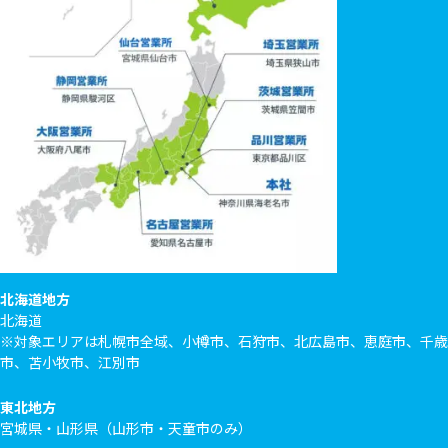
北海道地方
北海道
※対象エリアは札幌市全域、小樽市、石狩市、北広島市、恵庭市、千歳
市、苫小牧市、江別市
東北地方
宮城県・山形県（山形市・天童市のみ）