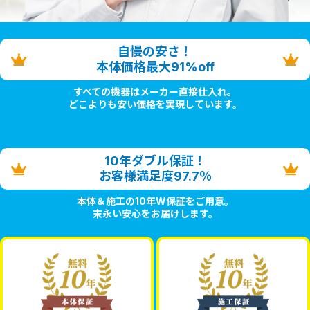
自慢の安さ！
本体価格最大91%off
すべての機器はメーカー直接仕入れ。
どこよりも安い価格を実現しています。
10年ダブル保証！
お客様満足度97.7％
本体＆施工の10年W保証をご用意。
末永い安心をお届けします。