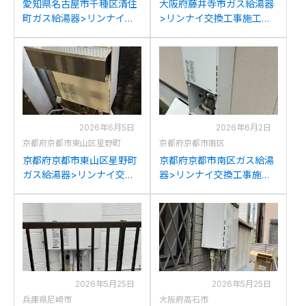
愛知県名古屋市千種区清住
大阪府藤井寺市ガス給湯器
町ガス給湯器>リンナイ交
>リンナイ交換工事施工事
換工事施工事例：リンナイ
例：リンナイRUF-
RUF-A2400SAWからリン
A2000AW(A)からリンナイ
ナイRUF-205SAW(B)への
RUF-205SAW(B)への交換
交換
2026年6月5日
2026年6月2日
京都府京都市東山区星野町
京都府京都市南区
京都府京都市東山区星野町
京都府京都市南区ガス給湯
ガス給湯器>リンナイ交換
器>リンナイ交換工事施工
工事施工事例：リンナイ
事例：リンナイRUF-
YRUF-A2000SAWからリン
V2401SAW-1Jからリンナイ
ナイRUF-205SAW(B)への
RUF-205SAW(B)への交換
交換
2026年5月25日
2026年5月25日
兵庫県尼崎市
大阪府高石市