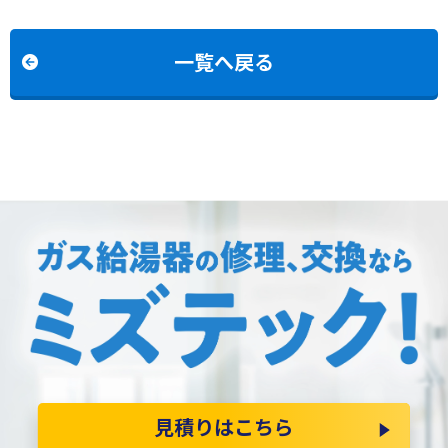
2427AWX-Hからノーリツ
C2442SAWX-MBからノー
GT-2070AW-H BLへの交換
リツGT-C2472SAW BLへ
の交換
一覧へ戻る
見積りはこちら