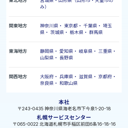
東北地方
宮城県・山形県（山形市・天童市の
み）
関東地方
神奈川県
・
東京都
・
千葉県
・
埼玉
県
・
茨城県
・
栃木県
・
群馬県
東海地方
静岡県
・
愛知県
・
岐阜県
・
三重県
・
山梨県
・
長野県
関西地方
大阪府
・
兵庫県
・
滋賀県
・
京都府
・
奈良県
・
和歌山県
本社
〒243-0435 神奈川県海老名市下今泉1-20-18
札幌サービスセンター
〒065-0022 北海道札幌市手稲区前田6条16-18-16