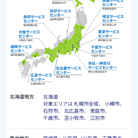
北海道地方
北海道
対象エリアは
札幌市
全域、
小樽市
、
石狩市
、
北広島市
、
恵庭市
、
千歳市
、
苫小牧市
、
江別市