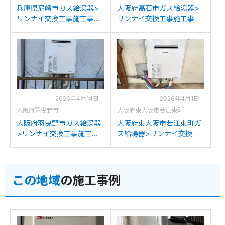
兵庫県尼崎市ガス給湯器>
大阪府高石市ガス給湯器>
リンナイ交換工事施工事
リンナイ交換工事施工事
例：リンナイRUF-
例：ノーリツGT-C24T2か
V2401SAWからリンナイ
らリンナイRUF-
RUF-205SAW(B)への交換
205SAW(B)への交換
2026年4月14日
2026年4月1日
大阪府羽曳野市
大阪府東大阪市若江東町
大阪府羽曳野市ガス給湯器
大阪府東大阪市若江東町ガ
>リンナイ交換工事施工事
ス給湯器>リンナイ交換工
例：パーパスGX-2000AW-
事施工事例：パーパスGX-
1からリンナイRUF-
2000AWからリンナイRUF-
205SAW(B)への交換
205SAW(B)への交換
この地域
の施工事例