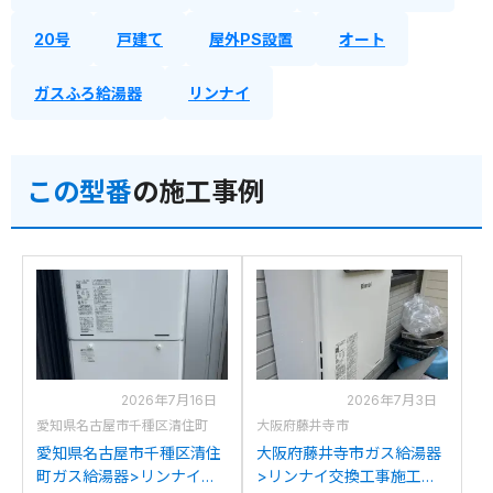
20号
戸建て
屋外PS設置
オート
ガスふろ給湯器
リンナイ
この型番
の施工事例
2026年7月16日
2026年7月3日
愛知県名古屋市千種区清住町
大阪府藤井寺市
愛知県名古屋市千種区清住
大阪府藤井寺市ガス給湯器
町ガス給湯器>リンナイ交
>リンナイ交換工事施工事