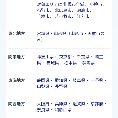
北海道地方
北海道
対象エリアは
札幌市
全域、
小樽市
、
石狩市
、
北広島市
、
恵庭市
、
千歳市
、
苫小牧市
、
江別市
東北地方
宮城県・山形県（山形市・天童市の
み）
関東地方
神奈川県
・
東京都
・
千葉県
・
埼玉
県
・
茨城県
・
栃木県
・
群馬県
東海地方
静岡県
・
愛知県
・
岐阜県
・
三重県
・
山梨県
・
長野県