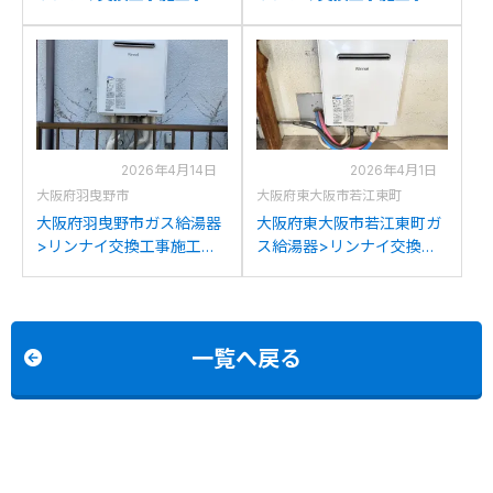
例：リンナイRUF-
例：ノーリツGT-C24T2か
V2401SAWからリンナイ
らリンナイRUF-
RUF-205SAW(B)への交換
205SAW(B)への交換
2026年4月14日
2026年4月1日
大阪府羽曳野市
大阪府東大阪市若江東町
大阪府羽曳野市ガス給湯器
大阪府東大阪市若江東町ガ
>リンナイ交換工事施工事
ス給湯器>リンナイ交換工
例：パーパスGX-2000AW-
事施工事例：パーパスGX-
1からリンナイRUF-
2000AWからリンナイRUF-
205SAW(B)への交換
205SAW(B)への交換
一覧へ戻る