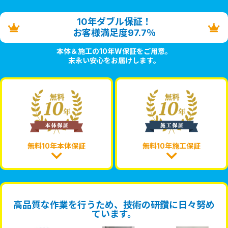
10年ダブル保証！
お客様満足度97.7％
本体＆施工の10年W保証をご用意。
末永い安心をお届けします。
無料10年本体保証
無料10年施工保証
高品質な作業を行うため、技術の研鑽に日々努め
ています。