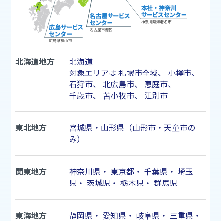
北海道地方
北海道
対象エリアは
札幌市
全域、
小樽市
、
石狩市
、
北広島市
、
恵庭市
、
千歳市
、
苫小牧市
、
江別市
東北地方
宮城県・山形県（山形市・天童市の
み）
関東地方
神奈川県
・
東京都
・
千葉県
・
埼玉
県
・
茨城県
・
栃木県
・
群馬県
東海地方
静岡県
・
愛知県
・
岐阜県
・
三重県
・