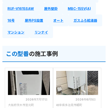
RUF-V1615SAW
屋外壁掛
MBC-155V(A)
16号
屋外PS設置
オート
ガスふろ給湯器
マンション
リンナイ
この型番
の施工事例
2026年7月17日
2026年6月5日
大阪府茨木市宮元町
岐阜県多治見市姫町