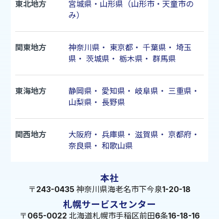
東北地方
宮城県・山形県（山形市・天童市の
み）
関東地方
神奈川県
・
東京都
・
千葉県
・
埼玉
県
・
茨城県
・
栃木県
・
群馬県
東海地方
静岡県
・
愛知県
・
岐阜県
・
三重県
・
山梨県
・
長野県
関西地方
大阪府
・
兵庫県
・
滋賀県
・
京都府
・
奈良県
・
和歌山県
本社
〒243-0435 神奈川県海老名市下今泉1-20-18
札幌サービスセンター
〒065-0022 北海道札幌市手稲区前田6条16-18-16