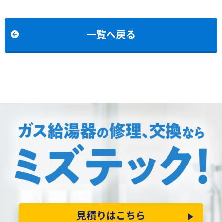
2060SAWXからノーリツ
2434AWX6H-Hからノー
GT-2070SAW BLへの交
リツGTH-2454AW6H-
換
HBLへの交換
一覧へ戻る
見積りはこちら