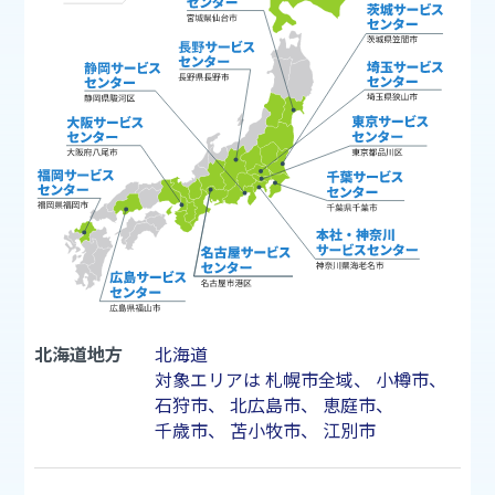
北海道地方
北海道
対象エリアは
札幌市
全域、
小樽市
、
石狩市
、
北広島市
、
恵庭市
、
千歳市
、
苫小牧市
、
江別市