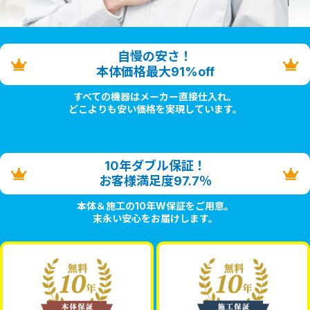
自慢の安さ！
本体価格最大91%off
すべての機器はメーカー直接仕入れ。
どこよりも安い価格を実現しています。
10年ダブル保証！
お客様満足度97.7％
本体＆施工の10年W保証をご用意。
末永い安心をお届けします。