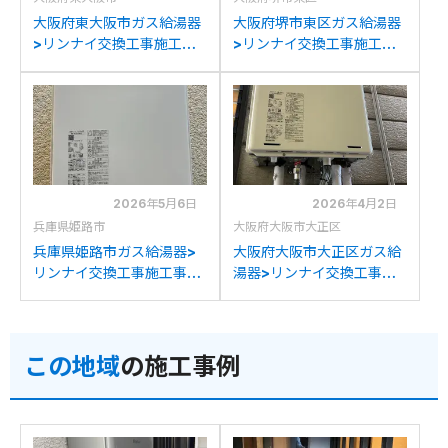
大阪府東大阪市ガス給湯器
大阪府堺市東区ガス給湯器
>リンナイ交換工事施工事
>リンナイ交換工事施工事
例：リンナイRUF-
例：リンナイRUF-
A1610SAWからリンナイ
A1610SAWからリンナイ
RUF-A1615SAW(C)への交
RUF-A1615SAW(C)への交
換
換
2026年5月6日
2026年4月2日
兵庫県姫路市
大阪府大阪市大正区
兵庫県姫路市ガス給湯器>
大阪府大阪市大正区ガス給
リンナイ交換工事施工事
湯器>リンナイ交換工事施
例：パロマFH-164AWDか
工事例：リンナイRUF-
らリンナイRUF-
A1610SAW(A)からリンナ
A1615SAW(C)への交換
イRUF-A1615SAW(C)への
この地域
の施工事例
交換