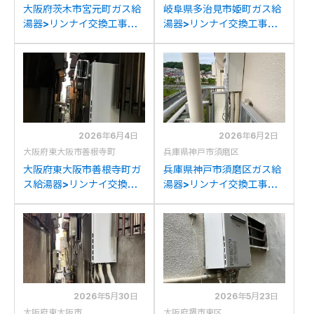
大阪府茨木市宮元町ガス給
岐阜県多治見市姫町ガス給
湯器>リンナイ交換工事施
湯器>リンナイ交換工事施
工事例：リンナイRUF-
工事例：リンナイRUF-
A1610SAW(A)からリンナ
1616SAWからリンナイ
イRUF-A1615SAW(C)への
RUF-A1615SAW(C)への交
交換
換
2026年6月4日
2026年6月2日
大阪府東大阪市善根寺町
兵庫県神戸市須磨区
大阪府東大阪市善根寺町ガ
兵庫県神戸市須磨区ガス給
ス給湯器>リンナイ交換工
湯器>リンナイ交換工事施
事施工事例：リンナイ
工事例：リンナイRUF-
RUF-A1610SAWからリン
A1610SAW(A)からリンナ
ナイRUF-A1615SAW(C)へ
イRUF-A1615SAW(C)への
の交換
交換
2026年5月30日
2026年5月23日
大阪府東大阪市
大阪府堺市東区