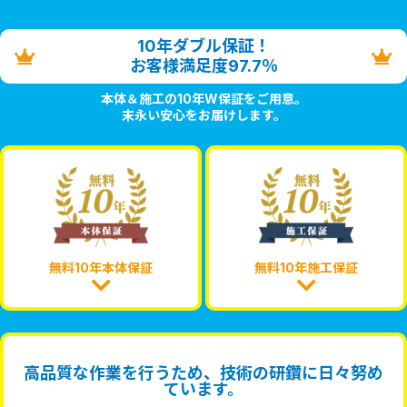
10年ダブル保証！
お客様満足度97.7％
本体＆施工の10年W保証をご用意。
末永い安心をお届けします。
無料10年本体保証
無料10年施工保証
高品質な作業を行うため、技術の研鑽に日々努め
ています。