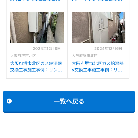
例：リンナイRUF-
例：ノーリツGT-
V1615SAWからパロマFH-
1627SAWXからノーリツ
E2022SAWLへの交換
GT-C1672SAW BLへの交
換
2024年12月8日
2024年12月6日
大阪府堺市北区
大阪府堺市北区
大阪府堺市北区ガス給湯器
大阪府堺市北区ガス給湯器
交換工事施工事例：リンナ
>交換工事施工事例：リン
イRUF-A1610SAW(A)か
ナイRVD-2400AWからリ
らノーリツGT-1670SAW
ンナイRUF-
BLへの交換
A2405SAW(C)への交換
一覧へ戻る