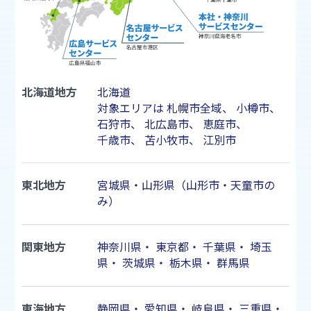
北海道地方
北海道
対象エリアは
札幌市
全域、
小樽市
、
石狩市
、
北広島市
、
恵庭市
、
千歳市
、
苫小牧市
、
江別市
東北地方
宮城県・山形県（山形市・天童市の
み）
関東地方
神奈川県
・
東京都
・
千葉県
・
埼玉
県
・
茨城県
・
栃木県
・
群馬県
東海地方
静岡県
・
愛知県
・
岐阜県
・
三重県
・