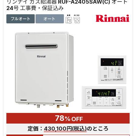
リンナイ ガス給湯器 RUF-A2405SAW(C) オート
24号 工事費・保証込み
78
%
OFF
定価：
430,100円(税込)
のところ