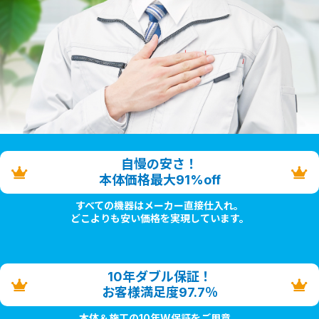
自慢の安さ！
本体価格最大91%off
すべての機器はメーカー直接仕入れ。
どこよりも安い価格を実現しています。
10年ダブル保証！
お客様満足度97.7％
本体＆施工の10年W保証をご用意。