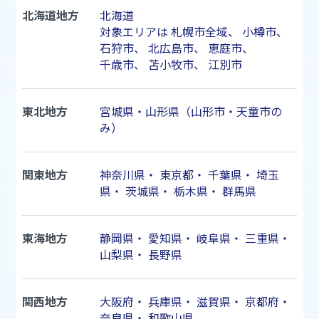
北海道地方
北海道
対象エリアは
札幌市
全域、
小樽市
、
石狩市
、
北広島市
、
恵庭市
、
千歳市
、
苫小牧市
、
江別市
東北地方
宮城県・山形県（山形市・天童市の
み）
関東地方
神奈川県
・
東京都
・
千葉県
・
埼玉
県
・
茨城県
・
栃木県
・
群馬県
東海地方
静岡県
・
愛知県
・
岐阜県
・
三重県
・
山梨県
・
長野県
関西地方
大阪府
・
兵庫県
・
滋賀県
・
京都府
・
奈良県
・
和歌山県