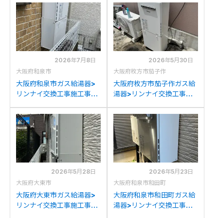
らリンナイRUF-
A2400SAWからリンナイ
A2405SAW(C)への交換
RUF-A2405SAW(C)への
交換
2026年7月8日
2026年5月30日
大阪府和泉市
大阪府枚方市茄子作
大阪府和泉市ガス給湯器>
大阪府枚方市茄子作ガス給
リンナイ交換工事施工事
湯器>リンナイ交換工事施
例：リンナイRUF-
工事例：リンナイRUF-
A2400SAWからリンナイ
A2400SAW(A)からリン
RUF-A2405SAW(C)への
ナイRUF-A2405SAW(C)
交換
への交換
2026年5月28日
2026年5月23日
大阪府大東市
大阪府和泉市和田町
大阪府大東市ガス給湯器>
大阪府和泉市和田町ガス給
リンナイ交換工事施工事
湯器>リンナイ交換工事施
例：リンナイRVD-
工事例：ノーリツGT-