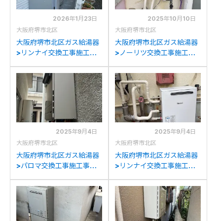
2026年1月23日
2025年10月10日
大阪府堺市北区
大阪府堺市北区
大阪府堺市北区ガス給湯器
大阪府堺市北区ガス給湯器
>リンナイ交換工事施工事
>ノーリツ交換工事施工事
例：パロマFH-
例：ノーリツGQ-1637WE
E244AWDL(E)からリンナ
からノーリツGQ-
イRUF-K2406SAW(A)へ
1639WE-1への交換
の交換
2025年9月4日
2025年9月4日
大阪府堺市北区
大阪府堺市北区
大阪府堺市北区ガス給湯器
大阪府堺市北区ガス給湯器
>パロマ交換工事施工事
>リンナイ交換工事施工事
例：リンナイRUF-
例：ノーリツGQ-1637WE
V1615SAWからパロマFH-
からリンナイRUX-
E2022SAWLへの交換
A2403G(A)への交換