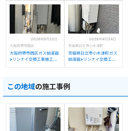
A2400SAW2-3からリン
2422SAWXからリンナイ
ナイRUF-A2405SAW(C)
RUF-A2405SAW(C)への
への交換
交換
2026年5月22日
2026年4月24日
大阪府堺市西区
茨城県日立市小木津町
大阪府堺市西区ガス給湯器
茨城県日立市小木津町ガス
>リンナイ交換工事施工事
給湯器>リンナイ交換工事
例：パナソニックHE-
施工事例：リンナイRUF-
K37BQSからリンナイ
V2400SAW AWからリン
RUF-A2405SAW(C)への
ナイRUF-A2405SAW(C)
この地域
の施工事例
交換
への交換