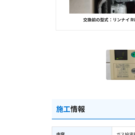
交換前の型式：リンナイ RUF
施工
情報
内容
ガス給湯