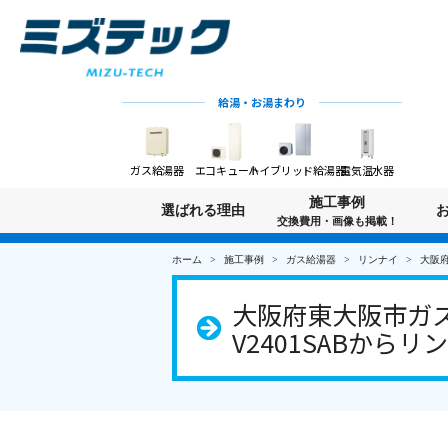
給湯・お湯まわり
ガス給湯器
エコキュート
ハイブリッド給湯器
電気温水器
施工事例
選ばれる理由
交換費用・画像も掲載！
ホーム
施工事例
ガス給湯器
リンナイ
大阪府
大阪府東大阪市ガス
V2401SABからリン