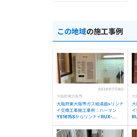
この地域
の施工事例
2026年7月8日
大阪府東大阪市
大
大阪府東大阪市ガス給湯器>リンナ
大
イ交換工事施工事例：ハーマン
イ
YS1615SからリンナイRUX-
R
V1015SWFA(B)への交換
R