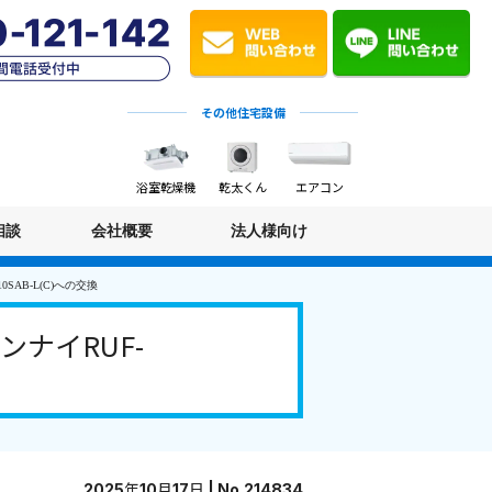
その他住宅設備
浴室乾燥機
乾太くん
エアコン
相談
会社概要
法人様向け
SAB-L(C)への交換
ナイRUF-
2025年10月17日 | No.214834