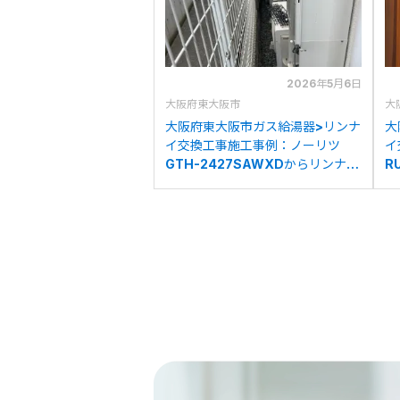
2026年5月6日
大阪府東大阪市
大
大阪府東大阪市ガス給湯器>リンナ
大
イ交換工事施工事例：ノーリツ
イ
GTH-2427SAWXDからリンナイ
R
RVD-A2000SAW2-1(B)への交
A
換