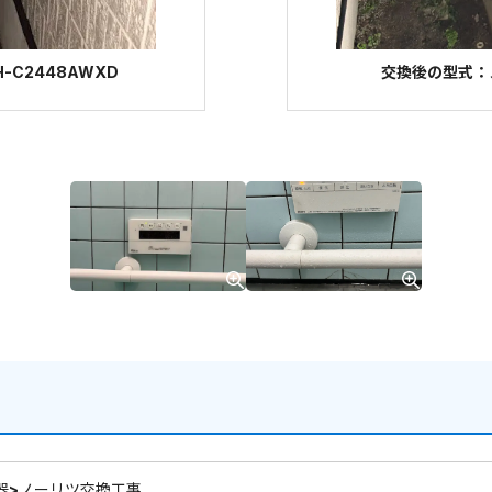
-C2448AWXD
交換後の型式：ノー
器>ノーリツ交換工事