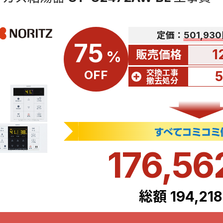
定価：
501,93
75
1
販売価格
%
交換工事
OFF
撤去処分
176,56
総額 194,21