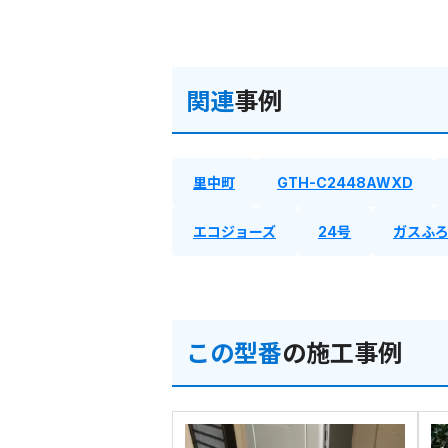
関連
事例
里中町
GTH-C2448AWXD
エコジョーズ
24号
ガスふ
この型番
の施工事例