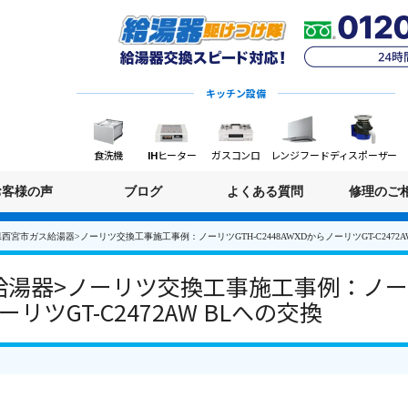
キッチン設備
食洗機
IHヒーター
ガスコンロ
レンジフード
ディスポーザー
お客様の声
ブログ
よくある質問
修理のご
西宮市ガス給湯器>ノーリツ交換工事施工事例：ノーリツGTH-C2448AWXDからノーリツGT-C2472A
湯器>ノーリツ交換工事施工事例：ノーリ
ーリツGT-C2472AW BLへの交換