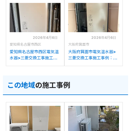
SRT-J46WDM5への交換
から三菱SRT-J46WDM5
への交換
2026年4月6日
2026年4月6日
愛知県名古屋市西区
大阪府箕面市
愛知県名古屋市西区電気温
大阪府箕面市電気温水器>
水器>三菱交換工事施工事
三菱交換工事施工事例：東
例：東芝HPL-
芝HPL-2TFB462RAUから
2TFB465RAUから三菱
三菱SRT-J46WDM5への
SRT-J46WDM5への交換
交換
この地域
の施工事例