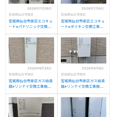
2026年7月29日
2026年7月9日
宮城県仙台市泉区
宮城県仙台市泉区
宮城県仙台市泉区エコキュ
宮城県仙台市泉区エコキュ
ート>パナソニック交換工
ート>ダイキン交換工事施
事施工事例：ダイキン
工事例：三菱SRT-
TUN37LFVからパナソニッ
HPT46WX4からダイキン
クHE-LS37LQSへの交換
EQX37ZFVへの交換
2026年6月25日
2026年5月8日
宮城県仙台市泉区
宮城県仙台市泉区
宮城県仙台市泉区ガス給湯
宮城県仙台市泉区ガス給湯
器>リンナイ交換工事施工
器>リンナイ交換工事施工
事例：リンナイRUX-
事例：リンナイRUF-
A2010W-Eからリンナイ
V2400SAW-1からリンナ
RUX-A2016W(A)-Eへの
イRUF-A2405AW(C)への
交換
交換