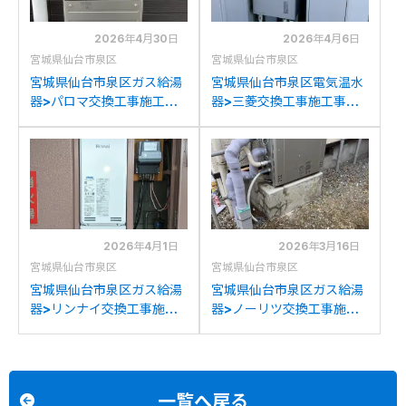
2026年4月30日
2026年4月6日
宮城県仙台市泉区
宮城県仙台市泉区
宮城県仙台市泉区ガス給湯
宮城県仙台市泉区電気温水
器>パロマ交換工事施工事
器>三菱交換工事施工事
例：パロマFH-E247AWL
例：三菱SRT-J37W3から
からパロマFH-
三菱SRT-J37WD5への交
E2422SAWLへの交換
換
2026年4月1日
2026年3月16日
宮城県仙台市泉区
宮城県仙台市泉区
宮城県仙台市泉区ガス給湯
宮城県仙台市泉区ガス給湯
器>リンナイ交換工事施工
器>ノーリツ交換工事施工
事例：TOTORGE16LV1-S
事例：ノーリツGRQ-
からリンナイRUF-
2428AX1からノーリツ
SA1615SAW(A)への交換
GT-C2072SAR BLへの交
換
一覧へ戻る