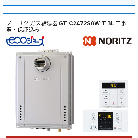
ノーリツ ガス給湯器 GT-C2472SAW-T BL 工事
費・保証込み