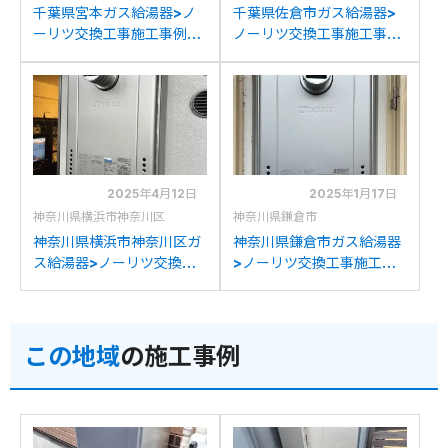
千葉県宮本ガス給湯器>ノ
千葉県佐倉市ガス給湯器>
ーリツ交換工事施工事例：
ノーリツ交換工事施工事
ノーリツGT-
例：ノーリツGT-
C2452SAWX-T-2からノ
C2432SAWX-Tからノー
ーリツGT-C2472SAW-T
リツGT-C2472SAW-T
BLへの交換
BLへの交換
2025年4月12日
2025年1月17日
神奈川県横浜市神奈川区
神奈川県鎌倉市
神奈川県横浜市神奈川区ガ
神奈川県鎌倉市ガス給湯器
ス給湯器>ノーリツ交換工
>ノーリツ交換工事施工事
事施工事例：ノーリツGT-
例：ノーリツGT-
C2432SAWX-Tからノー
C2432SAWX-Tからノー
リツGT-C2472SAW-T
リツGT-C2472SAW-T
この地域
の施工事例
BLへの交換
BLへの交換