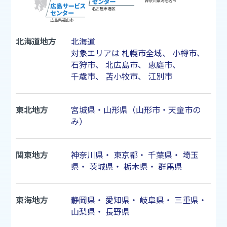
北海道地方
北海道
対象エリアは
札幌市
全域、
小樽市
、
石狩市
、
北広島市
、
恵庭市
、
千歳市
、
苫小牧市
、
江別市
東北地方
宮城県・山形県（山形市・天童市の
み）
関東地方
神奈川県
・
東京都
・
千葉県
・
埼玉
県
・
茨城県
・
栃木県
・
群馬県
東海地方
静岡県
・
愛知県
・
岐阜県
・
三重県
・
山梨県
・
長野県