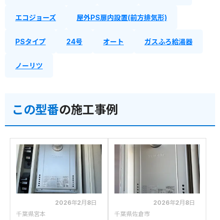
エコジョーズ
屋外PS扉内設置(前方排気形)
PSタイプ
24号
オート
ガスふろ給湯器
ノーリツ
この型番
の施工事例
2026年2月8日
2026年2月8日
千葉県宮本
千葉県佐倉市