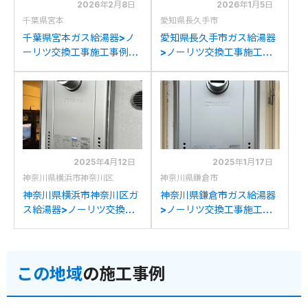
2026年2月8日
2026年1月5日
千葉県宮本
愛知県長久手市
千葉県宮本ガス給湯器>ノ
愛知県長久手市ガス給湯器
ーリツ交換工事施工事例：
>ノーリツ交換工事施工事
ノーリツGT-
例：ノーリツGT-
C2452SAWX-T-2からノ
C2452SAWX-Tからノー
ーリツGT-C2472SAW-T
リツGT-C2472SAW-T
BLへの交換
BLへの交換
2025年4月12日
2025年1月17日
神奈川県横浜市神奈川区
神奈川県鎌倉市
神奈川県横浜市神奈川区ガ
神奈川県鎌倉市ガス給湯器
ス給湯器>ノーリツ交換工
>ノーリツ交換工事施工事
事施工事例：ノーリツGT-
例：ノーリツGT-
C2432SAWX-Tからノー
C2432SAWX-Tからノー
リツGT-C2472SAW-T
リツGT-C2472SAW-T
この地域
の施工事例
BLへの交換
BLへの交換