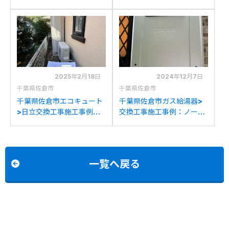
三菱SRT-HPT37W5から
例：ノーリツGT-
日立BHP-FG37WUへの交
C2442(S)ARXからノーリ
換
ツGT-C2472SAR BLへの
交換
2025年2月18日
2024年12月7日
千葉県佐倉市
千葉県佐倉市
千葉県佐倉市エコキュート
千葉県佐倉市ガス給湯器>
>日立交換工事施工事例：
交換工事施工事例：ノーリ
長府EHP-4645GPXHか
ツGT-2450SAWXからノ
ら日立BHP-F46WDへの
ーリツGT-C2472SAW BL
交換
への交換
一覧へ戻る