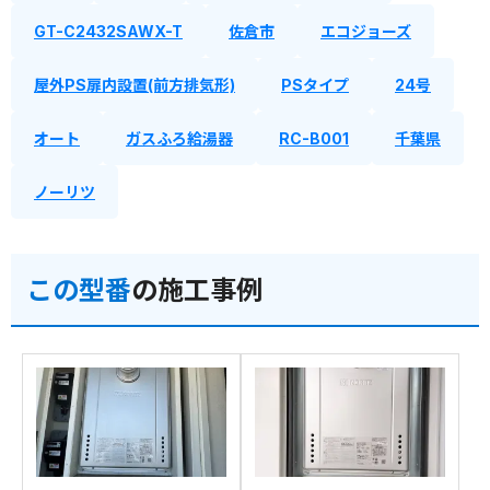
GT-C2432SAWX-T
佐倉市
エコジョーズ
屋外PS扉内設置(前方排気形)
PSタイプ
24号
オート
ガスふろ給湯器
RC-B001
千葉県
ノーリツ
この型番
の施工事例