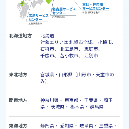
北海道地方
北海道
対象エリアは
札幌市
全域、
小樽市
、
石狩市
、
北広島市
、
恵庭市
、
千歳市
、
苫小牧市
、
江別市
東北地方
宮城県・山形県（山形市・天童市の
み）
関東地方
神奈川県
・
東京都
・
千葉県
・
埼玉
県
・
茨城県
・
栃木県
・
群馬県
東海地方
静岡県
・
愛知県
・
岐阜県
・
三重県
・