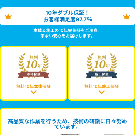
10年ダブル保証！
お客様満足度97.7％
本体＆施工の10年W保証をご用意。
末永い安心をお届けします。
無料10年本体保証
無料10年施工保証
高品質な作業を行うため、技術の研鑽に日々努め
ています。