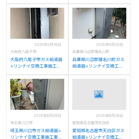
工事例：リンナイRUFH-
工事例：リンナイRUFH-
E2402SAW2-6(A)からリン
K2400SAW2-6からリンナ
ナイRUFH-E2408SAW2-
イRUFH-E2408SAW2-6(A)
6(A)への交換
への交換
2026年2月18日
2025年9月26日
大阪府八尾子市
兵庫県川辺郡猪名川町
大阪府八尾子市ガス給湯器
兵庫県川辺郡猪名川町ガス
>リンナイ交換工事施工事
給湯器>リンナイ交換工事
例：リンナイRUFH-
施工事例：リンナイRUFH-
V2403SAW 2-6からリンナ
V2403AW2-6からリンナイ
イRUFH-E2408SAW2-6(A)
RUFH-E2408SAW2-6(A)へ
への交換
の交換
2025年8月28日
2025年8月28日
埼玉県川口市
愛知県名古屋市天白区
埼玉県川口市ガス給湯器>
愛知県名古屋市天白区ガス
リンナイ交換工事施工事
給湯器>リンナイ交換工事