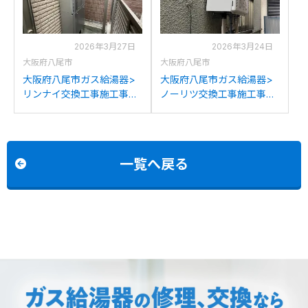
2026年3月27日
2026年3月24日
大阪府八尾市
大阪府八尾市
大阪府八尾市ガス給湯器>
大阪府八尾市ガス給湯器>
リンナイ交換工事施工事
ノーリツ交換工事施工事
例：リンナイRUFH-
例：パーパスGX-1600AW-1
K2402SAW2-1からリンナ
からノーリツGT-1670SAW
イRUFH-E2408SAW2-1(A)
BLへの交換
への交換
一覧へ戻る