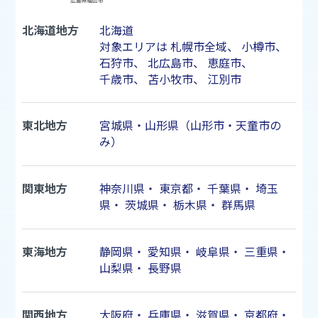
北海道地方
北海道
対象エリアは
札幌市
全域、
小樽市
、
石狩市
、
北広島市
、
恵庭市
、
千歳市
、
苫小牧市
、
江別市
東北地方
宮城県・山形県（山形市・天童市の
み）
関東地方
神奈川県
・
東京都
・
千葉県
・
埼玉
県
・
茨城県
・
栃木県
・
群馬県
東海地方
静岡県
・
愛知県
・
岐阜県
・
三重県
・
山梨県
・
長野県
関西地方
大阪府
・
兵庫県
・
滋賀県
・
京都府
・