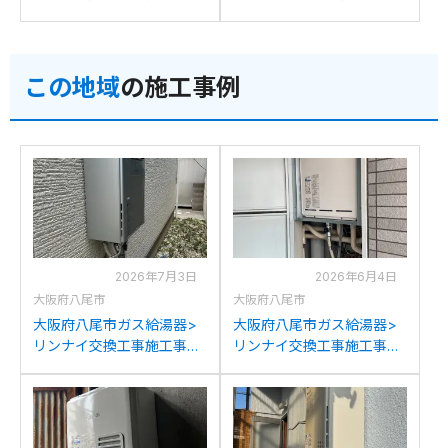
例：リンナイRUFH-
施工事例：リンナイRUFH-
K2400SAW2-6からリンナ
K2402SAW2-6(A)からリン
イRUFH-E2408SAW2-6(A)
ナイRUFH-E2408SAW2-
この地域
の施工事例
への交換
6(A)への交換
2026年7月3日
2026年6月4日
大阪府八尾市
大阪府八尾市
大阪府八尾市ガス給湯器>
大阪府八尾市ガス給湯器>
リンナイ交換工事施工事
リンナイ交換工事施工事
例：ノーリツGT-
例：リンナイRUF-1618Bか
2450SAWXからリンナイ
らリンナイRUF-
RUF-K2406SAW(A)への交
A1615SAB(C)への交換
換