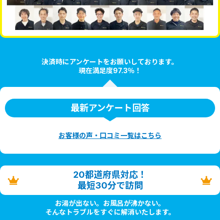
決済時にアンケートをお願いしております。
現在満足度97.3％！
最新アンケート回答
お客様の声・口コミ一覧はこちら
20都道府県対応！
最短30分で訪問
お湯が出ない。お風呂が沸かない。
そんなトラブルをすぐに解消いたします。