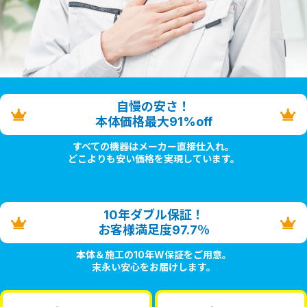
自慢の安さ！
本体価格最大91%off
すべての機器はメーカー直接仕入れ。
どこよりも安い価格を実現しています。
10年ダブル保証！
お客様満足度97.7％
本体＆施工の10年W保証をご用意。
末永い安心をお届けします。