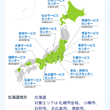
北海道地方
北海道
対象エリアは
札幌市
全域、
小樽市
、
石狩市
、
北広島市
、
恵庭市
、