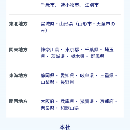
千歳市
、
苫小牧市
、
江別市
東北地方
宮城県・山形県（山形市・天童市の
み）
関東地方
神奈川県
・
東京都
・
千葉県
・
埼玉
県
・
茨城県
・
栃木県
・
群馬県
東海地方
静岡県
・
愛知県
・
岐阜県
・
三重県
・
山梨県
・
長野県
関西地方
大阪府
・
兵庫県
・
滋賀県
・
京都府
・
奈良県
・
和歌山県
本社