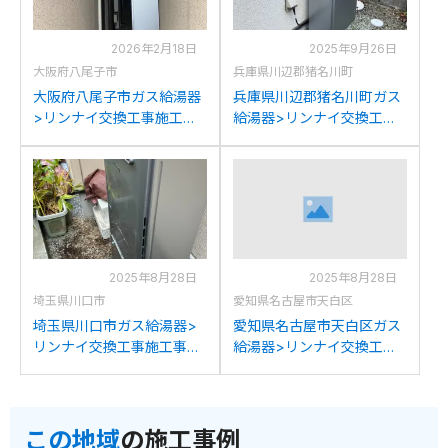
2026年2月18日
2025年9月26日
大阪府八尾子市
兵庫県川辺郡猪名川町
大阪府八尾子市ガス給湯器
兵庫県川辺郡猪名川町ガス
>リンナイ交換工事施工事
給湯器>リンナイ交換工事
例：リンナイRUFH-
施工事例：リンナイRUFH-
V2403SAW 2-6からリンナ
V2403AW2-6からリンナイ
イRUFH-E2408SAW2-6(A)
RUFH-E2408SAW2-6(A)へ
への交換
の交換
2025年8月28日
2025年8月28日
埼玉県川口市
愛知県名古屋市天白区
埼玉県川口市ガス給湯器>
愛知県名古屋市天白区ガス
リンナイ交換工事施工事
給湯器>リンナイ交換工事
例：リンナイRUFH-
施工事例：リンナイRUFH-
K2400SAW2-6からリンナ
K2402SAW2-6(A)からリン
イRUFH-E2408SAW2-6(A)
ナイRUFH-E2408SAW2-
この地域
の施工事例
への交換
6(A)への交換