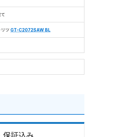
建て
ーリツ
GT-C2072SAW BL
費・保証込み