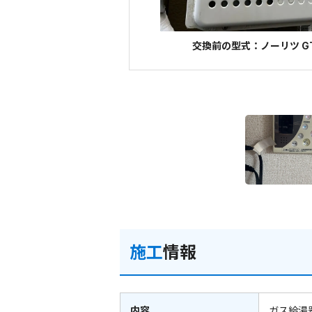
交換前の型式：ノーリツ GT
施工
情報
内容
ガス給湯