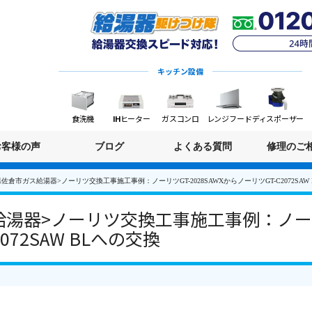
キッチン設備
食洗機
IHヒーター
ガスコンロ
レンジフード
ディスポーザー
お客様の声
ブログ
よくある質問
修理のご
佐倉市ガス給湯器>ノーリツ交換工事施工事例：ノーリツGT-2028SAWXからノーリツGT-C2072SAW
湯器>ノーリツ交換工事施工事例：ノーリツG
072SAW BLへの交換