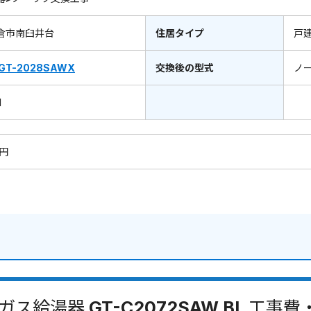
倉市南臼井台
住居タイプ
戸
GT-2028SAWX
交換後の型式
ノ
1
0円
ガス給湯器 GT-C2072SAW BL 工事