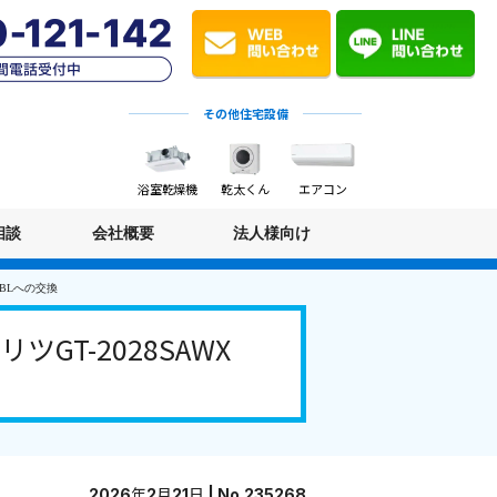
その他住宅設備
浴室乾燥機
乾太くん
エアコン
相談
会社概要
法人様向け
 BLへの交換
T-2028SAWX
2026年2月21日 | No.235268