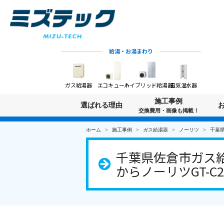
給湯・お湯まわり
ガス給湯器
エコキュート
ハイブリッド給湯器
電気温水器
施工事例
選ばれる理由
交換費用・画像も掲載！
ホーム
施工事例
ガス給湯器
ノーリツ
千葉県
千葉県佐倉市ガス給
からノーリツGT-C2