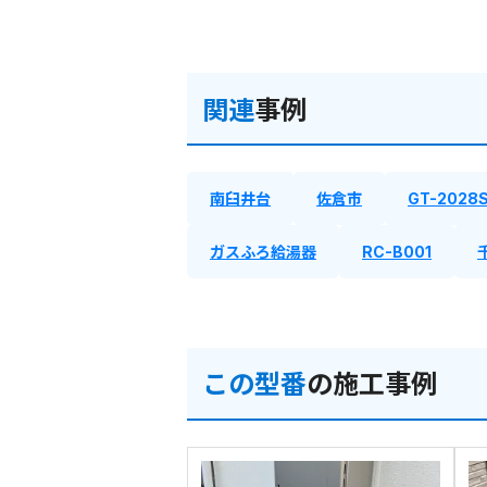
関連
事例
南臼井台
佐倉市
GT-2028
ガスふろ給湯器
RC-B001
この型番
の施工事例