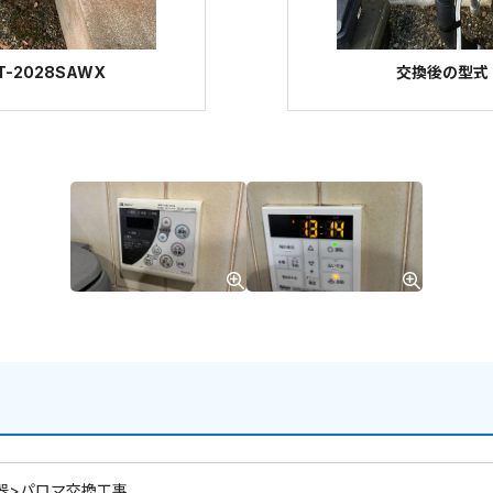
-2028SAWX
交換後の型式：パ
器>パロマ交換工事