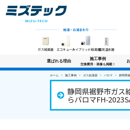
給湯・お湯まわり
ガス給湯器
エコキュート
ハイブリッド給湯器
電気温水器
施工事例
選ばれる理由
交換費用・画像も掲載！
ホーム
施工事例
ガス給湯器
パロマ
静岡県裾
静岡県裾野市ガス給
らパロマFH-2023