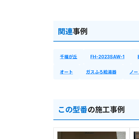
関連
事例
千福が丘
FH-2023SAW-1
オート
ガスふろ給湯器
ノー
この型番
の施工事例