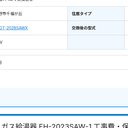
野市千福が丘
住居タイプ
GT-2028SAWX
交換後の型式
0V
円
ガス給湯器 FH-2023SAW-1 工事費