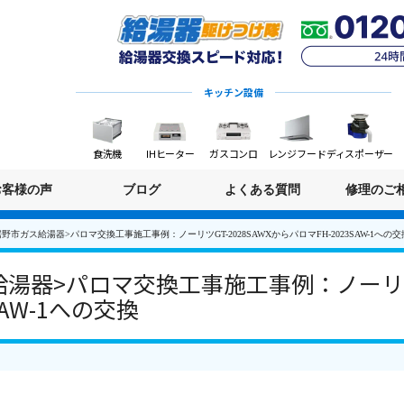
キッチン設備
食洗機
IHヒーター
ガスコンロ
レンジフード
ディスポーザー
お客様の声
ブログ
よくある質問
修理のご
野市ガス給湯器>パロマ交換工事施工事例：ノーリツGT-2028SAWXからパロマFH-2023SAW-1への交
湯器>パロマ交換工事施工事例：ノーリツGT
SAW-1への交換