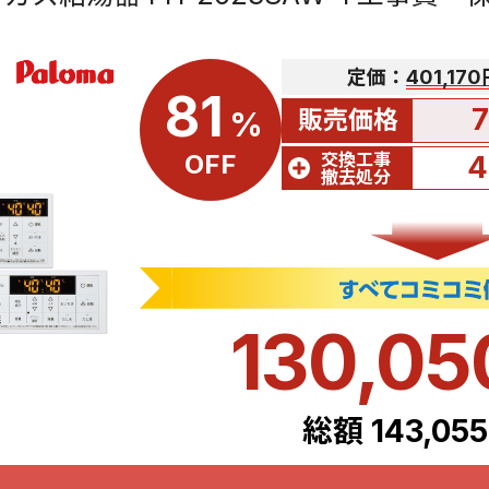
定価：
401,17
81
販売価格
%
交換工事
OFF
4
撤去処分
130,0
総額 143,05