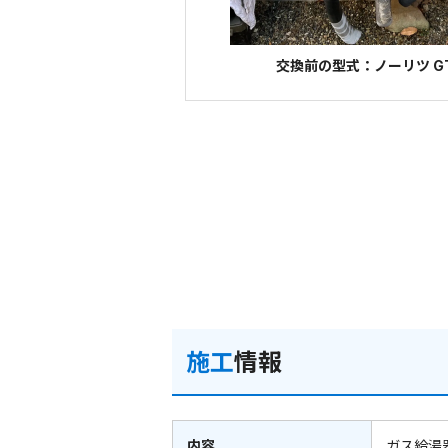
交換前の型式：ノーリツ GT
施工
情報
内容
ガス給湯