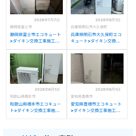
2026年7月7日
2026年6月1日
静岡県富士市
兵庫県明石市大久保町
静岡県富士市エコキュート
兵庫県明石市大久保町エコ
>ダイキン交換工事施工事
キュート>ダイキン交換工
例：ダイキンTU37JFVか
事施工事例：三菱SRT-
らダイキンEQX37ZFVへの
HPT37WX4からダイキン
交換
EQX37ZFVへの交換
2026年6月1日
2026年6月1日
和歌山県橋本市
愛知県豊橋市
和歌山県橋本市エコキュー
愛知県豊橋市エコキュート
ト>ダイキン交換工事施工
>ダイキン交換工事施工事
事例：ダイキン
例：ダイキンTU37MFVか
EQN37MFVからダイキン
らダイキンEQX37ZFVへの
EQX37ZFVへの交換
交換