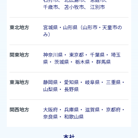
石狩市
、
北広島市
、
恵庭市
、
千歳市
、
苫小牧市
、
江別市
東北地方
宮城県・山形県（山形市・天童市の
み）
関東地方
神奈川県
・
東京都
・
千葉県
・
埼玉
県
・
茨城県
・
栃木県
・
群馬県
東海地方
静岡県
・
愛知県
・
岐阜県
・
三重県
・
山梨県
・
長野県
関西地方
大阪府
・
兵庫県
・
滋賀県
・
京都府
・
奈良県
・
和歌山県
本社