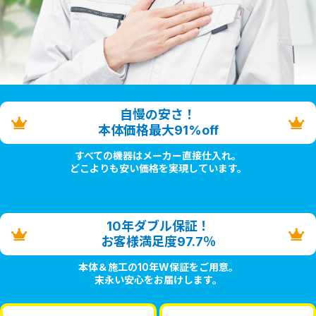
自慢の安さ！
本体価格最大91%off
すべての機器はメーカー直接仕入れ。
どこよりも安い価格を実現しています。
10年ダブル保証！
お客様満足度97.7％
本体＆施工の10年W保証をご用意。
末永い安心をお届けします。