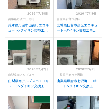
2026年7月9日
2026年7月9日
兵庫県丹波市山南町
宮城県仙台市泉区
兵庫県丹波市山南町エコキ
宮城県仙台市泉区エコキュ
ュート>ダイキン交換工事
ート>ダイキン交換工事施
施工事例：ダイキン
工事例：三菱SRT-
EQK37MFCVからダイキン
HPT46WX4からダイキン
EQX37ZFVへの交換
EQX37ZFVへの交換
2026年7月7日
2026年7月7日
山梨県南アルプス市
山梨県甲府市七沢町
山梨県南アルプス市エコキ
山梨県甲府市七沢町エコキ
ュート>ダイキン交換工事
ュート>ダイキン交換工事
施工事例：コロナCTU-
施工事例：ダイキン
37AW1からダイキン
TU37KFCVからダイキン
EQX37ZFVへの交換
EQX37ZFVへの交換