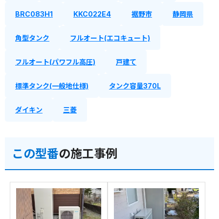
BRC083H1
KKC022E4
裾野市
静岡県
角型タンク
フルオート(エコキュート)
フルオート(パワフル高圧)
戸建て
標準タンク(一般地仕様)
タンク容量370L
ダイキン
三菱
この型番
の施工事例