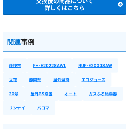
交換後の商品について
詳しくはこちら
関連
事例
藤枝市
FH-E2022SAWL
RUF-E2000SAW
立花
静岡県
屋外壁掛
エコジョーズ
20号
屋外PS設置
オート
ガスふろ給湯器
リンナイ
パロマ