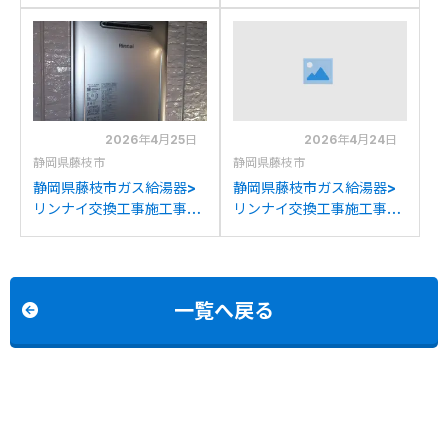
例：リンナイRUF-
例：リンナイRUF-
E2401AWからリンナイ
V2000SAGからノーリツ
RUF-K2406SAW(A)への
GT-C2072SAR BLへの交
交換
換
2026年4月25日
2026年4月24日
静岡県藤枝市
静岡県藤枝市
静岡県藤枝市ガス給湯器>
静岡県藤枝市ガス給湯器>
リンナイ交換工事施工事
リンナイ交換工事施工事
例：リンナイRUF-
例：リンナイRVD-
K242SAWからリンナイ
E2400AW2-1からリンナ
RUF-K2406SAW(A)への
イRUF-E2406AW(A)への
交換
交換
一覧へ戻る