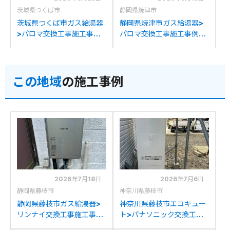
茨城県つくば市
静岡県焼津市
茨城県つくば市ガス給湯器
静岡県焼津市ガス給湯器>
>パロマ交換工事施工事
パロマ交換工事施工事例：
例：長府製作所GFK-
パーパスGX-H2002AW-1
2014WKAからパロマFH-
からパロマFH-
E2022SAWLへの交換
E2022SAWLへの交換
この地域
の施工事例
2026年7月18日
2026年7月6日
静岡県藤枝市
神奈川県藤枝市
静岡県藤枝市ガス給湯器>
神奈川県藤枝市エコキュー
リンナイ交換工事施工事
ト>パナソニック交換工事
例：リンナイRUX-
施工事例：コロナCTU-