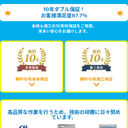
10年ダブル保証！
お客様満足度97.7％
本体＆施工の10年W保証をご用意。
末永い安心をお届けします。
無料10年本体保証
無料10年施工保証
高品質な作業を行うため、技術の研鑽に日々努め
ています。