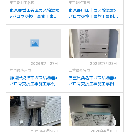
東京都世田谷区
東京都町田市
東京都世田谷区ガス給湯器
東京都町田市ガス給湯器>
>パロマ交換工事施工事
パロマ交換工事施工事例：
例：ノーリツGT-
パーパスGX-H2000AW-1
C2052SAWXからパロマ
からパロマFH-
FH-E2022SAWLへの交換
E2022SAWLへの交換
2026年7月27日
2026年7月23日
静岡県焼津市
三重県桑名市
静岡県焼津市ガス給湯器>
三重県桑名市ガス給湯器>
パロマ交換工事施工事例：
パロマ交換工事施工事例：
リンナイRUF-
リンナイRUF-
E2008SAW(A)からパロマ
K2001SAW(A)からパロマ
FH-E2022SAWLへの交換
FH-E2022SAWLへの交換
2026年6月25日
2026年6月13日