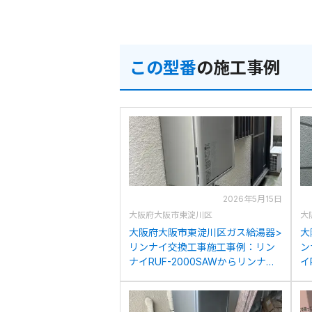
この型番
の施工事例
2026年5月15日
大阪府大阪市東淀川区
大
大阪府大阪市東淀川区ガス給湯器>
大
リンナイ交換工事施工事例：リン
ン
ナイRUF-2000SAWからリンナイ
イ
RUF-K206SAW(A)への交換
R