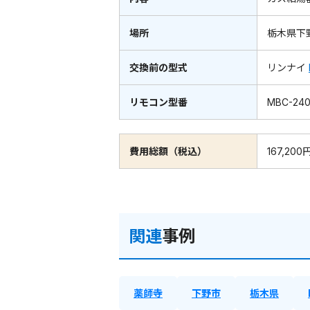
場所
栃木県下
交換前の型式
リンナイ
リモコン型番
MBC-240
費用総額（税込）
167,200
関連
事例
薬師寺
下野市
栃木県