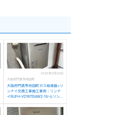
日
2026年3月26日
大阪府門真市舟田町
リ
大阪府門真市舟田町ガス給湯器>リ
ンナイ交換工事施工事例：リンナ
イRUFH-VD1611SAW2-1からリン
ナイRUF-K206SAW(A)への交換