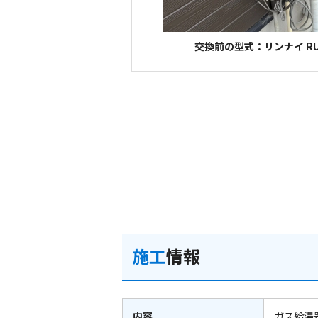
交換前の型式：リンナイ RUF
施工
情報
内容
ガス給湯