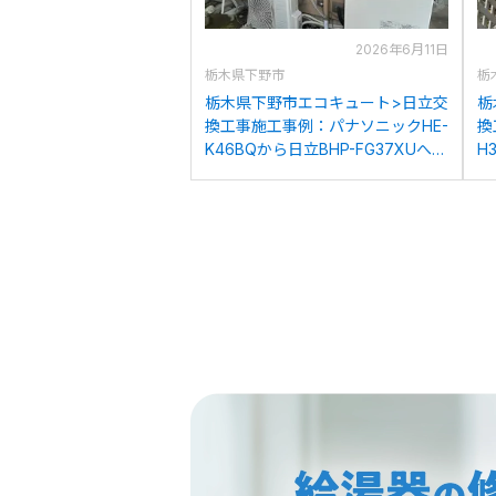
2026年6月11日
栃木県下野市
栃
栃木県下野市エコキュート>日立交
栃
換工事施工事例：パナソニックHE-
換
K46BQから日立BHP-FG37XUへの
H
交換
換