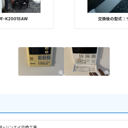
-K2001SAW
交換後の型式：リン
器>リンナイ交換工事