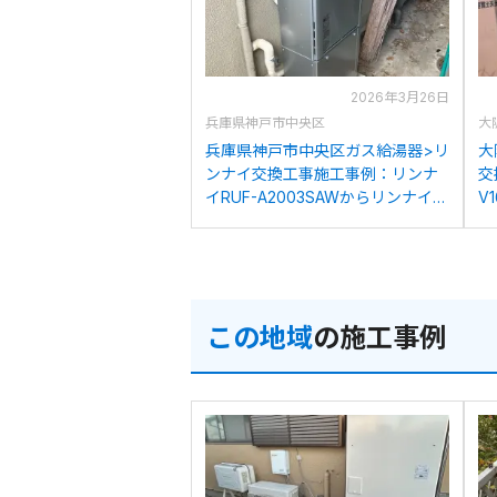
2026年3月26日
兵庫県神戸市中央区
大
兵庫県神戸市中央区ガス給湯器>リ
大
ンナイ交換工事施工事例：リンナ
交
イRUF-A2003SAWからリンナイ
V
RUF-K206SAW(A)への交換
K
この地域
の施工事例