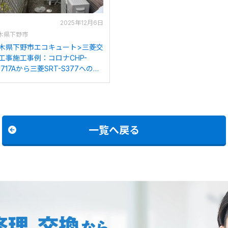
2025年12月6日
木県下野市
木県下野市エコキュート>三菱交
工事施工事例：コロナCHP-
3717Aから三菱SRT-S377への交
一覧へ戻る