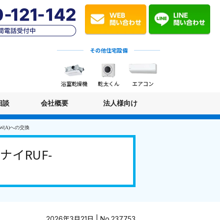
その他住宅設備
浴室乾燥機
乾太くん
エアコン
相談
会社概要
法人様向け
W(A)への交換
イRUF-
2026年3月21日 | No.237753