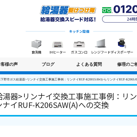
キッチン設備
食洗機
IHヒーター
ガスコンロ
レンジフード
ディスポーザー
お客様の声
ブログ
よくある質問
修理のご
下野市ガス給湯器>リンナイ交換工事施工事例：リンナイRUF-K2001SAWからリンナイRUF-K206SA
湯器>リンナイ交換工事施工事例：リンナ
ナイRUF-K206SAW(A)への交換