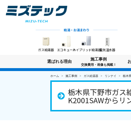
給湯・お湯まわり
ガス給湯器
エコキュート
ハイブリッド給湯器
電気温水器
施工事例
選ばれる理由
交換費用・画像も掲載！
ホーム
施工事例
ガス給湯器
リンナイ
栃木県
栃木県下野市ガス給
K2001SAWからリン