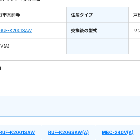
野市薬師寺
住居タイプ
戸
RUF-K2001SAW
交換後の型式
リ
V(A)
円
RUF-K2001SAW
RUF-K206SAW(A)
MBC-240V(A)