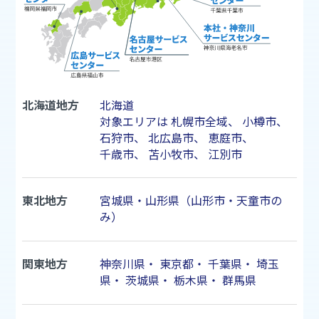
北海道地方
北海道
対象エリアは
札幌市
全域、
小樽市
、
石狩市
、
北広島市
、
恵庭市
、
千歳市
、
苫小牧市
、
江別市
東北地方
宮城県・山形県（山形市・天童市の
み）
関東地方
神奈川県
・
東京都
・
千葉県
・
埼玉
県
・
茨城県
・
栃木県
・
群馬県