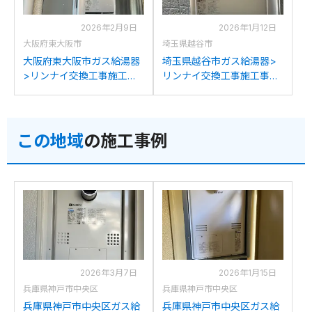
2026年2月9日
2026年1月12日
大阪府東大阪市
埼玉県越谷市
大阪府東大阪市ガス給湯器
埼玉県越谷市ガス給湯器>
>リンナイ交換工事施工事
リンナイ交換工事施工事
例：リンナイRUF-
例：リンナイRUF-
E2011SAWからリンナイ
2008SAWからリンナイ
RUF-K206SAW(A)への交
RUF-K206SAW(A)への交
この地域
の施工事例
換
換
2026年3月7日
2026年1月15日
兵庫県神戸市中央区
兵庫県神戸市中央区
兵庫県神戸市中央区ガス給
兵庫県神戸市中央区ガス給