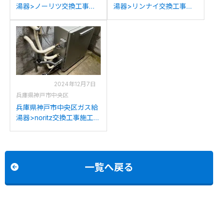
湯器>ノーリツ交換工事施
湯器>リンナイ交換工事施
工事例：ノーリツGTH-
工事例：リンナイRUFH-
2434SAWX6H-Tからノー
V2403SAT2-6/161-5502か
リツGTH-2454SAW3H-
らリンナイRUFH-
TBLへの交換
A2400SAT2-3(A)への交換
2024年12月7日
兵庫県神戸市中央区
兵庫県神戸市中央区ガス給
湯器>noritz交換工事施工事
例：ノーリツGT-1628ARX
からノーリツGT-
C1672SAR BLへの交換
一覧へ戻る