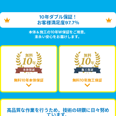
10年ダブル保証！
お客様満足度97.7％
本体＆施工の10年W保証をご用意。
末永い安心をお届けします。
無料10年本体保証
無料10年施工保証
高品質な作業を行うため、技術の研鑽に日々努め
ています。