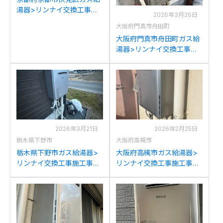
湯器>リンナイ交換工事施
2026年3月26日
工事例：リンナイRUF-
大阪府門真市舟田町
V2000SAW-1からリンナイ
大阪府門真市舟田町ガス給
RUF-K206SAW(A)への交
湯器>リンナイ交換工事施
換
工事例：リンナイRUFH-
VD1611SAW2-1からリンナ
イRUF-K206SAW(A)への
交換
2026年3月21日
2026年2月25日
栃木県下野市
大阪府高槻市
栃木県下野市ガス給湯器>
大阪府高槻市ガス給湯器>
リンナイ交換工事施工事
リンナイ交換工事施工事
例：リンナイRUF-
例：リンナイRUF-
K2001SAWからリンナイ
V1611SAWからリンナイ
RUF-K206SAW(A)への交
RUF-K206SAW(A)への交
換
換