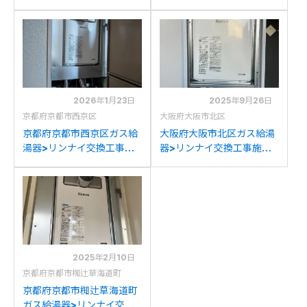
施工事例：ノーリツ
例：ノーリツYG2468RT
YG2467RTからリンナイ
からリンナイRUJ-
RUJ-A2400T(A)への交換
A2400T(A)への交換
2026年1月23日
2025年9月26日
京都府京都市西京区
大阪府大阪市北区
京都府京都市西京区ガス給
大阪府大阪市北区ガス給湯
湯器>リンナイ交換工事施
器>リンナイ交換工事施工
工事例：ノーリツGQ-
事例：ノーリツGQ-
2427AWX-Tからリンナイ
2427AWX-Tからリンナイ
RUJ-A2400T(A)への交換
RUJ-A2400T(A)への交換
2025年2月10日
京都府京都市椥辻草海道町
京都府京都市椥辻草海道町
ガス給湯器>リンナイ交換