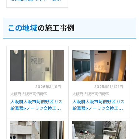
工事施工事例：ハーマン
YG2431RTからリンナイ
RUJ-A2400T(A)への交換
この地域
の施工事例
2026年3月9日
2025年11月21日
大阪府大阪市阿倍野区
大阪府大阪市阿倍野区
大阪府大阪市阿倍野区ガス
大阪府大阪市阿倍野区ガス
給湯器>ノーリツ交換工事
給湯器>ノーリツ交換工事
施工事例：ノーリツGTH-
施工事例：パロマK-16KB
2413AWXH-Hからノーリ
からノーリツGQ-
ツGTH-2454AW3H-HBL
1639WS-1への交換
への交換