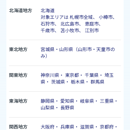
北海道地方
北海道
対象エリアは
札幌市
全域、
小樽市
、
石狩市
、
北広島市
、
恵庭市
、
千歳市
、
苫小牧市
、
江別市
東北地方
宮城県・山形県（山形市・天童市の
み）
関東地方
神奈川県
・
東京都
・
千葉県
・
埼玉
県
・
茨城県
・
栃木県
・
群馬県
東海地方
静岡県
・
愛知県
・
岐阜県
・
三重県
・
山梨県
・
長野県
関西地方
大阪府
・
兵庫県
・
滋賀県
・
京都府
・