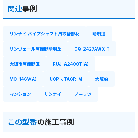
関連
事例
リンナイ パイプシャフト用取替部材
晴明通
サンヴェール阿倍野晴明丘
GQ-2427AWX-T
大阪市阿倍野区
RUJ-A2400T(A)
MC-146V(A)
UOP-JTAGR-M
大阪府
マンション
リンナイ
ノーリツ
この型番
の施工事例