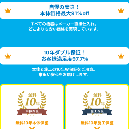
自慢の安さ！
本体価格最大91%off
すべての機器はメーカー直接仕入れ。
どこよりも安い価格を実現しています。
10年ダブル保証！
お客様満足度97.7％
本体＆施工の10年W保証をご用意。
末永い安心をお届けします。
無料10年本体保証
無料10年施工保証