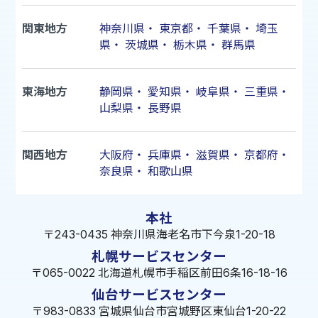
関東地方
神奈川県
・
東京都
・
千葉県
・
埼玉
県
・
茨城県
・
栃木県
・
群馬県
東海地方
静岡県
・
愛知県
・
岐阜県
・
三重県
・
山梨県
・
長野県
関西地方
大阪府
・
兵庫県
・
滋賀県
・
京都府
・
奈良県
・
和歌山県
本社
〒243-0435 神奈川県海老名市下今泉1-20-18
札幌サービスセンター
〒065-0022 北海道札幌市手稲区前田6条16-18-16
仙台サービスセンター
〒983-0833 宮城県仙台市宮城野区東仙台1-20-22