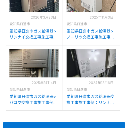
2026年3月23日
2025年11月3日
愛知県日進市
愛知県日進市
愛知県日進市ガス給湯器>
愛知県日進市ガス給湯器>
リンナイ交換工事施工事
ノーリツ交換工事施工事
例：リンナイRUF-200SAW
例：ノーリツGT-162Wから
からリンナイRUF-
ノーリツGT-1670SAW BL
K2406SAW(A)への交換
への交換
2025年3月14日
2024年12月6日
愛知県日進市
愛知県日進市
愛知県日進市ガス給湯器>
愛知県日進市ガス給湯器交
パロマ交換工事施工事例：
換工事施工事例：リンナイ
ノーリツGT-2427SAWXか
RUF-A2000SAWからパロ
らパロマFH-2423SAWへの
マFH-2023SAWへの交換
交換