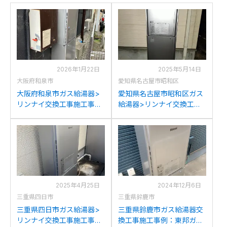
2026年1月22日
2025年5月14日
大阪府和泉市
愛知県名古屋市昭和区
大阪府和泉市ガス給湯器>
愛知県名古屋市昭和区ガス
リンナイ交換工事施工事
給湯器>リンナイ交換工事
例：リンナイRUFH-
施工事例：リンナイRUFH-
V2400SAW2-6からリンナ
K2403AW(SAW)からリン
イRUFH-E2407SAW2-3(A)
ナイRUFH-E2407SAW2-
への交換
3(A)への交換
2025年4月25日
2024年12月6日
三重県四日市
三重県鈴鹿市
三重県四日市ガス給湯器>
三重県鈴鹿市ガス給湯器交
リンナイ交換工事施工事
換工事施工事例：東邦ガス