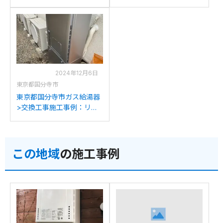
例：大阪ガスST-141-
GCT-C06ARS-AWQからリ
GTH243Aからリンナイ
ンナイRUFH-E2407SAW2-
RUFH-E2407SAW2-3(A)へ
3(A)への交換
の交換
2024年12月6日
東京都国分寺市
東京都国分寺市ガス給湯器
>交換工事施工事例：リン
ナイRUFH-K2402SAW2-
6(A)からリンナイRUFH-
E2407SAW2-3(A)への交換
この地域
の施工事例