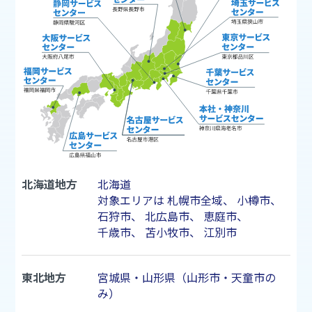
北海道地方
北海道
対象エリアは
札幌市
全域、
小樽市
、
石狩市
、
北広島市
、
恵庭市
、
千歳市
、
苫小牧市
、
江別市
東北地方
宮城県・山形県（山形市・天童市の
み）