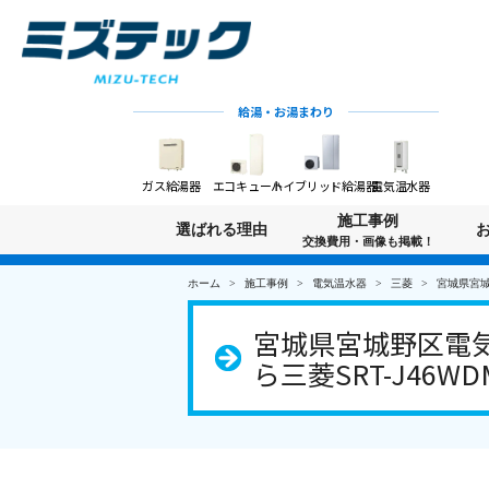
給湯・お湯まわり
ガス給湯器
エコキュート
ハイブリッド給湯器
電気温水器
施工事例
選ばれる理由
交換費用・画像も掲載！
ホーム
施工事例
電気温水器
三菱
宮城県宮城
宮城県宮城野区電気温
ら三菱SRT-J46W