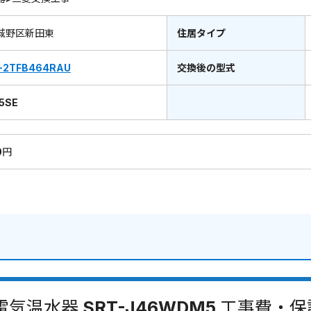
城野区新田東
住居タイプ
-2TFB464RAU
交換後の型式
5SE
0円
電気温水器 SRT-J46WDM5 工事費・