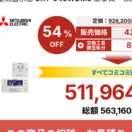
定価：
926,20
54
4
販売価格
%
交換工事
OFF
8
撤去処分
511,96
総額 563,16