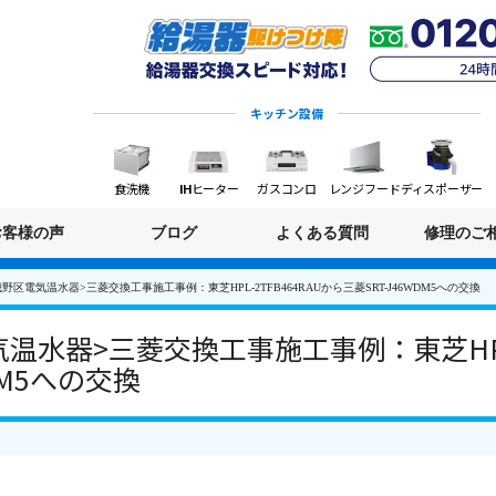
キッチン設備
食洗機
IHヒーター
ガスコンロ
レンジフード
ディスポーザー
お客様の声
ブログ
よくある質問
修理のご
野区電気温水器>三菱交換工事施工事例：東芝HPL-2TFB464RAUから三菱SRT-J46WDM5への交換
水器>三菱交換工事施工事例：東芝HPL-2
DM5への交換