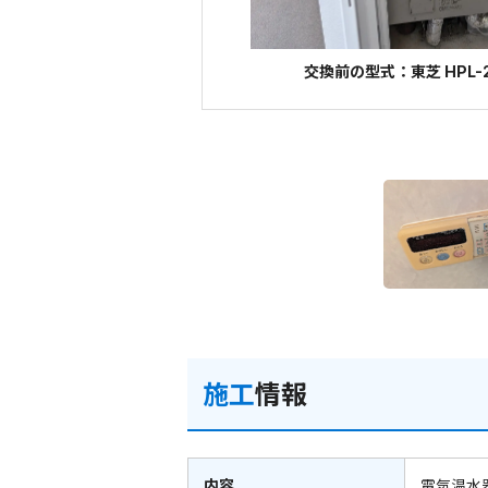
交換前の型式：東芝 HPL-2
施工
情報
内容
電気温水