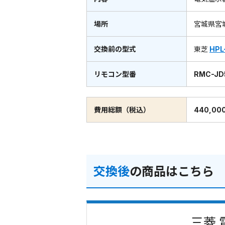
場所
宮城県宮
交換前の型式
東芝
HPL
リモコン型番
RMC-JD
費用総額（税込）
440,00
交換後
の商品はこちら
三菱 