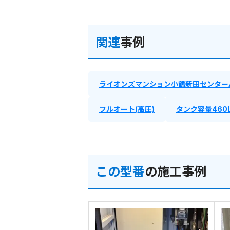
関連
事例
ライオンズマンション小鶴新田センター
フルオート(高圧)
タンク容量460
この型番
の施工事例