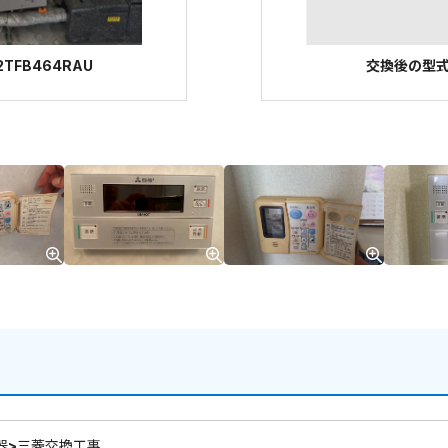
TFB464RAU
交換後の型式：
器>三菱交換工事