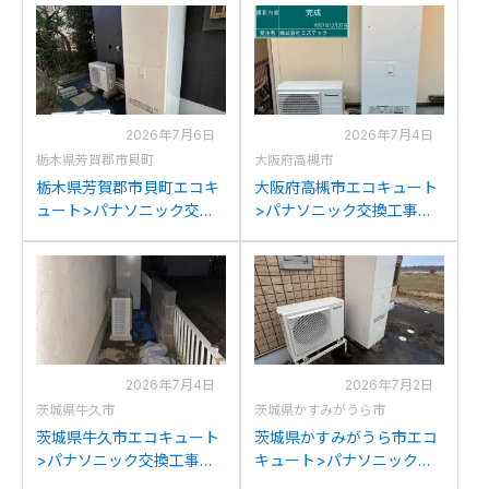
K46AQからパナソニック
K37BQからパナソニック
HE-S46LQSへの交換
HE-S46LQSへの交換
2026年7月6日
2026年7月4日
栃木県芳賀郡市貝町
大阪府高槻市
栃木県芳賀郡市貝町エコキ
大阪府高槻市エコキュート
ュート>パナソニック交換
>パナソニック交換工事施
工事施工事例：ダイキン
工事例：ダイキン
TU46KFVからパナソニッ
EQN46LFVからパナソニッ
クHE-S46LQSへの交換
クHE-S46LQSへの交換
2026年7月4日
2026年7月2日
茨城県牛久市
茨城県かすみがうら市
茨城県牛久市エコキュート
茨城県かすみがうら市エコ
>パナソニック交換工事施
キュート>パナソニック交
工事例：パナソニックHE-
換工事施工事例：パナソニ