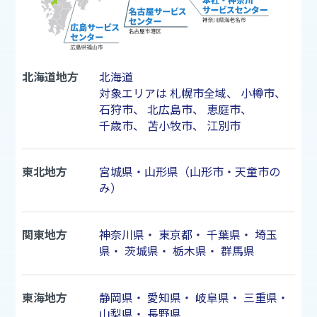
北海道地方
北海道
対象エリアは
札幌市
全域、
小樽市
、
石狩市
、
北広島市
、
恵庭市
、
千歳市
、
苫小牧市
、
江別市
東北地方
宮城県・山形県（山形市・天童市の
み）
関東地方
神奈川県
・
東京都
・
千葉県
・
埼玉
県
・
茨城県
・
栃木県
・
群馬県
東海地方
静岡県
・
愛知県
・
岐阜県
・
三重県
・
山梨県
・
長野県