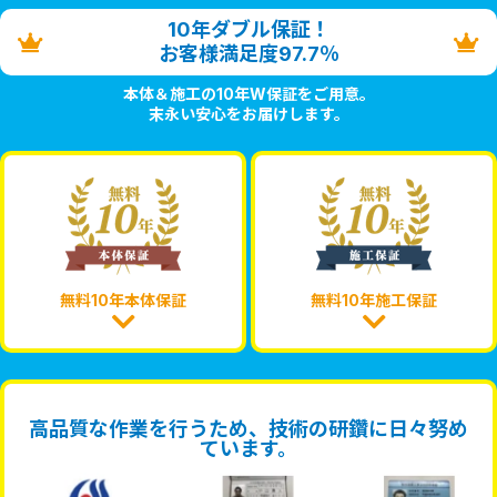
10年ダブル保証！
お客様満足度97.7％
本体＆施工の10年W保証をご用意。
末永い安心をお届けします。
無料10年本体保証
無料10年施工保証
高品質な作業を行うため、技術の研鑽に日々努め
ています。