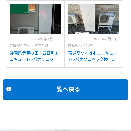
370SEQからパナソニック
ックHE-K37BQからパナソ
HE-S46LQSへの交換
ニックHE-S46LQSへの交
換
2026年7月1日
2026年7月1日
静岡県伊豆の国市四日町
茨城県つくば市
静岡県伊豆の国市四日町エ
茨城県つくば市エコキュー
コキュート>パナソニック
ト>パナソニック交換工事
交換工事施工事例：パナソ
施工事例：パナソニック
ニックHE-K46BQからパナ
HE-K37AQからパナソニッ
ソニックHE-S46LQSへの
クHE-S46LQSへの交換
交換
一覧へ戻る