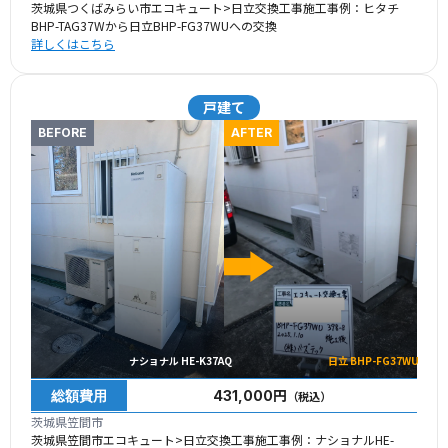
茨城県つくばみらい市エコキュート>日立交換工事施工事例：ヒタチ
BHP-TAG37Wから日立BHP-FG37WUへの交換
詳しくはこちら
戸建て
BEFORE
AFTER
ナショナル HE-K37AQ
日立 BHP-FG37WU
総額費用
431,000円
（税込）
茨城県笠間市
茨城県笠間市エコキュート>日立交換工事施工事例：ナショナルHE-