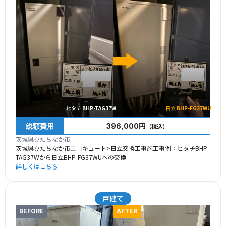
ヒタチ BHP-TAG37W
日立 BHP-FG37WU
総額費用
396,000円
（税込）
茨城県ひたちなか市
茨城県ひたちなか市エコキュート>日立交換工事施工事例：ヒタチBHP-
TAG37Wから日立BHP-FG37WUへの交換
詳しくはこちら
戸建て
BEFORE
AFTER