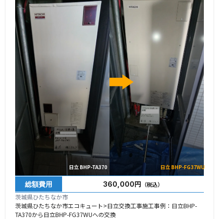
日立 BHP-TA370
日立 BHP-FG37WU
総額費用
360,000円
（税込）
茨城県ひたちなか市
茨城県ひたちなか市エコキュート>日立交換工事施工事例：日立BHP-
TA370から日立BHP-FG37WUへの交換