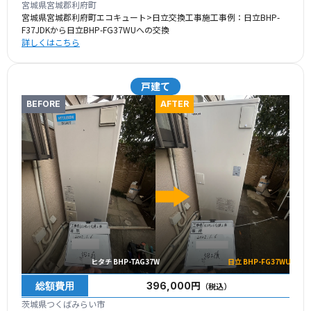
宮城県宮城郡利府町
宮城県宮城郡利府町エコキュート>日立交換工事施工事例：日立BHP-
F37JDKから日立BHP-FG37WUへの交換
詳しくはこちら
戸建て
BEFORE
AFTER
ヒタチ BHP-TAG37W
日立 BHP-FG37WU
総額費用
396,000円
（税込）
茨城県つくばみらい市