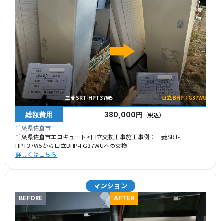
三菱 SRT-HPT37W5
日立 BHP-FG37WU
総額費用
380,000円
（税込）
千葉県佐倉市
千葉県佐倉市エコキュート>日立交換工事施工事例：三菱SRT-
HPT37W5から日立BHP-FG37WUへの交換
詳しくはこちら
マンション
BEFORE
AFTER