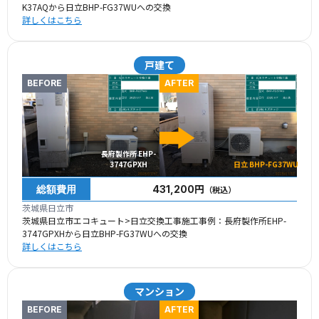
K37AQから日立BHP-FG37WUへの交換
詳しくはこちら
戸建て
BEFORE
AFTER
長府製作所 EHP-
3747GPXH
日立 BHP-FG37WU
総額費用
431,200円
（税込）
茨城県日立市
茨城県日立市エコキュート>日立交換工事施工事例：長府製作所EHP-
3747GPXHから日立BHP-FG37WUへの交換
詳しくはこちら
マンション
BEFORE
AFTER