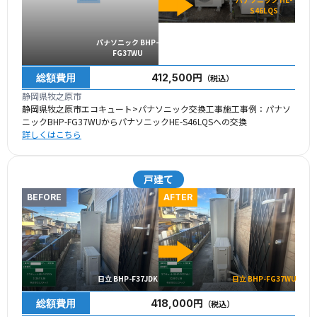
S46LQS
パナソニック BHP-
FG37WU
総額費用
412,500円
（税込）
静岡県牧之原市
静岡県牧之原市エコキュート>パナソニック交換工事施工事例：パナソ
ニックBHP-FG37WUからパナソニックHE-S46LQSへの交換
詳しくはこちら
戸建て
BEFORE
AFTER
日立 BHP-F37JDK
日立 BHP-FG37WU
総額費用
418,000円
（税込）