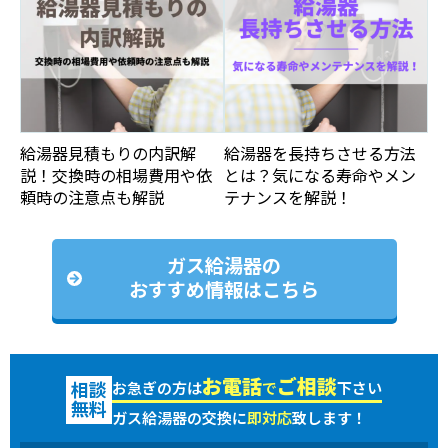
給湯器見積もりの内訳解
給湯器を長持ちさせる方法
説！交換時の相場費用や依
とは？気になる寿命やメン
頼時の注意点も解説
テナンスを解説！
ガス給湯器の
おすすめ情報はこちら
お電話
ご相談
お急ぎの方は
で
下さい
相談
無料
ガス給湯器の交換に
即対応
致します！