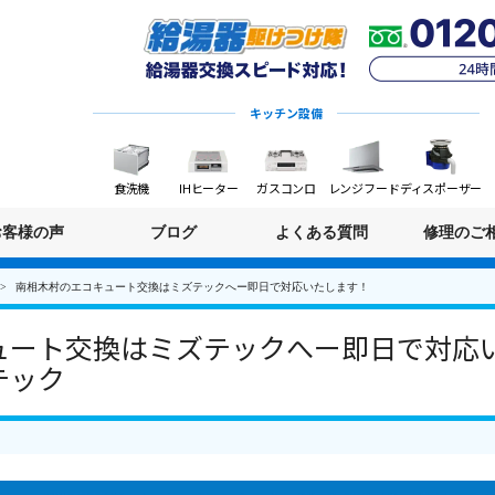
キッチン設備
食洗機
IHヒーター
ガスコンロ
レンジフード
ディスポーザー
お客様の声
ブログ
よくある質問
修理のご
南相木村のエコキュート交換はミズテックへー即日で対応いたします！
ート交換はミズテックへー即日で対応いた
テック