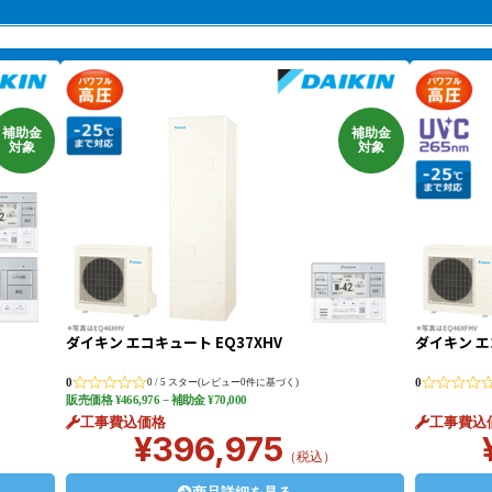
補助金
補助金
対象
対象
ダイキン エコキュート EQ37XHV
ダイキン エ
0
0
0 / 5 スター(レビュー0件に基づく)
販売価格
¥
466,976
− 補助金 ¥70,000
工事費込価格
工事費込
¥396,975
（税込）