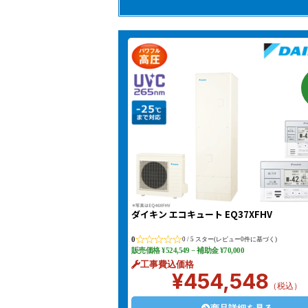
ダイキン エコキュート EQ37XFHV
0
0 / 5 スター(レビュー0件に基づく)
販売価格
¥
524,549
− 補助金 ¥70,000
工事費込価格
¥454,548
（税込）