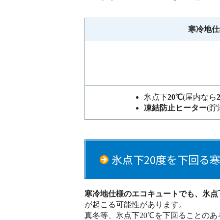
寒冷地仕
氷点下
20℃
(屋内なら
凍結防止ヒーター
(貯
氷点下20度を下回る
寒冷地仕様のエコキュートでも、氷点
が起こる可能性があります。
真冬等、氷点下20℃を下回ることの