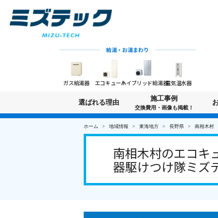
給湯・お湯まわり
ガス給湯器
エコキュート
ハイブリッド給湯器
電気温水器
施工事例
選ばれる理由
交換費用・画像も掲載！
ホーム
地域情報
東海地方
長野県
南相木村
南相木村のエコキュ
器駆けつけ隊ミズ