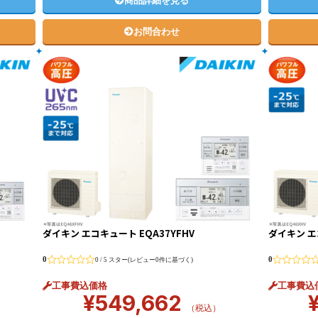
商品詳細を見る
お問合わせ
ダイキン エコキュート EQA37YFHV
ダイキン エ
0
0
0 / 5 スター(レビュー0件に基づく)
工事費込価格
工事費込
¥
549,662
（税込）