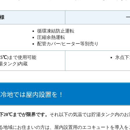
様
循環凍結防止運転
圧縮余熱運転
配管カバー/ヒーター等別売り
25℃
)まで使用可能
氷点下
湯タンク)内蔵
寒冷地では屋内設置を！
下20℃までが限界です。
それ以下の気温では貯湯タンク内のお
ある地域にお住まいの方は、屋内設置用のエコキュートを導入を