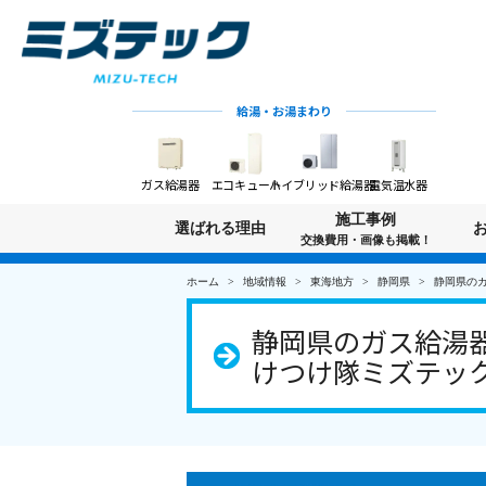
給湯・お湯まわり
ガス給湯器
エコキュート
ハイブリッド給湯器
電気温水器
施工事例
選ばれる理由
交換費用・画像も掲載！
ホーム
地域情報
東海地方
静岡県
静岡県の
静岡県のガス給湯器
けつけ隊ミズテッ