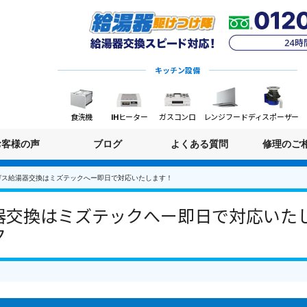
キッチン設備
食洗機
IHヒーター
ガスコンロ
レンジフード
ディスポーザー
お客様の声
ブログ
よくある質問
修理のご
ガス給湯器交換はミズテックへー即日で対応いたします！
交換はミズテックへー即日で対応いたしま
ク