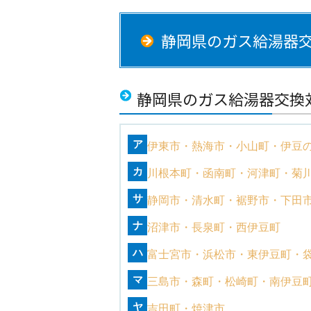
静岡県のガス給湯器
静岡県のガス給湯器交換
ア
伊東市
熱海市
小山町
伊豆
カ
川根本町
函南町
河津町
菊
サ
静岡市
清水町
裾野市
下田
ナ
沼津市
長泉町
西伊豆町
ハ
富士宮市
浜松市
東伊豆町
マ
三島市
森町
松崎町
南伊豆
ヤ
吉田町
焼津市