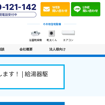
その他住宅設備
浴室乾燥機
乾太くん
エアコン
相談
会社概要
法人様向け
す！ | 給湯器駆