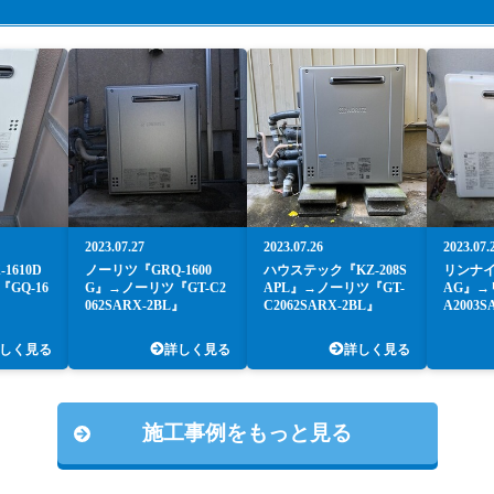
2023.07.27
2023.07.26
2023.07.
1610D
ノーリツ『GRQ-1600
ハウステック『KZ-208S
リンナイ『
GQ-16
G』→ノーリツ『GT-C2
APL』→ノーリツ『GT-
AG』→
062SARX-2BL』
C2062SARX-2BL』
A2003S
しく見る
詳しく見る
詳しく見る
施工事例をもっと見る