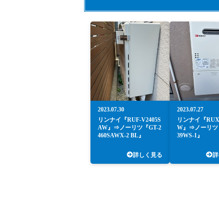
2023.07.30
2023.07.27
リンナイ『RUF-V2405S
リンナイ『RUX-
AW』⇒ノーリツ『GT-2
W』⇒ノーリツ『
460SAWX-2 BL』
39WS-1』
詳しく見る
詳