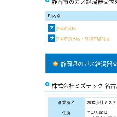
静岡市のガス給湯器交換
町内別
ア
静岡市葵区
サ
静岡市清水区
静岡市駿河区
静岡県のガス給湯器
株式会社ミズテック 名
事業所名
株式会社ミズテ
住所
〒455-0014