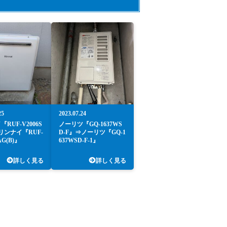
25
2023.07.24
RUF-V2006S
ノーリツ『GQ-1637WS
リンナイ『RUF-
D-F』⇒ノーリツ『GQ-1
AG(B)』
637WSD-F-1』
詳しく見る
詳しく見る