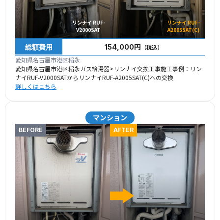
リンナイ RUF-
リンナイ RUF-
V2000SAT
A2005SAT(C)
総額費用
154,000円
（税込）
愛知県名古屋市港区稲永
愛知県名古屋市港区稲永ガス給湯器>リンナイ交換工事施工事例：リン
ナイRUF-V2000SATからリンナイRUF-A2005SAT(C)への交換
詳しくはこちら
マンション
BEFORE
AFTER