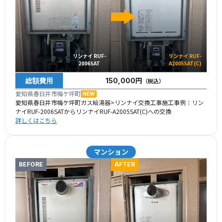
リンナイ RUF-
リンナイ RUF-
2006SAT
A2005SAT(C)
総額費用
150,000円
（税込）
愛知県春日井市梅ケ坪町
NEW
愛知県春日井市梅ケ坪町ガス給湯器>リンナイ交換工事施工事例：リン
ナイRUF-2006SATからリンナイRUF-A2005SAT(C)への交換
詳しくはこちら
マンション
BEFORE
AFTER