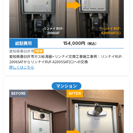
リンナイ RUF-
リンナイ RUF-
2006SAT
A2005SAT(C)
総額費用
154,000円
（税込）
愛知県春日井市
NEW
愛知県春日井市ガス給湯器>リンナイ交換工事施工事例：リンナイRUF-
2006SATからリンナイRUF-A2005SAT(C)への交換
詳しくはこちら
マンション
BEFORE
AFTER