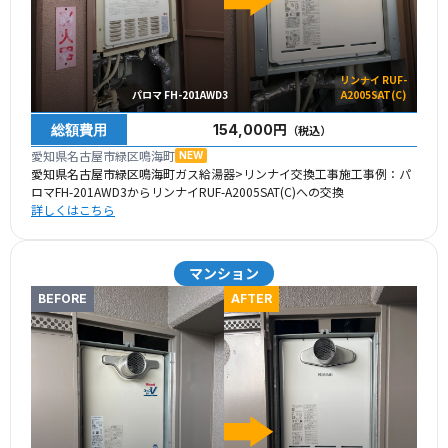
リンナイ RUF-
パロマ FH-201AWD3
A2005SAT(C)
総額費用
154,000円
（税込）
愛知県名古屋市緑区鳴海町
NEW
愛知県名古屋市緑区鳴海町ガス給湯器>リンナイ交換工事施工事例：パ
ロマFH-201AWD3からリンナイRUF-A2005SAT(C)への交換
詳しくはこちら
マンション
BEFORE
AFTER