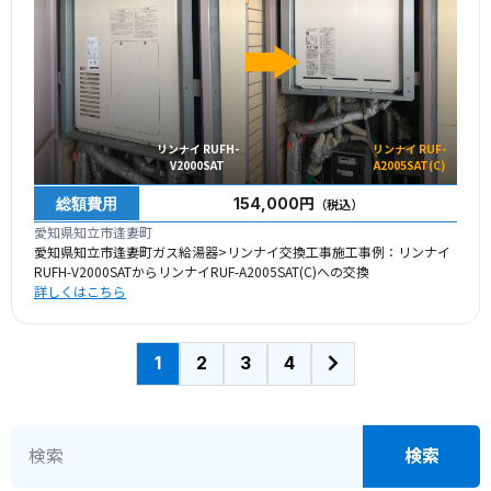
リンナイ RUFH-
リンナイ RUF-
V2000SAT
A2005SAT(C)
総額費用
154,000円
（税込）
愛知県知立市逢妻町
愛知県知立市逢妻町ガス給湯器>リンナイ交換工事施工事例：リンナイ
RUFH-V2000SATからリンナイRUF-A2005SAT(C)への交換
詳しくはこちら
1
2
3
4