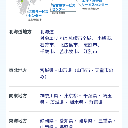
北海道地方
北海道
対象エリアは
札幌市
全域、
小樽市
、
石狩市
、
北広島市
、
恵庭市
、
千歳市
、
苫小牧市
、
江別市
東北地方
宮城県・山形県（山形市・天童市の
み）
関東地方
神奈川県
・
東京都
・
千葉県
・
埼玉
県
・
茨城県
・
栃木県
・
群馬県
東海地方
静岡県
・
愛知県
・
岐阜県
・
三重県
・
山梨県
・
長野県