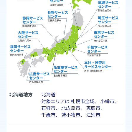
北海道地方
北海道
対象エリアは
札幌市
全域、
小樽市
、
石狩市
、
北広島市
、
恵庭市
、
千歳市
、
苫小牧市
、
江別市