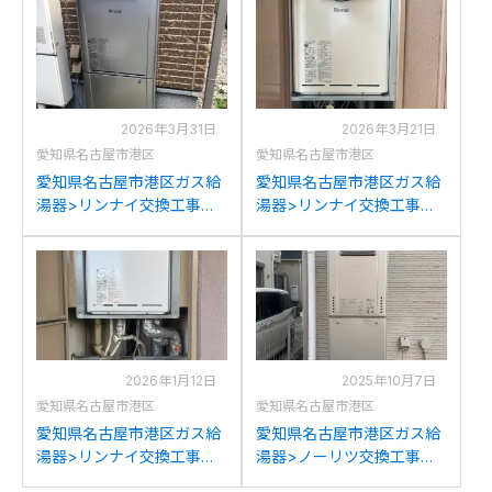
ツGTH-C2460SAW3H-1BL
RVD-A2000SAT(B)への交
への交換
換
2026年3月31日
2026年3月21日
愛知県名古屋市港区
愛知県名古屋市港区
愛知県名古屋市港区ガス給
愛知県名古屋市港区ガス給
湯器>リンナイ交換工事施
湯器>リンナイ交換工事施
工事例：ノーリツGT-
工事例：リンナイHE-
C2431SAWXからリンナイ
368RSA4-AW3Q/RUFH-
RUF-K2406SAW(A)への交
2405AT2-3からリンナイ
換
RUF-A2405SAT-L(C)への
交換
2026年1月12日
2025年10月7日
愛知県名古屋市港区
愛知県名古屋市港区
愛知県名古屋市港区ガス給
愛知県名古屋市港区ガス給
湯器>リンナイ交換工事施
湯器>ノーリツ交換工事施
工事例：リンナイRUF-
工事例：ノーリツGT-