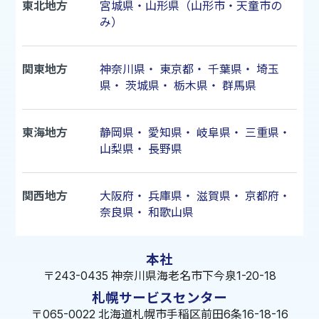
東北地方
宮城県・山形県（山形市・天童市の
み）
関東地方
神奈川県
・
東京都
・
千葉県
・
埼玉
県
・
茨城県
・
栃木県
・
群馬県
東海地方
静岡県
・
愛知県
・
岐阜県
・
三重県
・
山梨県
・
長野県
関西地方
大阪府
・
兵庫県
・
滋賀県
・
京都府
・
奈良県
・
和歌山県
本社
〒243-0435 神奈川県海老名市下今泉1-20-18
札幌サービスセンター
〒065-0022 北海道札幌市手稲区前田6条16-18-16