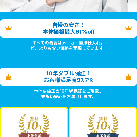
自慢の安さ！
本体価格最大91%off
すべての機器はメーカー直接仕入れ。
どこよりも安い価格を実現しています。
10年ダブル保証！
お客様満足度97.7％
本体＆施工の10年W保証をご用意。
末永い安心をお届けします。