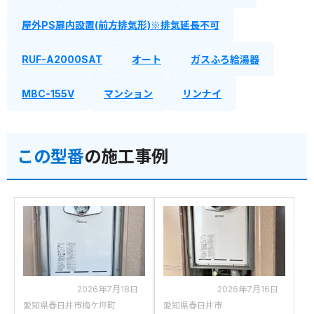
屋外PS扉内設置(前方排気形)※排気延長不可
RUF-A2000SAT
オート
ガスふろ給湯器
MBC-155V
マンション
リンナイ
この型番
の施工事例
2026年7月18日
2026年7月16日
愛知県春日井市梅ケ坪町
愛知県春日井市