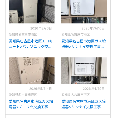
2026年8月6日
2026年7月16日
愛知県名古屋市港区
愛知県名古屋市港区
愛知県名古屋市港区エコキ
愛知県名古屋市港区ガス給
ュート>パナソニック交換
湯器>リンナイ交換工事施
工事施工事例：ダイキン
工事例：リンナイRUF-
TU-37KFVからパナソニッ
1608SAWからリンナイ
クHE-S37LQSへの交換
RUF-A2005SAW(C)への交
換
2026年5月14日
2026年4月9日
愛知県名古屋市港区
愛知県名古屋市港区
愛知県名古屋市港区ガス給
愛知県名古屋市港区ガス給
湯器>ノーリツ交換工事施
湯器>リンナイ交換工事施
工事例：ノーリツGTH-
工事例：リンナイRVD-
C2447SAW3Hからノーリ
2001SATからリンナイ