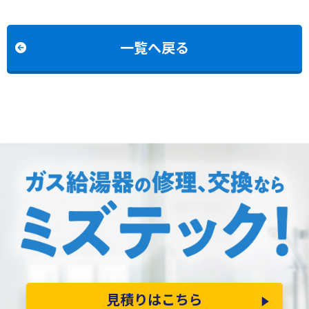
V2000SATからリンナイ
C2452SAWXからノーリツ
RUF-A2005SAT(C)への交
GT-C2472SAW BLへの交
換
換
一覧へ戻る
見積りはこちら