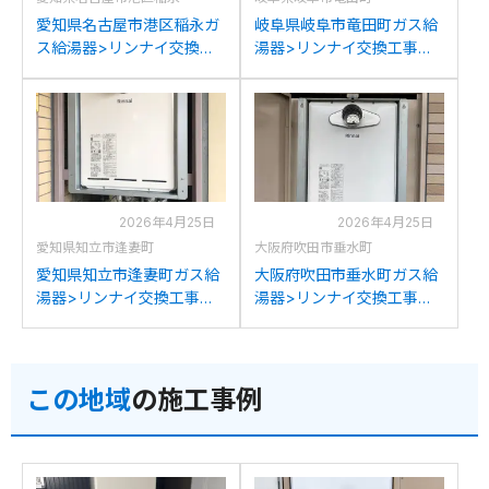
愛知県名古屋市港区稲永ガ
岐阜県岐阜市竜田町ガス給
ス給湯器>リンナイ交換工
湯器>リンナイ交換工事施
事施工事例：リンナイRUF-
工事例：リンナイRUF-
V2000SATからリンナイ
V2001SATからリンナイ
RUF-A2005SAT(C)への交
RUF-A2005SAT(C)への交
換
換
2026年4月25日
2026年4月25日
愛知県知立市逢妻町
大阪府吹田市垂水町
愛知県知立市逢妻町ガス給
大阪府吹田市垂水町ガス給
湯器>リンナイ交換工事施
湯器>リンナイ交換工事施
工事例：リンナイRUFH-
工事例：リンナイRUF-
V2000SATからリンナイ
200SATからリンナイRUF-
RUF-A2005SAT(C)への交
A2005SAT(C)への交換
この地域
の施工事例
換