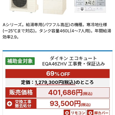
Aシリーズ。給湯専用(パワフル高圧)の機種。寒冷地仕様
(ー25℃まで対応)。タンク容量460L(4～7人用)。年間給湯
効率2.9。
ダイキン エコキュート
補助金対象
EQA46ZHV 工事費・保証込み
69
%
OFF
定価：
1,279,300円(税込)
のところ
401,686円
販売価格
(税込)
交換工事
93,500円
(税込)
撤去処分
リモコン
脚カバー