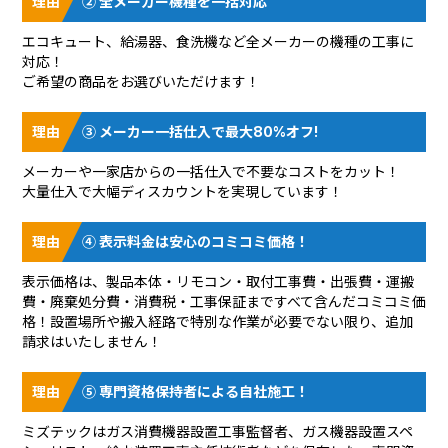
② 全メーカー機種を一括対応
エコキュート、給湯器、食洗機など全メーカーの機種の工事に
対応！
ご希望の商品をお選びいただけます！
③ メーカー一括仕入で最大80%オフ!
メーカーや一家店からの一括仕入で不要なコストをカット！
大量仕入で大幅ディスカウントを実現しています！
④ 表示料金は安心のコミコミ価格！
表示価格は、製品本体・リモコン・取付工事費・出張費・運搬
費・廃棄処分費・消費税・工事保証まですべて含んだコミコミ価
格！設置場所や搬入経路で特別な作業が必要でない限り、追加
請求はいたしません！
⑤ 専門資格保持者による自社施工！
ミズテックはガス消費機器設置工事監督者、ガス機器設置スペ