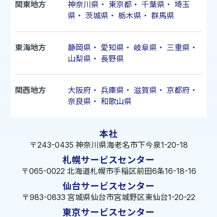
関東地方
神奈川県
・
東京都
・
千葉県
・
埼玉
県
・
茨城県
・
栃木県
・
群馬県
東海地方
静岡県
・
愛知県
・
岐阜県
・
三重県
・
山梨県
・
長野県
関西地方
大阪府
・
兵庫県
・
滋賀県
・
京都府
・
奈良県
・
和歌山県
本社
〒243-0435 神奈川県海老名市下今泉1-20-18
札幌サービスセンター
〒065-0022 北海道札幌市手稲区前田6条16-18-16
仙台サービスセンター
〒983-0833 宮城県仙台市宮城野区東仙台1-20-22
東京サービスセンター