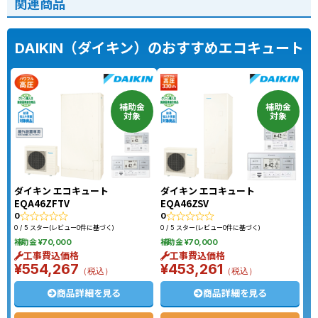
関連商品
からパナソニックHE-
37K3XPからパナソニッ
LS46LQSへの交換
クHE-S37LQSへの交換
DAIKIN（ダイキン）のおすすめエコキュート
補助金
補助金
対象
対象
ダイキン エコキュート
ダイキン エコキュート
EQA46ZFTV
EQA46ZSV
0
0
0 / 5 スター(レビュー0件に基づく)
0 / 5 スター(レビュー0件に基づく)
補助金 ¥70,000
補助金 ¥70,000
工事費込価格
工事費込価格
¥554,267
¥453,261
（税込）
（税込）
商品詳細を見る
商品詳細を見る