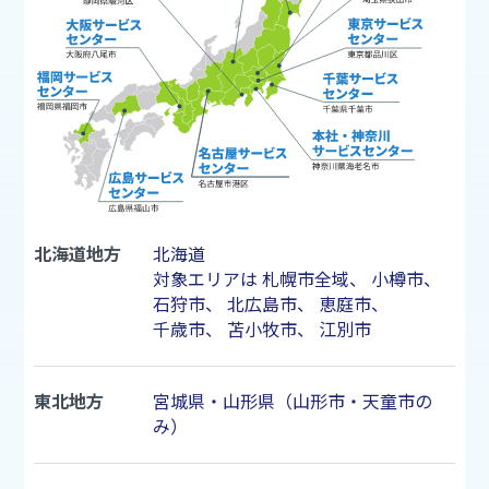
北海道地方
北海道
対象エリアは
札幌市
全域、
小樽市
、
石狩市
、
北広島市
、
恵庭市
、
千歳市
、
苫小牧市
、
江別市
東北地方
宮城県・山形県（山形市・天童市の
み）