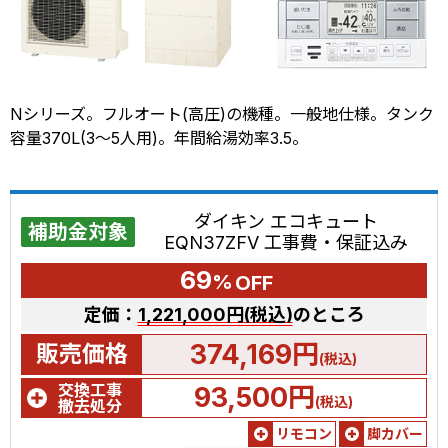
Nシリーズ。フルオート(高圧)の機種。一般地仕様。タンク
容量370L(3～5人用)。年間給湯効率3.5。
ダイキン エコキュート
補助金対象
EQN37ZFV 工事費・保証込み
69
%
OFF
定価：
1,221,000円(税込)
のところ
374,169円
販売価格
(税込)
交換工事
93,500円
(税込)
撤去処分
リモコン
脚カバー