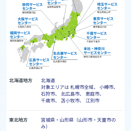
北海道地方
北海道
対象エリアは
札幌市
全域、
小樽市
、
石狩市
、
北広島市
、
恵庭市
、
千歳市
、
苫小牧市
、
江別市
東北地方
宮城県・山形県（山形市・天童市の
み）