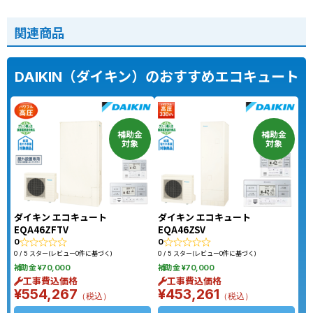
コロナCTU-461DA8K
パナソニックHE-
関連商品
からパナソニックHE-
37K3XPからパナソニッ
LS46LQSへの交換
クHE-S37LQSへの交換
DAIKIN（ダイキン）のおすすめエコキュート
補助金
補助金
対象
対象
ダイキン エコキュート
ダイキン エコキュート
EQA46ZFTV
EQA46ZSV
0
0
0 / 5 スター(レビュー0件に基づく)
0 / 5 スター(レビュー0件に基づく)
補助金 ¥70,000
補助金 ¥70,000
工事費込価格
工事費込価格
¥554,267
¥453,261
（税込）
（税込）