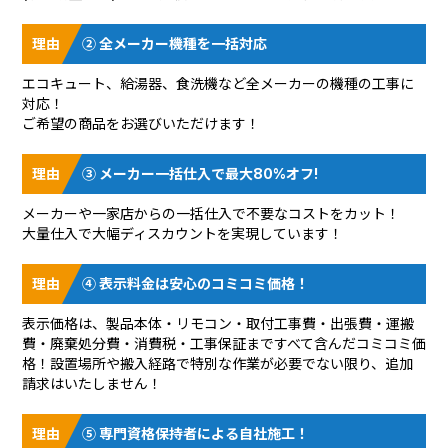
② 全メーカー機種を一括対応
エコキュート、給湯器、食洗機など全メーカーの機種の工事に
対応！
ご希望の商品をお選びいただけます！
③ メーカー一括仕入で最大80%オフ!
メーカーや一家店からの一括仕入で不要なコストをカット！
大量仕入で大幅ディスカウントを実現しています！
④ 表示料金は安心のコミコミ価格！
表示価格は、製品本体・リモコン・取付工事費・出張費・運搬
費・廃棄処分費・消費税・工事保証まですべて含んだコミコミ価
格！設置場所や搬入経路で特別な作業が必要でない限り、追加
請求はいたしません！
⑤ 専門資格保持者による自社施工！