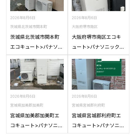
2026年8月6日
2026年8月6日
茨城県北茨城市関本町
大阪府堺市南区
茨城県北茨城市関本町
大阪府堺市南区エコキ
エコキュート>パナソニ
ュート>パナソニック交
ック交換工事施工事
換工事施工事例：パナ
例：コロナCTU-
ソニックHE-
37D1A10からパナソニ
46D1QRAPSからパナ
ックHE-S37LQSへの交
ソニックHE-D46FQS
換
への交換
2026年8月6日
2026年8月6日
宮城県加美郡加美町
宮城県宮城郡利府町
宮城県加美郡加美町エ
宮城県宮城郡利府町エ
コキュート>パナソニッ
コキュート>パナソニッ
ク交換工事施工事例：
ク交換工事施工事例：