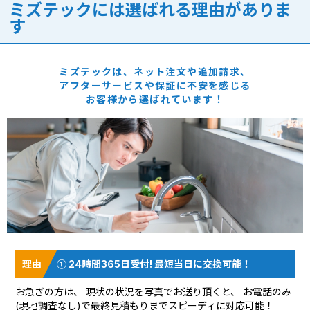
ミズテックには選ばれる理由がありま
す
ミズテックは、ネット注文や追加請求、
アフターサービスや保証に
不安を感じる
お客様から選ばれています！
① 24時間365日受付! 最短当日に交換可能！
お急ぎの方は、 現状の状況を
写真でお送り頂く
と、 お電話のみ
(現地調査なし)で最終見積もりまでスピーディに対応可能！