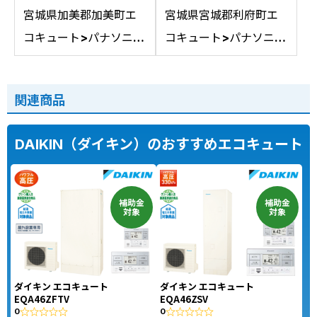
宮城県加美郡加美町エ
宮城県宮城郡利府町エ
コキュート>パナソニッ
コキュート>パナソニッ
ク交換工事施工事例：
ク交換工事施工事例：
コロナCTU-461DA8K
パナソニックHE-
関連商品
からパナソニックHE-
37K3XPからパナソニ
LS46LQSへの交換
ックHE-S37LQSへの交
DAIKIN（ダイキン）のおすすめエコキュート
換
補助金
補助金
対象
対象
ダイキン エコキュート
ダイキン エコキュート
EQA46ZFTV
EQA46ZSV
0
0