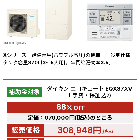
Xシリーズ。給湯専用(パワフル高圧)の機種。一般地仕様。
タンク容量370L(3～5人用)。年間給湯効率3.5。
ダイキン エコキュート EQX37XV
補助金対象
工事費・保証込み
68
%
OFF
定価：
979,000円(税込)
のところ
308,948円
販売価格
(税込)