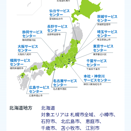
北海道地方
北海道
対象エリアは
札幌市
全域、
小樽市
、
石狩市
、
北広島市
、
恵庭市
、
千歳市
、
苫小牧市
、
江別市