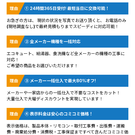
① 24時間365日受付! 最短当日に交換可能！
お急ぎの方は、 現状の状況を
写真でお送り頂く
と、 お電話のみ
(現地調査なし)で最終見積もりまでスピーディに対応可能！
② 全メーカー機種を一括対応
エコキュート、給湯器、食洗機など全メーカーの機種の工事に
対応！
ご希望の商品をお選びいただけます！
③ メーカー一括仕入で最大80%オフ!
メーカーや一家店からの一括仕入で不要なコストをカット！
大量仕入で大幅ディスカウントを実現しています！
④ 表示料金は安心のコミコミ価格！
表示価格は、製品本体・リモコン・取付工事費・出張費・運搬
費・廃棄処分費・消費税・工事保証まですべて含んだコミコミ価