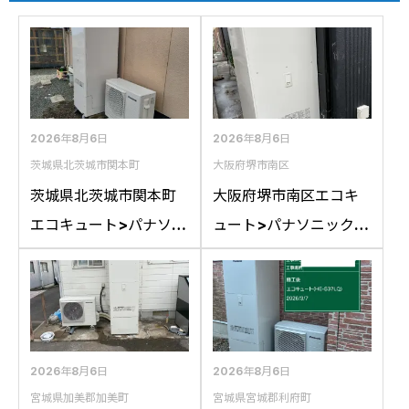
2026年8月6日
2026年8月6日
茨城県北茨城市関本町
大阪府堺市南区
茨城県北茨城市関本町
大阪府堺市南区エコキ
エコキュート>パナソニ
ュート>パナソニック交
ック交換工事施工事
換工事施工事例：パナ
例：コロナCTU-
ソニックHE-
37D1A10からパナソニ
46D1QRAPSからパナ
ックHE-S37LQSへの交
ソニックHE-D46FQS
換
への交換
2026年8月6日
2026年8月6日
宮城県加美郡加美町
宮城県宮城郡利府町