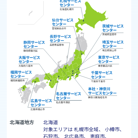
北海道地方
北海道
対象エリアは
札幌市
全域、
小樽市
、
石狩市
、
北広島市
、
恵庭市
、