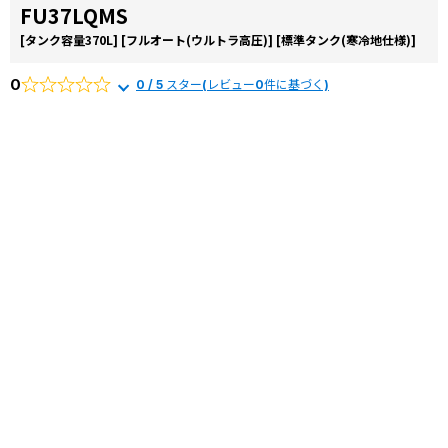
FU37LQMS
[タンク容量370L]
[フルオート(ウルトラ高圧)]
[標準タンク(寒冷地仕様)]
0
0 / 5 スター(レビュー0件に基づく)