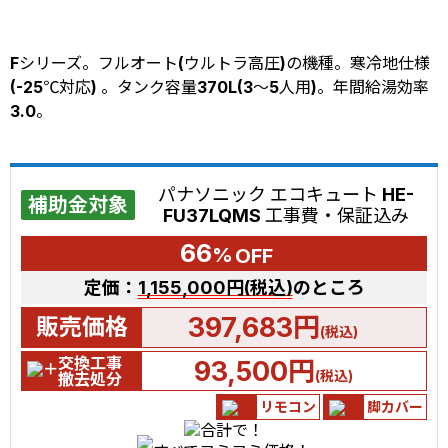
Fシリーズ。フルオート(ウルトラ高圧)の機種。寒冷地仕様
(-25℃対応) 。タンク容量370L(3～5人用)。年間給湯効率
3.0。
パナソニック エコキュート HE-
補助金対象
FU37LQMS 工事費・保証込み
66
%
OFF
定価：
1,155,000円(税込)
のところ
397,683円
販売価格
(税込)
交換工事
93,500円
(税込)
撤去処分
リモコン
脚カバー