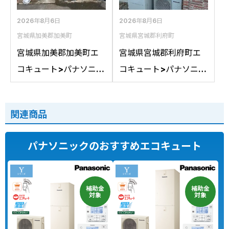
ソニックHE-D46FQS
への交換
2026年8月6日
2026年8月6日
宮城県加美郡加美町
宮城県宮城郡利府町
宮城県加美郡加美町エ
宮城県宮城郡利府町エ
コキュート>パナソニッ
コキュート>パナソニッ
ク交換工事施工事例：
ク交換工事施工事例：
コロナCTU-461DA8K
パナソニックHE-
関連商品
からパナソニックHE-
37K3XPからパナソニ
LS46LQSへの交換
ックHE-S37LQSへの交
パナソニックのおすすめエコキュート
換
補助金
補助金
対象
対象