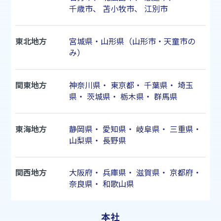
千歳市
、
苫小牧市
、
江別市
東北地方
宮城県・山形県（山形市・天童市の
み）
関東地方
神奈川県
・
東京都
・
千葉県
・
埼玉
県
・
茨城県
・
栃木県
・
群馬県
東海地方
静岡県
・
愛知県
・
岐阜県
・
三重県
・
山梨県
・
長野県
関西地方
大阪府
・
兵庫県
・
滋賀県
・
京都府
・
奈良県
・
和歌山県
本社