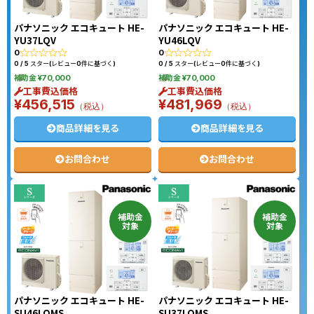
パナソニック エコキュート HE-
パナソニック エコキュート HE-
YU37LQV
YU46LQV
0
0
0 / 5 スター(レビュー0件に基づく)
0 / 5 スター(レビュー0件に基づく)
補助金 ¥70,000
補助金 ¥70,000
工事費込価格
工事費込価格
¥456,515
¥481,969
（税込）
（税込）
商品詳細を見る
商品詳細を見る
お問合わせ
お問合わせ
補助金
補助金
対象
対象
パナソニック エコキュート HE-
パナソニック エコキュート HE-
SU46LQMS
SU37LQMS