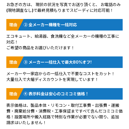
お急ぎの方は、 現状の状況を
写真でお送り頂く
と、 お電話のみ
(現地調査なし)で最終見積もりまでスピーディに対応可能！
② 全メーカー機種を一括対応
エコキュート、給湯器、食洗機など全メーカーの機種の工事に
対応！
ご希望の商品をお選びいただけます！
③ メーカー一括仕入で最大80%オフ!
メーカーや一家店からの一括仕入で不要なコストをカット！
大量仕入で大幅ディスカウントを実現しています！
④ 表示料金は安心のコミコミ価格！
表示価格は、製品本体・リモコン・取付工事費・出張費・運搬
費・廃棄処分費・消費税・工事保証まですべて含んだコミコミ価
格！設置場所や搬入経路で特別な作業が必要でない限り、追加
請求はいたしません！