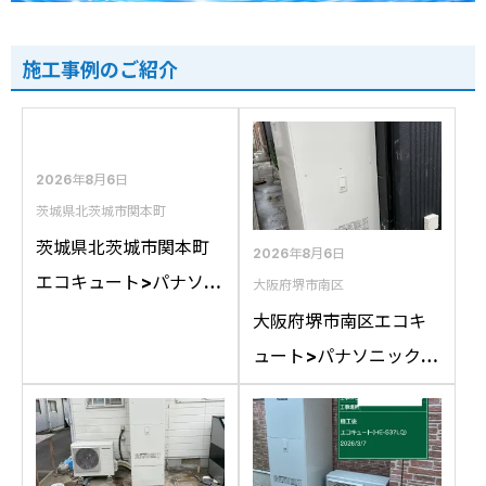
施工事例のご紹介
2026年8月6日
茨城県北茨城市関本町
茨城県北茨城市関本町
2026年8月6日
エコキュート>パナソニ
大阪府堺市南区
ック交換工事施工事
大阪府堺市南区エコキ
例：コロナCTU-
ュート>パナソニック交
37D1A10からパナソニ
換工事施工事例：パナ
ックHE-S37LQSへの交
ソニックHE-
換
46D1QRAPSからパナ