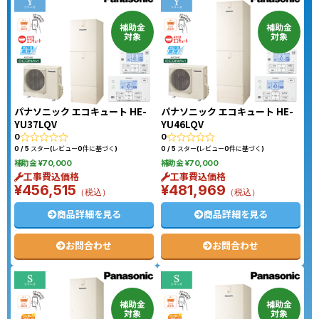
補助金
補助金
対象
対象
パナソニック エコキュート HE-
パナソニック エコキュート HE-
YU37LQV
YU46LQV
0
0
0 / 5 スター(レビュー0件に基づく)
0 / 5 スター(レビュー0件に基づく)
補助金 ¥70,000
補助金 ¥70,000
工事費込価格
工事費込価格
¥456,515
¥481,969
（税込）
（税込）
商品詳細を見る
商品詳細を見る
お問合わせ
お問合わせ
補助金
補助金
対象
対象