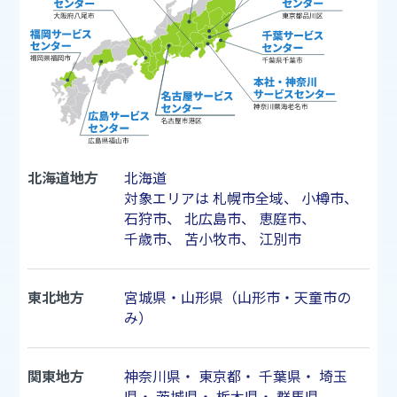
北海道地方
北海道
対象エリアは
札幌市
全域、
小樽市
、
石狩市
、
北広島市
、
恵庭市
、
千歳市
、
苫小牧市
、
江別市
東北地方
宮城県・山形県（山形市・天童市の
み）
関東地方
神奈川県
・
東京都
・
千葉県
・
埼玉