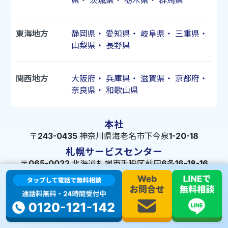
県
・
茨城県
・
栃木県
・
群馬県
東海地方
静岡県
・
愛知県
・
岐阜県
・
三重県
・
山梨県
・
長野県
関西地方
大阪府
・
兵庫県
・
滋賀県
・
京都府
・
奈良県
・
和歌山県
本社
〒243-0435 神奈川県海老名市下今泉1-20-18
札幌サービスセンター
〒065-0022 北海道札幌市手稲区前田6条16-18-16
仙台サービスセンター
〒983-0833 宮城県仙台市宮城野区東仙台1-20-22
東京サービスセンター
〒140-0001 東京都品川区北品川1-9-7