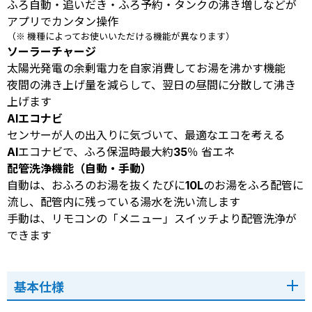
ふろ自動・追いだき・ふろ予約・タンクの沸き増しなどが
アプリでカンタン操作
（※ 機種によってお使いいただける機能が異なります）
ソーラーチャージ
太陽光発電の余剰電力を自家消費してお湯を沸かす機能
夜間の沸き上げ量を減らして、翌日の昼間に分散して沸き
上げます
AIエコナビ
センサーが人の出入りに気づいて、最適なエコを考える
AIエコナビで、ふろ保温時最大約35％ 省エネ
配管洗浄機能（自動・手動）
自動は、おふろのお湯を抜くたびに10Lのお湯をふろ配管に
流し、配管内に残っている湯水を洗い流します
手動は、リモコンの「メニュー」スイッチより配管洗浄が
できます
基本仕様