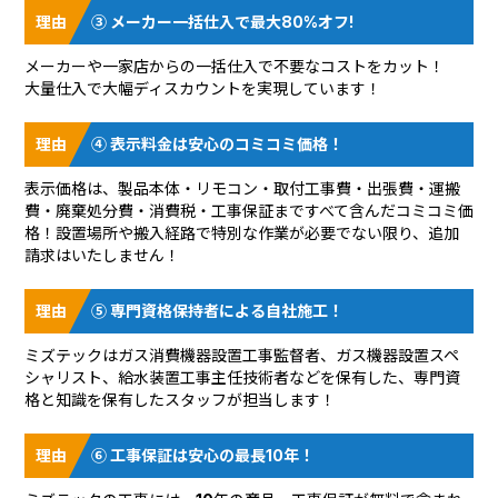
③ メーカー一括仕入で最大80%オフ!
メーカーや一家店からの一括仕入で不要なコストをカット！
大量仕入で大幅ディスカウントを実現しています！
④ 表示料金は安心のコミコミ価格！
表示価格は、製品本体・リモコン・取付工事費・出張費・運搬
費・廃棄処分費・消費税・工事保証まですべて含んだコミコミ価
格！設置場所や搬入経路で特別な作業が必要でない限り、追加
請求はいたしません！
⑤ 専門資格保持者による自社施工！
ミズテックはガス消費機器設置工事監督者、ガス機器設置スペ
シャリスト、給水装置工事主任技術者などを保有した、専門資
格と知識を保有したスタッフが担当します！
⑥ 工事保証は安心の最長10年！