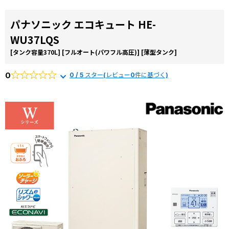
パナソニック エコキュート HE-
WU37LQS
[タンク容量370L]
[フルオート(パワフル高圧)]
[薄型タンク]
0
0 / 5 スター(レビュー0件に基づく)