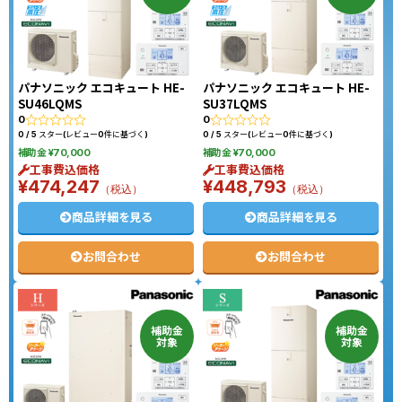
パナソニック エコキュート HE-
パナソニック エコキュート HE-
SU46LQMS
SU37LQMS
0
0
0 / 5 スター(レビュー0件に基づく)
0 / 5 スター(レビュー0件に基づく)
補助金 ¥70,000
補助金 ¥70,000
工事費込価格
工事費込価格
¥474,247
¥448,793
（税込）
（税込）
商品詳細を見る
商品詳細を見る
お問合わせ
お問合わせ
補助金
補助金
対象
対象