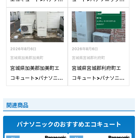
ック交換工事施工事
換工事施工事例：パナ
例：コロナCTU-
ソニックHE-
37D1A10からパナソニ
46D1QRAPSからパナ
ックHE-S37LQSへの交
ソニックHE-D46FQS
換
への交換
2026年8月6日
2026年8月6日
宮城県加美郡加美町
宮城県宮城郡利府町
宮城県加美郡加美町エ
宮城県宮城郡利府町エ
コキュート>パナソニッ
コキュート>パナソニッ
ク交換工事施工事例：
ク交換工事施工事例：
コロナCTU-461DA8K
パナソニックHE-
関連商品
からパナソニックHE-
37K3XPからパナソニ
LS46LQSへの交換
ックHE-S37LQSへの交
パナソニックのおすすめエコキュート
換