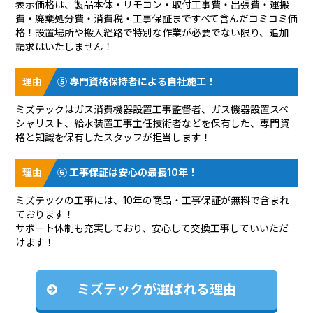
表示価格は、製品本体・リモコン・取付工事費・出張費・運搬
費・廃棄処分費・消費税・工事保証まですべて含んだコミコミ価
格！設置場所や搬入経路で特別な作業が必要でない限り、追加
請求はいたしません！
⑤ 専門資格保持者による自社施工！
ミズテックはガス消費機器設置工事監督者、ガス機器設置スペ
シャリスト、給水装置工事主任技術者などを保有した、専門資
格と知識を保有したスタッフが担当します！
⑥ 工事保証は安心の最長10年！
ミズテックの工事には、10年の商品・工事保証が無料で含まれ
ております！
サポート体制も充実しており、安心して交換工事していいただ
けます！
ミズテックが選ばれる理由