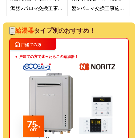
湯器>パロマ交換工事施
器>パロマ交換工事施工
工事例：ノーリツGT-
事例：ノーリツGT-
2050AWXからパロマ
C2042SAWXからパロ
給湯器
タイプ別のおすすめ！
FH-E2022SAWLへの交
マFH-E2022SAWL 13A
home
戸建ての方
換
への交換
▼ 戸建ての方で迷ったらこの給湯器！
75
%
OFF