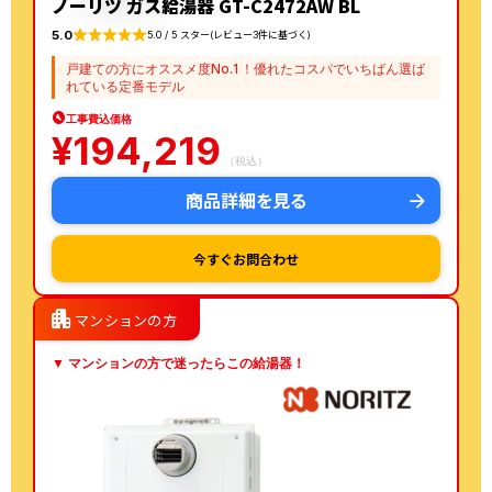
ノーリツ ガス給湯器 GT-C2472AW BL
5.0
5.0 / 5 スター(レビュー3件に基づく)
戸建ての方にオススメ度No.1！優れたコスパでいちばん選ば
れている定番モデル
工事費込価格
¥
194,219
（税込）
商品詳細を見る
今すぐお問合わせ
apartment
マンションの方
▼ マンションの方で迷ったらこの給湯器！