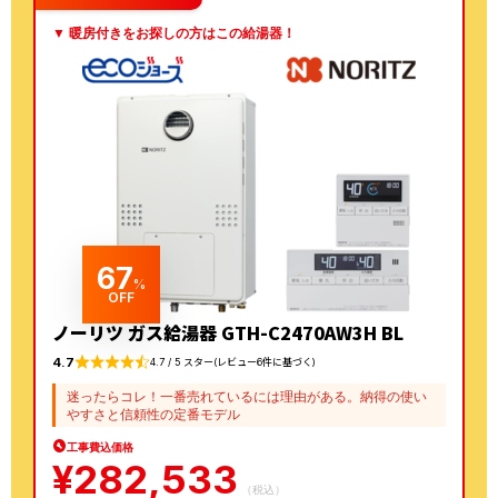
▼ 暖房付きをお探しの方はこの給湯器！
67
%
OFF
ノーリツ ガス給湯器 GTH-C2470AW3H BL
4.7
4.7 / 5 スター(レビュー6件に基づく)
迷ったらコレ！一番売れているには理由がある。納得の使い
やすさと信頼性の定番モデル
工事費込価格
¥
282,533
（税込）