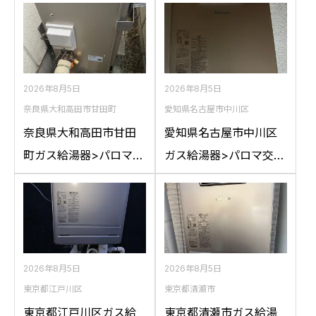
2026年8月5日
2026年8月5日
奈良県大和高田市甘田町
愛知県名古屋市中川区
奈良県大和高田市甘田
愛知県名古屋市中川区
町ガス給湯器>パロマ交
ガス給湯器>パロマ交換
換工事施工事例：リン
工事施工事例：ハウス
ナイRFS-A2400SAか
テックWZ161FEPから
らパロマFH-
パロマFH-2023SAW-1
E2422SARLへの交換
への交換
2026年8月5日
2026年8月5日
東京都江戸川区
東京都清瀬市
東京都江戸川区ガス給
東京都清瀬市ガス給湯