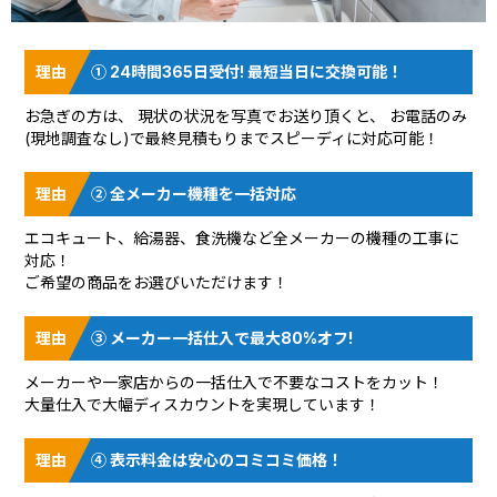
① 24時間365日受付! 最短当日に交換可能！
お急ぎの方は、 現状の状況を
写真でお送り頂く
と、 お電話のみ
(現地調査なし)で最終見積もりまでスピーディに対応可能！
② 全メーカー機種を一括対応
エコキュート、給湯器、食洗機など全メーカーの機種の工事に
対応！
ご希望の商品をお選びいただけます！
③ メーカー一括仕入で最大80%オフ!
メーカーや一家店からの一括仕入で不要なコストをカット！
大量仕入で大幅ディスカウントを実現しています！
④ 表示料金は安心のコミコミ価格！