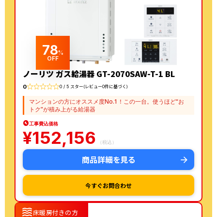
78
%
OFF
ノーリツ ガス給湯器 GT-2070SAW-T-1 BL
0
0 / 5 スター(レビュー0件に基づく)
マンションの方にオススメ度No.1！この一台。使うほど“お
トク”が積み上がる給湯器
工事費込価格
¥
152,156
（税込）
商品詳細を見る
今すぐお問合わせ
waves
床暖房付きの方