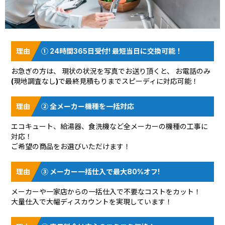
① 24時間365日受付! 最短当日に交換可能！
お急ぎの方は、 現状の状況を
写真でお送り頂く
と、 お電話のみ
(現地調査なし)で最終見積もりまでスピーディに対応可能！
② 全メーカー機種を一括対応
エコキュート、給湯器、食洗機など全メーカーの機種の工事に
対応！
ご希望の商品をお選びいただけます！
③ メーカー一括仕入で最大80%オフ!
メーカーや一家店からの一括仕入で不要なコストをカット！
大量仕入で大幅ディスカウントを実現しています！