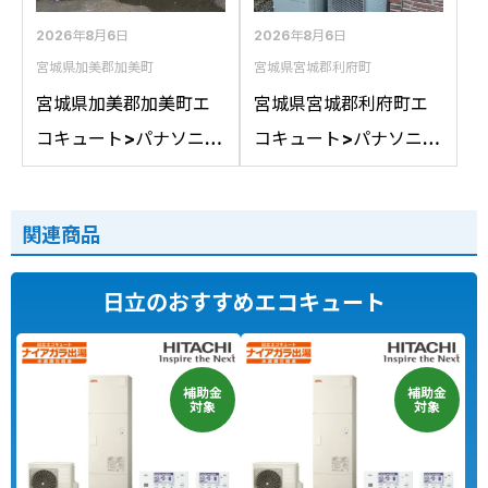
換
への交換
2026年8月6日
2026年8月6日
宮城県加美郡加美町
宮城県宮城郡利府町
宮城県加美郡加美町エ
宮城県宮城郡利府町エ
コキュート>パナソニッ
コキュート>パナソニッ
ク交換工事施工事例：
ク交換工事施工事例：
コロナCTU-461DA8K
パナソニックHE-
関連商品
からパナソニックHE-
37K3XPからパナソニ
LS46LQSへの交換
ックHE-S37LQSへの交
日立のおすすめエコキュート
換
補助金
補助金
対象
対象