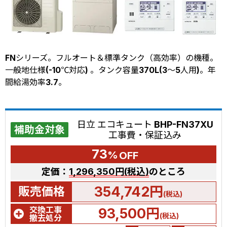
FNシリーズ。フルオート＆標準タンク（高効率）の機種。
一般地仕様(-10℃対応) 。タンク容量370L(3～5人用)。年
間給湯効率3.7。
日立 エコキュート BHP-FN37XU
補助金対象
工事費・保証込み
73
%
OFF
定価：
1,296,350円(税込)
のところ
354,742円
販売価格
(税込)
交換工事
93,500円
(税込)
撤去処分