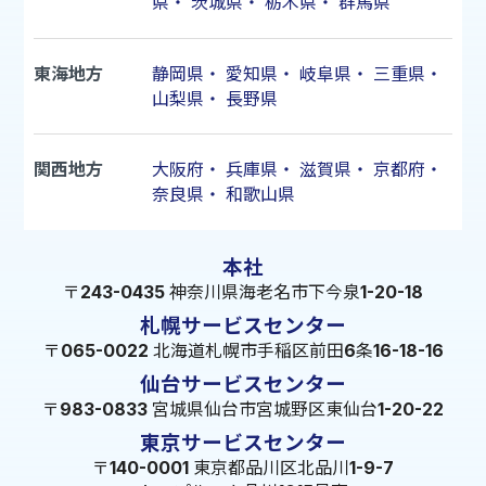
県
・
茨城県
・
栃木県
・
群馬県
東海地方
静岡県
・
愛知県
・
岐阜県
・
三重県
・
山梨県
・
長野県
関西地方
大阪府
・
兵庫県
・
滋賀県
・
京都府
・
奈良県
・
和歌山県
本社
〒243-0435 神奈川県海老名市下今泉1-20-18
札幌サービスセンター
〒065-0022 北海道札幌市手稲区前田6条16-18-16
仙台サービスセンター
〒983-0833 宮城県仙台市宮城野区東仙台1-20-22
東京サービスセンター
〒140-0001 東京都品川区北品川1-9-7