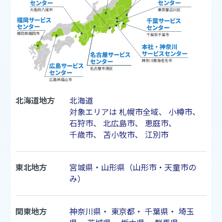
北海道地方
北海道
対象エリアは
札幌市
全域、
小樽市
、
石狩市
、
北広島市
、
恵庭市
、
千歳市
、
苫小牧市
、
江別市
東北地方
宮城県・山形県（山形市・天童市の
み）
関東地方
神奈川県
・
東京都
・
千葉県
・
埼玉