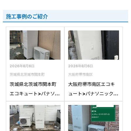
施工事例のご紹介
2026年8月6日
2026年8月6日
茨城県北茨城市関本町
大阪府堺市南区
茨城県北茨城市関本町
大阪府堺市南区エコキ
エコキュート>パナソニ
ュート>パナソニック交
ック交換工事施工事
換工事施工事例：パナ
例：コロナCTU-
ソニックHE-
37D1A10からパナソニ
46D1QRAPSからパナ
ックHE-S37LQSへの交
ソニックHE-D46FQS