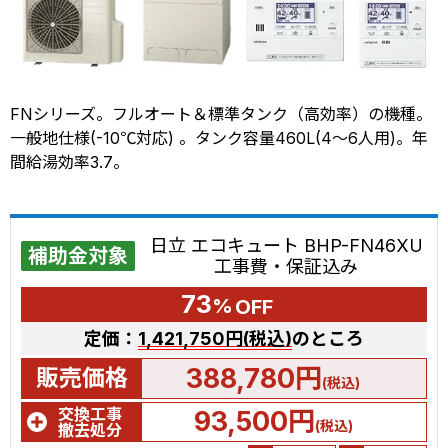
FNシリーズ。フルオート＆標準タンク（高効率）の機種。
一般地仕様(-10℃対応) 。タンク容量460L(4～6人用)。年
間給湯効率3.7。
日立 エコキュート BHP-FN46XU
補助金対象
工事費・保証込み
73
%
OFF
定価：
1,421,750円(税込)
のところ
388,780円
販売価格
(税込)
交換工事
93,500円
(税込)
撤去処分