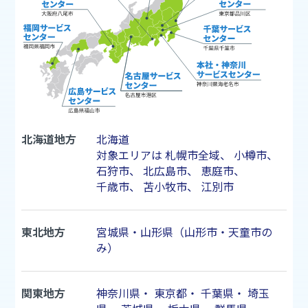
北海道地方
北海道
対象エリアは
札幌市
全域、
小樽市
、
石狩市
、
北広島市
、
恵庭市
、
千歳市
、
苫小牧市
、
江別市
東北地方
宮城県・山形県（山形市・天童市の
み）
関東地方
神奈川県
・
東京都
・
千葉県
・
埼玉