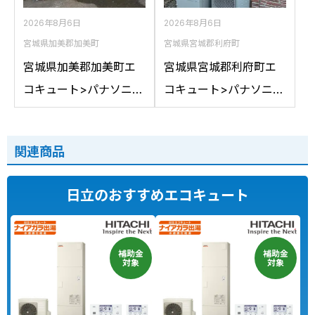
換
への交換
2026年8月6日
2026年8月6日
宮城県加美郡加美町
宮城県宮城郡利府町
宮城県加美郡加美町エ
宮城県宮城郡利府町エ
コキュート>パナソニッ
コキュート>パナソニッ
ク交換工事施工事例：
ク交換工事施工事例：
コロナCTU-461DA8K
パナソニックHE-
関連商品
からパナソニックHE-
37K3XPからパナソニッ
LS46LQSへの交換
クHE-S37LQSへの交換
日立のおすすめエコキュート
補助金
補助金
対象
対象