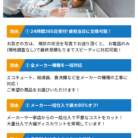
① 24時間365日受付! 最短当日に交換可能！
お急ぎの方は、 現状の状況を
写真でお送り頂く
と、 お電話のみ
(現地調査なし)で最終見積もりまでスピーディに対応可能！
② 全メーカー機種を一括対応
エコキュート、給湯器、食洗機など全メーカーの機種の工事に
対応！
ご希望の商品をお選びいただけます！
③ メーカー一括仕入で最大80%オフ!
メーカーや一家店からの一括仕入で不要なコストをカット！
大量仕入で大幅ディスカウントを実現しています！