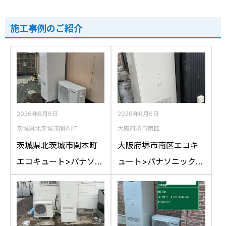
施工事例のご紹介
2026年8月6日
2026年8月6日
茨城県北茨城市関本町
大阪府堺市南区
茨城県北茨城市関本町
大阪府堺市南区エコキ
エコキュート>パナソニ
ュート>パナソニック交
ック交換工事施工事
換工事施工事例：パナ
例：コロナCTU-
ソニックHE-
37D1A10からパナソニ
46D1QRAPSからパナ
ックHE-S37LQSへの交
ソニックHE-D46FQS