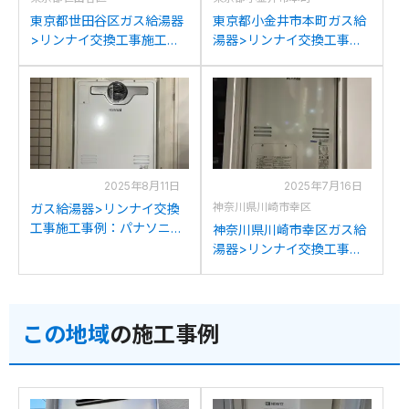
東京都世田谷区ガス給湯器
東京都小金井市本町ガス給
>リンナイ交換工事施工事
湯器>リンナイ交換工事施
例：リンナイRUFH-
工事例：東京ガスAT-
V2403AT2-3からリンナイ
4200ARSAW3Q-Cからリ
RUFH-A2400AT2-3(A)へ
ンナイRUFH-A2400AT2-
の交換
3(A)への交換
2025年8月11日
2025年7月16日
神奈川県川崎市幸区
ガス給湯器>リンナイ交換
工事施工事例：パナソニッ
神奈川県川崎市幸区ガス給
クAT-4200ARSAW3Q-56-
湯器>リンナイ交換工事施
CからリンナイRUFH-
工事例：パナソニックAT-
A2400AT2-3(A)への交換
4200ARSAW3Q-56Cから
リンナイRUFH-
この地域
の施工事例
A2400AT2-3(A)への交換