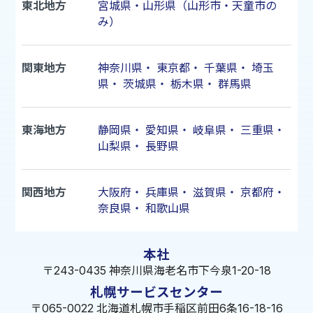
東北地方
宮城県・山形県（山形市・天童市の
み）
関東地方
神奈川県
・
東京都
・
千葉県
・
埼玉
県
・
茨城県
・
栃木県
・
群馬県
東海地方
静岡県
・
愛知県
・
岐阜県
・
三重県
・
山梨県
・
長野県
関西地方
大阪府
・
兵庫県
・
滋賀県
・
京都府
・
奈良県
・
和歌山県
本社
〒243-0435 神奈川県海老名市下今泉1-20-18
札幌サービスセンター
〒065-0022 北海道札幌市手稲区前田6条16-18-16