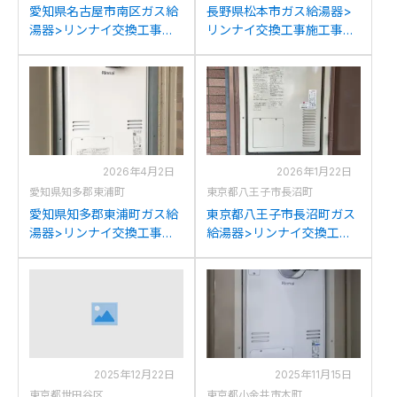
愛知県名古屋市南区ガス給
長野県松本市ガス給湯器>
湯器>リンナイ交換工事施
リンナイ交換工事施工事
工事例：リンナイRUFH-
例：リンナイRUFH-
2405AT2-3からリンナイ
2403AT2-3からリンナイ
RUFH-A2400AT2-3(A)へ
RUFH-A2400AT2-3(A)へ
の交換
の交換
2026年4月2日
2026年1月22日
愛知県知多郡東浦町
東京都八王子市長沼町
愛知県知多郡東浦町ガス給
東京都八王子市長沼町ガス
湯器>リンナイ交換工事施
給湯器>リンナイ交換工事
工事例：リンナイRUFH-
施工事例：パナソニック
2405AT2-3からリンナイ
AT-4203ARS4SW3QUから
RUFH-A2400AT2-3(A)へ
リンナイRUFH-
の交換
A2400AT2-3(A)への交換
2025年12月22日
2025年11月15日
東京都世田谷区
東京都小金井市本町