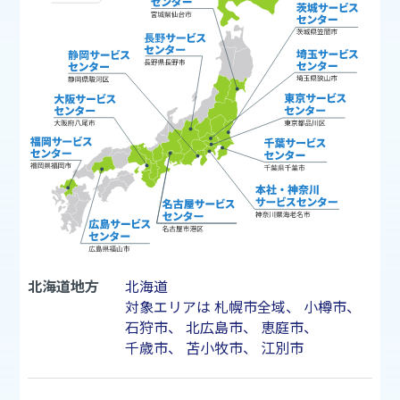
北海道地方
北海道
対象エリアは
札幌市
全域、
小樽市
、
石狩市
、
北広島市
、
恵庭市
、
千歳市
、
苫小牧市
、
江別市