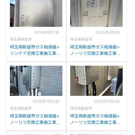
2026年1月17日
2026年1月9日
埼玉県新座市
埼玉県新座市
埼玉県新座市ガス給湯器>
埼玉県新座市ガス給湯器>
リンナイ交換工事施工事
ノーリツ交換工事施工事
例：リンナイRUF-
例：ノーリツGTH-
V2006SAWからリンナイ
C2439(S)AWX-Hからノー
RUF-E2007SAW(A)への交
リツGTH-C2460AW3H-H-
換
1BLへの交換
2025年11月14日
2025年10月4日
埼玉県新座市
埼玉県新座市
埼玉県新座市ガス給湯器>
埼玉県新座市ガス給湯器>
ノーリツ交換工事施工事
ノーリツ交換工事施工事
例：ノーリツGT-
例：ノーリツGT-
2427SAWXからノーリツ
C2452AWX-2からノーリツ