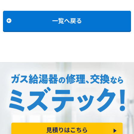
AT366RSAAW2Qからノー
E2008SAWからリンナイ
リツGTH-2454AW3HBLへ
RUF-K206SAW(A)への交
の交換
換
一覧へ戻る
見積りはこちら