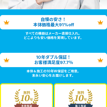
自慢の安さ！
本体価格最大91%off
すべての機器はメーカー直接仕入れ。
どこよりも安い価格を実現しています。
10年ダブル保証！
お客様満足度97.7％
本体＆施工の10年W保証をご用意。
末永い安心をお届けします。