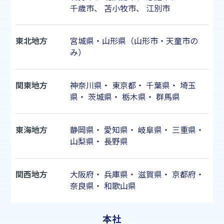
千歳市
、
苫小牧市
、
江別市
東北地方
宮城県・山形県（山形市・天童市の
み）
関東地方
神奈川県
・
東京都
・
千葉県
・
埼玉
県
・
茨城県
・
栃木県
・
群馬県
東海地方
静岡県
・
愛知県
・
岐阜県
・
三重県
・
山梨県
・
長野県
関西地方
大阪府
・
兵庫県
・
滋賀県
・
京都府
・
奈良県
・
和歌山県
本社