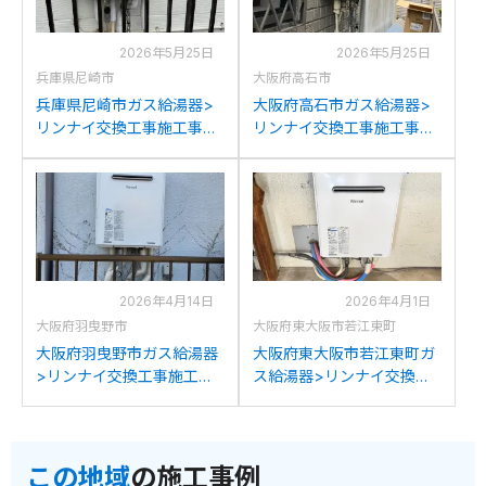
2026年5月25日
2026年5月25日
兵庫県尼崎市
大阪府高石市
兵庫県尼崎市ガス給湯器>
大阪府高石市ガス給湯器>
リンナイ交換工事施工事
リンナイ交換工事施工事
例：リンナイRUF-
例：ノーリツGT-C24T2か
V2401SAWからリンナイ
らリンナイRUF-
RUF-205SAW(B)への交換
205SAW(B)への交換
2026年4月14日
2026年4月1日
大阪府羽曳野市
大阪府東大阪市若江東町
大阪府羽曳野市ガス給湯器
大阪府東大阪市若江東町ガ
>リンナイ交換工事施工事
ス給湯器>リンナイ交換工
例：パーパスGX-2000AW-
事施工事例：パーパスGX-
1からリンナイRUF-
2000AWからリンナイRUF-
205SAW(B)への交換
205SAW(B)への交換
この地域
の施工事例