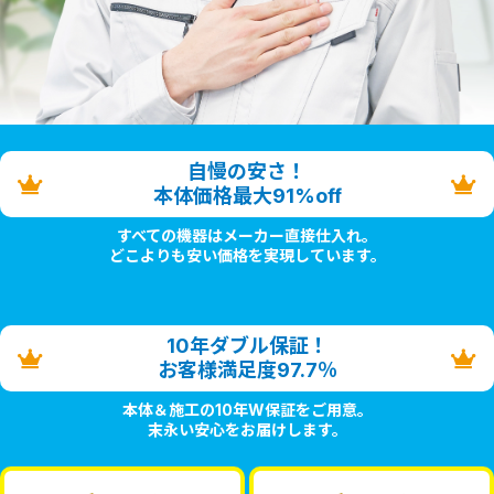
自慢の安さ！
本体価格最大91%off
すべての機器はメーカー直接仕入れ。
どこよりも安い価格を実現しています。
10年ダブル保証！
お客様満足度97.7％
本体＆施工の10年W保証をご用意。
末永い安心をお届けします。