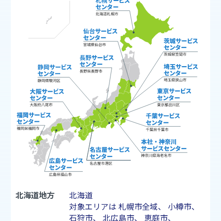
北海道地方
北海道
対象エリアは
札幌市
全域、
小樽市
、
石狩市
、
北広島市
、
恵庭市
、