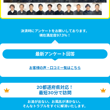
決済時にアンケートをお願いしております。
現在満足度97.3％！
最新アンケート回答
お客様の声・口コミ一覧はこちら
20都道府県対応！
最短30分で訪問
お湯が出ない。お風呂が沸かない。
そんなトラブルをすぐに解消いたします。