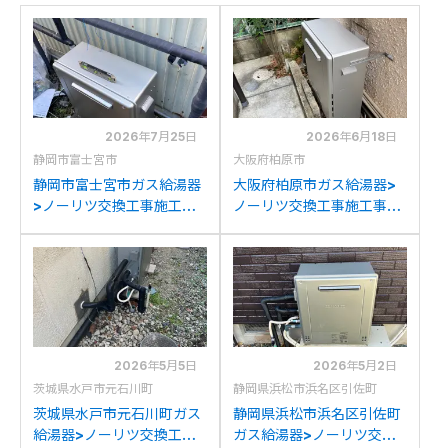
2026年7月25日
2026年6月18日
静岡市富士宮市
大阪府柏原市
静岡市富士宮市ガス給湯器
大阪府柏原市ガス給湯器>
>ノーリツ交換工事施工事
ノーリツ交換工事施工事
例：パーパスGN-204AR1
例：ノーリツGT-
からノーリツGT-
C2032SARXからノーリツ
C2072SAR BLへの交換
GT-C2072SAR BLへの交
換
2026年5月5日
2026年5月2日
茨城県水戸市元石川町
静岡県浜松市浜名区引佐町
茨城県水戸市元石川町ガス
静岡県浜松市浜名区引佐町
給湯器>ノーリツ交換工事
ガス給湯器>ノーリツ交換