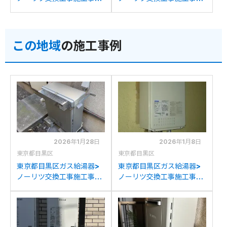
例：リンナイRUF-
例：リンナイRFS-
V2000SAGからノーリツ
V1611SAからノーリツGT-
GT-C2072SAR BLへの交
C2072SAR BLへの交換
この地域
の施工事例
換
2026年1月28日
2026年1月8日
東京都目黒区
東京都目黒区
東京都目黒区ガス給湯器>
東京都目黒区ガス給湯器>
ノーリツ交換工事施工事
ノーリツ交換工事施工事
例：ノーリツGRQ-
例：ノーリツGQ-3211WS
2028AW-1からノーリツ
からノーリツGQ-
GT-C2072AR BLへの交換
2439WS-1への交換