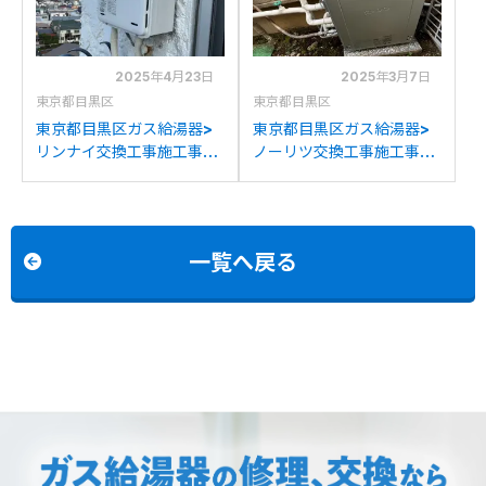
2025年4月23日
2025年3月7日
東京都目黒区
東京都目黒区
東京都目黒区ガス給湯器>
東京都目黒区ガス給湯器>
リンナイ交換工事施工事
ノーリツ交換工事施工事
例：東京ガスKG-
例：ノーリツGT-
A520RFWAからリンナイ
C1642ARX-MBからノー
RUX-A2016W-Eへの交換
リツGT-C2072AR BLへの
交換
一覧へ戻る