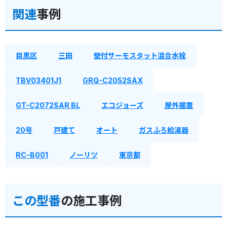
関連
事例
目黒区
三田
壁付サーモスタット混合水栓
TBV03401J1
GRQ-C2052SAX
GT-C2072SAR BL
エコジョーズ
屋外据置
20号
戸建て
オート
ガスふろ給湯器
RC-B001
ノーリツ
東京都
この型番
の施工事例