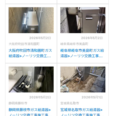
施工事例：リンナイRUF-
工事施工事例：ノーリツ
E2003SAGからノーリツ
GT-C2042SARX-MBか
GT-C2072SAR BLへの交
らノーリツGT-
換
C2072SAR BLへの交換
2026年5月2日
2026年5月2日
大阪府吹田市清和園町
岐阜県岐阜市美島町
大阪府吹田市清和園町ガス
岐阜県岐阜市美島町ガス給
給湯器>ノーリツ交換工事
湯器>ノーリツ交換工事施
施工事例：リンナイRUF-
工事例：ノーリツGRQ-
V2002AGからノーリツ
C2032SAXからノーリツ
GT-C2072SAR BLへの交
GT-C2072SAR BLへの交
換
換
2026年5月2日
2026年5月1日
静岡県藤枝市
宮城県名取市
静岡県藤枝市ガス給湯器>
宮城県名取市ガス給湯器>
ノーリツ交換工事施工事
ノーリツ交換工事施工事