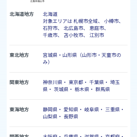
北海道地方
北海道
対象エリアは
札幌市
全域、
小樽市
、
石狩市
、
北広島市
、
恵庭市
、
千歳市
、
苫小牧市
、
江別市
東北地方
宮城県・山形県（山形市・天童市の
み）
関東地方
神奈川県
・
東京都
・
千葉県
・
埼玉
県
・
茨城県
・
栃木県
・
群馬県
東海地方
静岡県
・
愛知県
・
岐阜県
・
三重県
・
山梨県
・
長野県
関西地方
大阪府
・
兵庫県
・
滋賀県
・
京都府
・