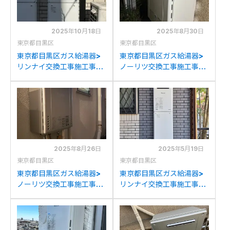
2025年10月18日
2025年8月30日
東京都目黒区
東京都目黒区
東京都目黒区ガス給湯器>
東京都目黒区ガス給湯器>
リンナイ交換工事施工事
ノーリツ交換工事施工事
例：リンナイRUX-
例：トトRGE20KS2SNか
V2016WGYからリンナイ
らノーリツGT-2070SAW
RUX-A2016W(A)への交
BLへの交換
換
2025年8月26日
2025年5月19日
東京都目黒区
東京都目黒区
東京都目黒区ガス給湯器>
東京都目黒区ガス給湯器>
ノーリツ交換工事施工事
リンナイ交換工事施工事
例：ノーリツGT-
例：リンナイPRUX-
2028(S)AWXからノーリ
V2016WGYからリンナイ
ツGT-C2072SAW BLへの
RUX-A2016W(A)への交
交換
換