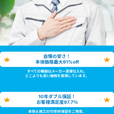
自慢の安さ！
本体価格最大91%off
すべての機器はメーカー直接仕入れ。
どこよりも安い価格を実現しています。
10年ダブル保証！
お客様満足度97.7％
本体＆施工の10年W保証をご用意。