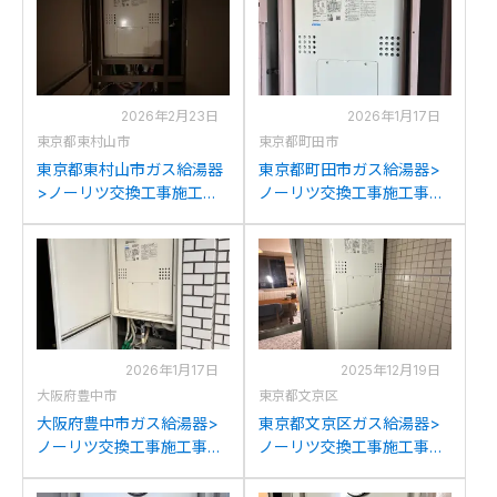
2026年2月23日
2026年1月17日
東京都東村山市
東京都町田市
東京都東村山市ガス給湯器
東京都町田市ガス給湯器>
>ノーリツ交換工事施工事
ノーリツ交換工事施工事
例：ノーリツGTH-
例：ノーリツGTH-
2434AWX-Tからノーリツ
2401AWXH-Tからノーリツ
GTH-2454AW3H-T BLへの
GTH-2454AW3H-T BLへの
交換
交換
2026年1月17日
2025年12月19日
大阪府豊中市
東京都文京区
大阪府豊中市ガス給湯器>
東京都文京区ガス給湯器>
ノーリツ交換工事施工事
ノーリツ交換工事施工事
例：ノーリツGTH-
例：パナソニックAT-
2413AWXH-Tからノーリツ
4299ARSAW3Q-Cからノ