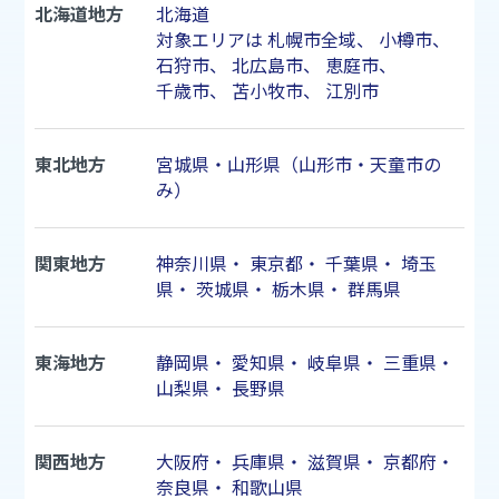
北海道地方
北海道
対象エリアは
札幌市
全域、
小樽市
、
石狩市
、
北広島市
、
恵庭市
、
千歳市
、
苫小牧市
、
江別市
東北地方
宮城県・山形県（山形市・天童市の
み）
関東地方
神奈川県
・
東京都
・
千葉県
・
埼玉
県
・
茨城県
・
栃木県
・
群馬県
東海地方
静岡県
・
愛知県
・
岐阜県
・
三重県
・
山梨県
・
長野県
関西地方
大阪府
・
兵庫県
・
滋賀県
・
京都府
・
奈良県
・
和歌山県