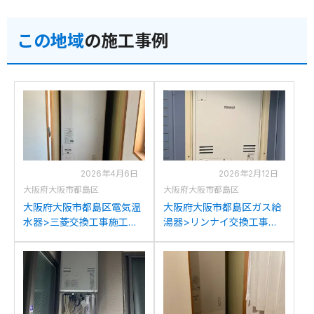
4222ARS4AW6Qからノー
2417AWX6H-Tからノーリ
リツGTH-2454AW3H-T BL
ツGTH-2454AW3H-T BLへ
この地域
の施工事例
への交換
の交換
2026年4月6日
2026年2月12日
大阪府大阪市都島区
大阪府大阪市都島区
大阪府大阪市都島区電気温
大阪府大阪市都島区ガス給
水器>三菱交換工事施工事
湯器>リンナイ交換工事施
例：三菱SRT-3768CFUD
工事例：リンナイRUFH-
から三菱SRT-J37CD5への
V2400SAB2-6からリンナ
交換
イRUFH-A2400AB2-6(A)
への交換