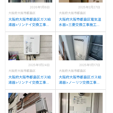
2026年1月6日
2025年2月27日
大阪府大阪市都島区
大阪府大阪市都島区
大阪府大阪市都島区ガス給
大阪府大阪市都島区電気温
湯器>リンナイ交換工事施
水器>三菱交換工事施工事
工事例：大阪ガス135-
例：三菱SRT-3768CFUD
R070からリンナイRUFH-
から三菱SRT-J37CD5への
A2400SAW2-6(A)への交換
交換
2025年1月24日
2025年1月17日
大阪府大阪市都島区
大阪府大阪市都島区
大阪府大阪市都島区ガス給
大阪府大阪市都島区ガス給
湯器>リンナイ交換工事施
湯器>ノーリツ交換工事施
工事例：ノーリツGT-
工事例：ノーリツGT-
1627AWX-Tからリンナイ
2027SAWXからノーリツ
RUJ-A2010W(A)への交換
GT-C2072SAW BLへの交
換