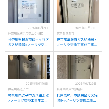
GTH-2454AW3H-T BLへの
ーリツGTH-2454AW3H-T
交換
BLへの交換
2025年11月7日
2025年10月31日
神奈川県横浜市保土ケ谷区
東京都清瀬市
神奈川県横浜市保土ケ谷区
東京都清瀬市ガス給湯器>
ガス給湯器>ノーリツ交換
ノーリツ交換工事施工事
工事施工事例：ノーリツ
例：ノーリツGTH-AWXH-
GTH-2417AWX3H-Tからノ
TからノーリツGTH-
ーリツGTH-2454AW3H-T
2454AW3H-T BLへの交換
BLへの交換
2025年10月10日
2025年9月29日
神奈川県逗子市
兵庫県神戸市須磨区
神奈川県逗子市ガス給湯器
兵庫県神戸市須磨区ガス給
>ノーリツ交換工事施工事
湯器>ノーリツ交換工事施
例：ノーリツFT-
工事例：ノーリツGTH-