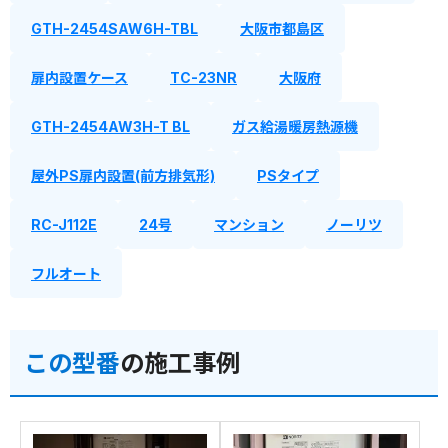
GTH-2454SAW6H-TBL
大阪市都島区
扉内設置ケース
TC-23NR
大阪府
GTH-2454AW3H-T BL
ガス給湯暖房熱源機
屋外PS扉内設置(前方排気形)
PSタイプ
RC-J112E
24号
マンション
ノーリツ
フルオート
この型番
の施工事例