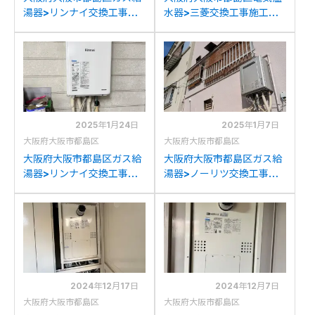
湯器>リンナイ交換工事施
水器>三菱交換工事施工事
工事例：大阪ガス135-
例：三菱SRT-3768CFUD
R070からリンナイRUFH-
から三菱SRT-J37CD5へ
A2400SAW2-6(A)への交
の交換
換
2025年1月24日
2025年1月7日
大阪府大阪市都島区
大阪府大阪市都島区
大阪府大阪市都島区ガス給
大阪府大阪市都島区ガス給
湯器>リンナイ交換工事施
湯器>ノーリツ交換工事施
工事例：ノーリツGT-
工事例：ノーリツGT-
1627AWX-Tからリンナイ
C2452(S)AWXからノーリ
RUJ-A2010W(A)への交換
ツGT-C2472SAW BLへの
交換
2024年12月17日
2024年12月7日
大阪府大阪市都島区
大阪府大阪市都島区