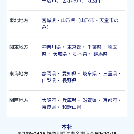
千歳市
、
苫小牧市
、
江別市
東北地方
宮城県・山形県（山形市・天童市の
み）
関東地方
神奈川県
・
東京都
・
千葉県
・
埼玉
県
・
茨城県
・
栃木県
・
群馬県
東海地方
静岡県
・
愛知県
・
岐阜県
・
三重県
・
山梨県
・
長野県
関西地方
大阪府
・
兵庫県
・
滋賀県
・
京都府
・
奈良県
・
和歌山県
本社
〒243-0435 神奈川県海老名市下今泉1-20-18