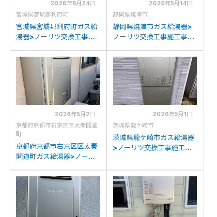
2026年6月24日
2026年5月14日
宮城県宮城郡利府町
静岡県焼津市
宮城県宮城郡利府町ガス給
静岡県焼津市ガス給湯器>
湯器>ノーリツ交換工事施
ノーリツ交換工事施工事
工事例：ノーリツGT-
例：リンナイRUF-
C2042SAWX-MBからノ
A2003SAW(A)からノー
ーリツGT-C2072SAW BL
リツGT-C2072SAW BLへ
への交換
の交換
2026年5月2日
2026年5月1日
京都府京都市右京区区太秦開道
茨城県龍ケ崎市
町
茨城県龍ケ崎市ガス給湯器
京都府京都市右京区区太秦
>ノーリツ交換工事施工事
開道町ガス給湯器>ノーリ
例：ノーリツGT-
ツ交換工事施工事例：ノー
C2052SAWX-2からノー
リツGT-2428SAWXから
リツGT-C2072SAW BLへ
ノーリツGT-C2072SAW
の交換
BLへの交換