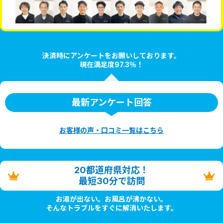
決済時にアンケートをお願いしております。
現在満足度97.3％！
最新アンケート回答
お客様の声・口コミ一覧はこちら
20都道府県対応！
最短30分で訪問
お湯が出ない。お風呂が沸かない。
そんなトラブルをすぐに解消いたします。