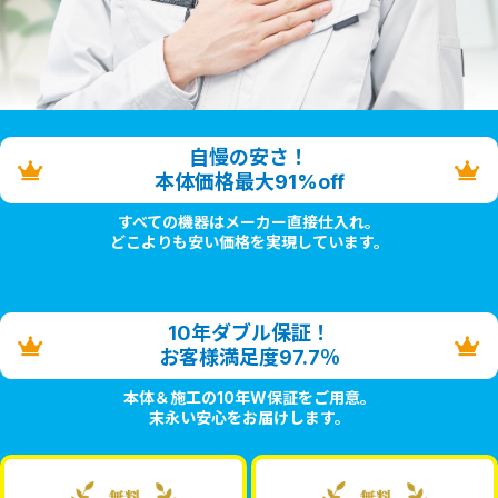
自慢の安さ！
本体価格最大91%off
すべての機器はメーカー直接仕入れ。
どこよりも安い価格を実現しています。
10年ダブル保証！
お客様満足度97.7％
本体＆施工の10年W保証をご用意。
末永い安心をお届けします。