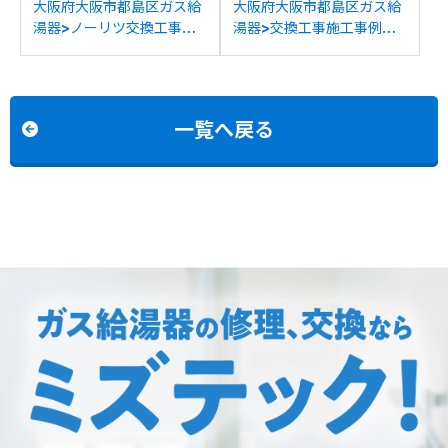
大阪府大阪市都島区ガス給
大阪府大阪市都島区ガス給
湯器>ノーリツ交換工事施
湯器>交換工事施工事例：
工事例：ノーリツGTH-
ノーリツGTH-
2454SAW6H-TBLからノ
2413AWXD-Tからノーリ
ーリツGTH-2454AW3H-
ツGTH-2454AWD-T BL
T BLへの交換
への交換
一覧へ戻る