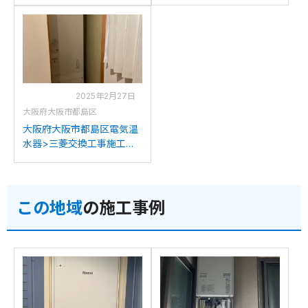
例：パナソニックGH-
例：三菱SRT-3768CFUD
37G4SUBMから三菱SRT-
から三菱SRT-J37CD5への
J37CD5への交換
交換
2025年2月27日
大阪府大阪市都島区
大阪府大阪市都島区電気温
水器>三菱交換工事施工事
例：三菱SRT-3768CFUD
から三菱SRT-J37CD5への
交換
この地域
の施工事例