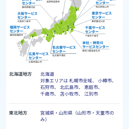
北海道地方
北海道
対象エリアは
札幌市
全域、
小樽市
、
石狩市
、
北広島市
、
恵庭市
、
千歳市
、
苫小牧市
、
江別市
東北地方
宮城県・山形県（山形市・天童市の
み）