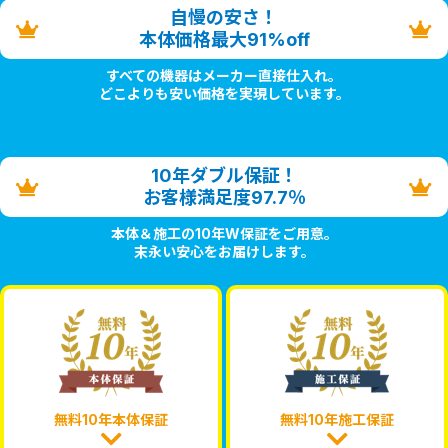
自慢の安さ！
本体価格最大91%off
すべての機器はメーカー直接仕入れ。
どこよりも安い価格を実現しています。
10年ダブル保証！
お客様満足度97.7％
本体＆施工の10年W保証をご用意。
末永い安心をお届けします。
無料10年本体保証
無料10年施工保証