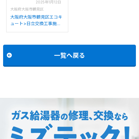
2025年1月12日
大阪府大阪市鶴見区
大阪府大阪市鶴見区エコキ
ュート>日立交換工事施工
事例：東芝HPL-
2TFB463RAUから日立
BHP-FG37WUへの交換
一覧へ戻る