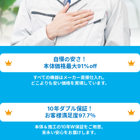
自慢の安さ！
本体価格最大91%off
すべての機器はメーカー直接仕入れ。
どこよりも安い価格を実現しています。
10年ダブル保証！
お客様満足度97.7％
本体＆施工の10年W保証をご用意。
末永い安心をお届けします。