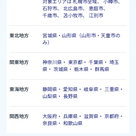
対象エリアは
札幌市
全域、
小樽市
、
石狩市
、
北広島市
、
恵庭市
、
千歳市
、
苫小牧市
、
江別市
東北地方
宮城県・山形県（山形市・天童市の
み）
関東地方
神奈川県
・
東京都
・
千葉県
・
埼玉
県
・
茨城県
・
栃木県
・
群馬県
東海地方
静岡県
・
愛知県
・
岐阜県
・
三重県
・
山梨県
・
長野県
関西地方
大阪府
・
兵庫県
・
滋賀県
・
京都府
・
奈良県
・
和歌山県