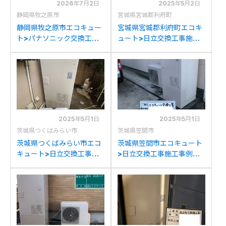
2026年7月2日
2025年5月2日
静岡県牧之原市
宮城県宮城郡利府町
静岡県牧之原市エコキュー
宮城県宮城郡利府町エコキ
ト>パナソニック交換工事
ュート>日立交換工事施工
施工事例：パナソニック
事例：日立BHP-F37JDK
BHP-FG37WUからパナソ
から日立BHP-FG37WUへ
ニックHE-S46LQSへの交
の交換
換
2025年5月1日
2025年5月1日
茨城県つくばみらい市
茨城県笠間市
茨城県つくばみらい市エコ
茨城県笠間市エコキュート
キュート>日立交換工事施
>日立交換工事施工事例：
工事例：ヒタチBHP-
ナショナルHE-K37AQから
TAG37Wから日立BHP-
日立BHP-FG37WUへの交
FG37WUへの交換
換