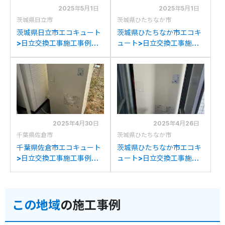
2025年5月1日
2025年5月1日
茨城県日立市
茨城県ひたちなか市
茨城県日立市エコキュート
茨城県ひたちなか市エコキ
>日立交換工事施工事例：
ュート>日立交換工事施工
長府製作所EHP-
事例：ヒタチBHP-
3747GPXHから日立BHP-
TAG37Wから日立BHP-
FG37WUへの交換
FG37WUへの交換
2025年4月30日
2025年4月26日
千葉県佐倉市
茨城県ひたちなか市
千葉県佐倉市エコキュート
茨城県ひたちなか市エコキ
>日立交換工事施工事例：
ュート>日立交換工事施工
三菱SRT-HPT37W5から
事例：日立BHP-TA370か
日立BHP-FG37WUへの交
ら日立BHP-FG37WUへの
換
交換
この地域
の施工事例