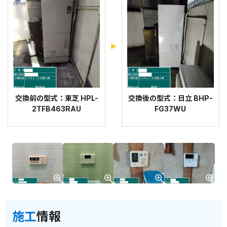
交換前の型式：東芝 HPL-
交換後の型式：日立 BHP-
2TFB463RAU
FG37WU
施工
情報