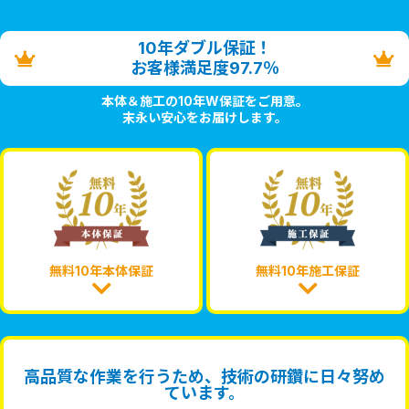
10年ダブル保証！
お客様満足度97.7％
本体＆施工の10年W保証をご用意。
末永い安心をお届けします。
無料10年本体保証
無料10年施工保証
高品質な作業を行うため、技術の研鑽に日々努め
ています。