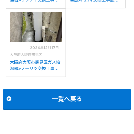
工事例：リンナイRUFH-
事例：リンナイRUF-
V2403SAT2-6からリンナ
V2005SAW(AW)からパロ
イRUFH-A2400SAT2-
マFH-E2021SAWLへの交
6(A)への交換
換
2024年12月17日
大阪府大阪市鶴見区
大阪府大阪市鶴見区ガス給
湯器>ノーリツ交換工事施
工事例：ノーリツGTH-
2445SAWXからノーリツ
GTH-2045SAWX-1BLへ
の交換
一覧へ戻る