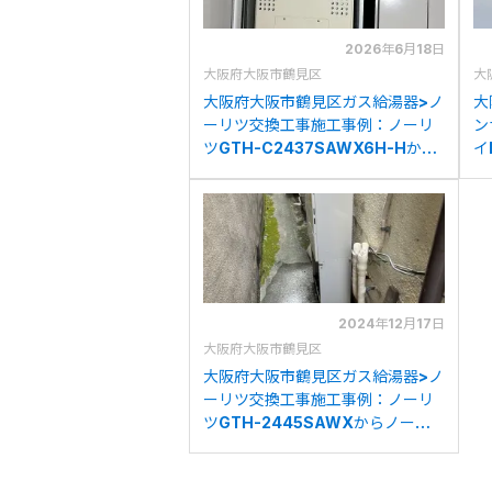
2026年6月18日
大阪府大阪市鶴見区
大
大阪府大阪市鶴見区ガス給湯器>ノ
大
ーリツ交換工事施工事例：ノーリ
ン
ツGTH-C2437SAWX6H-Hから
イ
ノーリツGTH-CP2461SAW3H-
ナ
H-1BLへの交換
の
2024年12月17日
大阪府大阪市鶴見区
大阪府大阪市鶴見区ガス給湯器>ノ
ーリツ交換工事施工事例：ノーリ
ツGTH-2445SAWXからノーリ
ツGTH-2045SAWX-1BLへの交
換