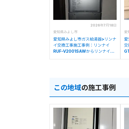
2026年7月18日
愛知県みよし市
愛
愛知県みよし市ガス給湯器>リンナ
愛
イ交換工事施工事例：リンナイ
交
RUF-V2001SAWからリンナイ
G
RUF-K2406SAW(A)への交換
R
この地域
の施工事例