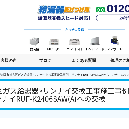
キッチン設備
食洗機
IHヒーター
ガスコンロ
レンジフード
ディスポーザー
お客様の声
ブログ
よくある質問
修理のご
大阪市鶴見区ガス給湯器>リンナイ交換工事施工事例：リンナイRUF-A2400SAWからリンナイRUF-K24
ガス給湯器>リンナイ交換工事施工事例：
ナイRUF-K2406SAW(A)への交換