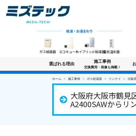
給湯・お湯まわり
ガス給湯器
エコキュート
ハイブリッド給湯器
電気温水器
施工事例
選ばれる理由
交換費用・画像も掲載！
ホーム
施工事例
ガス給湯器
リンナイ
大阪府
大阪府大阪市鶴見区
A2400SAWからリン