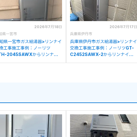
2026年7月18日
2026年7月17
知県一宮市
兵庫県伊丹市
知県一宮市ガス給湯器>リンナイ
兵庫県伊丹市ガス給湯器>リンナイ
換工事施工事例：ノーリツ
交換工事施工事例：ノーリツGT-
TH-2045SAWXからリンナイ
C2452SAWX-2からリンナイ
UF-K2406SAW(A)への交換
RUF-K2406SAW(A)への交換