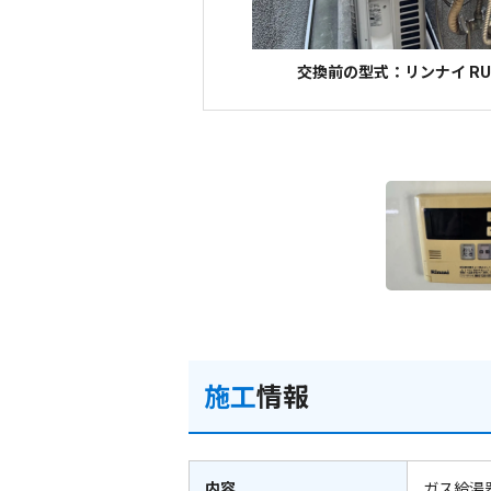
交換前の型式：リンナイ RUF
施工
情報
内容
ガス給湯