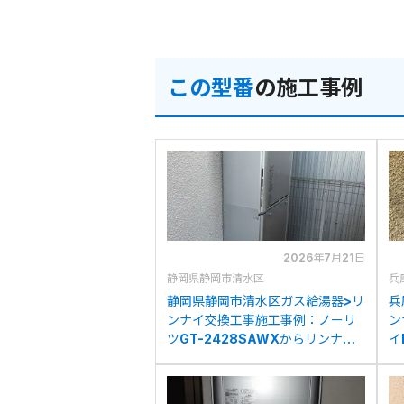
この型番
の施工事例
2026年7月21日
静岡県静岡市清水区
兵
静岡県静岡市清水区ガス給湯器>リ
兵
ンナイ交換工事施工事例：ノーリ
ン
ツGT-2428SAWXからリンナイ
イ
RUF-K2406SAW(A)への交換
R