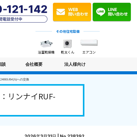
その他住宅設備
浴室乾燥機
乾太くん
エアコン
相談
会社概要
法人様向け
06SAW(A)への交換
リンナイRUF-
2026年3月31日 | No.238392