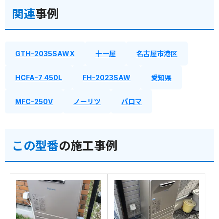
関連
事例
GTH-2035SAWX
十一屋
名古屋市港区
HCFA-7 450L
FH-2023SAW
愛知県
MFC-250V
ノーリツ
パロマ
この型番
の施工事例