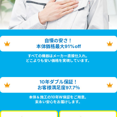
自慢の安さ！
本体価格最大91%off
すべての機器はメーカー直接仕入れ。
どこよりも安い価格を実現しています。
10年ダブル保証！
お客様満足度97.7％
本体＆施工の10年W保証をご用意。
末永い安心をお届けします。