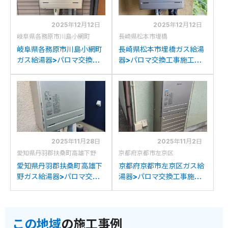
2025年12月12日
2025年12月12日
岐阜県各務原市川島小網町
長崎県松本市埋橋
岐阜県各務原市川島小網町
長崎県松本市埋橋ガス給湯
ガス給湯器>パロマ交換工
器>パロマ交換工事施工事
事施工事例：リンナイ
例：リンナイRUF-
RUF-2008SAWからパロ
2008SAWXからパロマ
マFH-2023SAWへの交換
FH-2023SAWへの交換
2025年11月28日
2025年11月2日
愛知県丹羽郡扶桑町高雄下野
京都府京都市左京区
愛知県丹羽郡扶桑町高雄下
京都府京都市左京区ガス給
野ガス給湯器>パロマ交換
湯器>パロマ交換工事施工
工事施工事例：リンナイ
事例：ノーリツGTH-
GFK-201PKXからパロマ
2444AWXDからパロマ
FH-2023SAWへの交換
FH-2023SAWへの交換
この地域
の施工事例