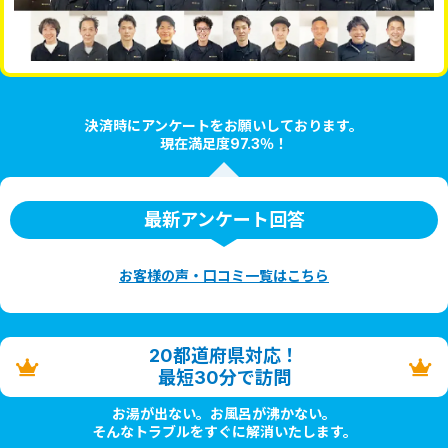
決済時にアンケートをお願いしております。
現在満足度97.3％！
最新アンケート回答
お客様の声・口コミ一覧はこちら
20都道府県対応！
最短30分で訪問
お湯が出ない。お風呂が沸かない。
そんなトラブルをすぐに解消いたします。