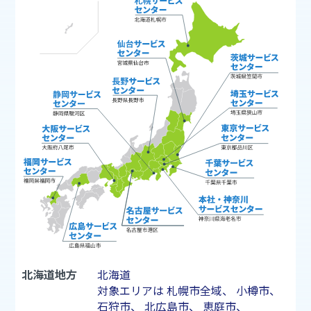
北海道地方
北海道
対象エリアは
札幌市
全域、
小樽市
、
石狩市
、
北広島市
、
恵庭市
、