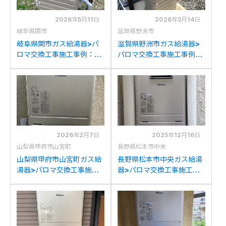
2026年5月11日
2026年3月14日
岐阜県関市
滋賀県野洲市
岐阜県関市ガス給湯器>パ
滋賀県野洲市ガス給湯器>
ロマ交換工事施工事例：リ
パロマ交換工事施工事例：
ンナイRUF-A2400SAW
ノーリツGTH-
からパロマFH-2023SAW
2413AWXDからパロマ
への交換
FH-2023SAWへの交換
2026年2月7日
2025年12月16日
山梨県甲府市山宮町
長野県松本市中央
山梨県甲府市山宮町ガス給
長野県松本市中央ガス給湯
湯器>パロマ交換工事施工
器>パロマ交換工事施工事
事例：リンナイRVD-
例：パロマFH-
2401SAWからパロマFH-
E204AWDLからパロマ
2023SAWへの交換
FH-2023SAWへの交換