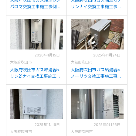
大阪府吹田市ガス給湯器>
大阪府吹田市ガス給湯器>
パロマ交換工事施工事例：
リンナイ交換工事施工事
ノーリツGTH-2417SAWXD
例：ノーリツGT-
からパロマFH-2423SAW-1
1614SAWSからリンナイ
への交換
RUF-A1605SAW(C)への交
換
2026年1月15日
2025年11月24日
大阪府吹田市
大阪府吹田市
大阪府吹田市ガス給湯器>
大阪府吹田市ガス給湯器>
リン21ナイ交換工事施工事
ノーリツ交換工事施工事
例：リンナイRUF-
例：ノーリツGT-
VS2000AT-VCからリンナ
2050SARXからノーリツ
イRUF-SA2005AT-L(A)へ
GT-C2072SAR BLへの交換
の交換
2025年11月6日
2025年9月26日
大阪府吹田市
大阪府吹田市