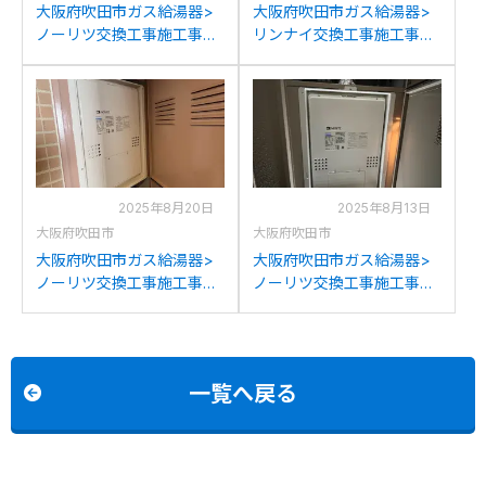
大阪府吹田市ガス給湯器>
大阪府吹田市ガス給湯器>
ノーリツ交換工事施工事
リンナイ交換工事施工事
例：ノーリツGT-
例：リンナイRUFH-
2428SAWXからノーリツ
V2403SAW2-6(B)からリン
GT-2470SAW BLへの交換
ナイRUFH-E2408SAW2-
3(A)への交換
2025年8月20日
2025年8月13日
大阪府吹田市
大阪府吹田市
大阪府吹田市ガス給湯器>
大阪府吹田市ガス給湯器>
ノーリツ交換工事施工事
ノーリツ交換工事施工事
例：ノーリツGTH-
例：ノーリツGTH-
2417AWD-Hからノーリツ
CP2448SAW6Hからノーリ
GTH-2454AWD-HBLへの
ツGTH-CP2461SAW3H-H-
交換
1BLへの交換
一覧へ戻る