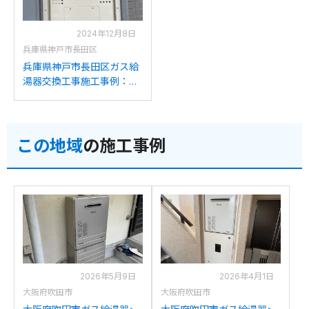
2024年12月8日
兵庫県神戸市長田区
兵庫県神戸市長田区ガス給
湯器交換工事施工事例：ハ
ーマンYG2432RTからノー
リツGQH-2456AWD-T-DX
BLへの交換
この地域
の施工事例
2026年5月9日
2026年4月1日
大阪府吹田市
大阪府吹田市