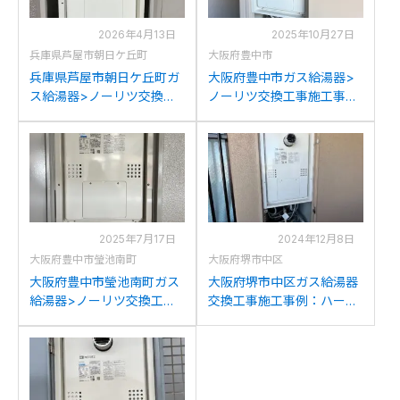
2026年4月13日
2025年10月27日
兵庫県芦屋市朝日ケ丘町
大阪府豊中市
兵庫県芦屋市朝日ケ丘町ガ
大阪府豊中市ガス給湯器>
ス給湯器>ノーリツ交換工
ノーリツ交換工事施工事
事施工事例：ノーリツ
例：ハーマンYG2401RGか
YG2401RGからノーリツ
らノーリツGQH-
GQH-2456AWD-T-DX BL
2456AWD-T-DX BLへの交
への交換
換
2025年7月17日
2024年12月8日
大阪府豊中市瑩池南町
大阪府堺市中区
大阪府豊中市瑩池南町ガス
大阪府堺市中区ガス給湯器
給湯器>ノーリツ交換工事
交換工事施工事例：ハーマ
施工事例：ハーマン
ンYG243RTからノーリツ
YG2401RGからノーリツ
GQH-2456AWD-T-DX BL
GQH-2456AWD-T-DX BL
への交換
への交換