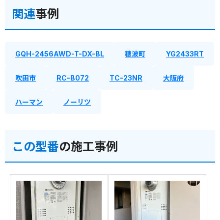
関連
事例
GQH-2456AWD-T-DX-BL
穂波町
YG2433RT
吹田市
RC-B072
TC-23NR
大阪府
ハーマン
ノーリツ
この型番
の施工事例