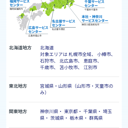
北海道地方
北海道
対象エリアは
札幌市
全域、
小樽市
、
石狩市
、
北広島市
、
恵庭市
、
千歳市
、
苫小牧市
、
江別市
東北地方
宮城県・山形県（山形市・天童市の
み）
関東地方
神奈川県
・
東京都
・
千葉県
・
埼玉
県
・
茨城県
・
栃木県
・
群馬県