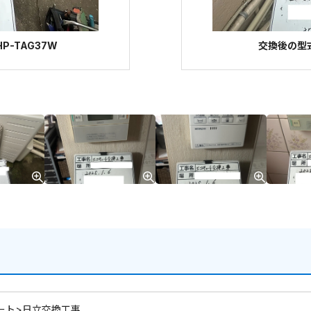
P-TAG37W
交換後の型式
ート>日立交換工事