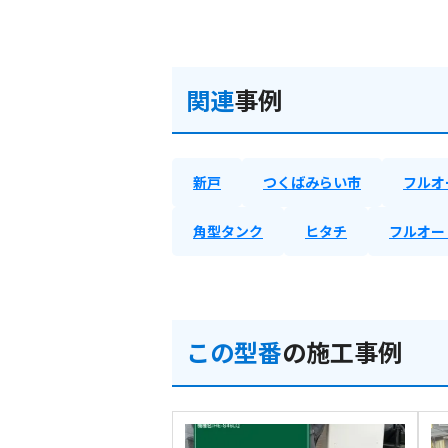
関連
事例
新戸
つくばみらい市
フルオ
角型タンク
ヒタチ
フルオー
この型番
の施工事例