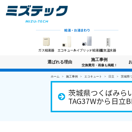
給湯・お湯まわり
ガス給湯器
エコキュート
ハイブリッド給湯器
電気温水器
施工事例
選ばれる理由
交換費用・画像も掲載！
ホーム
施工事例
エコキュート
日立
茨城県つ
茨城県つくばみらい
TAG37Wから日立B