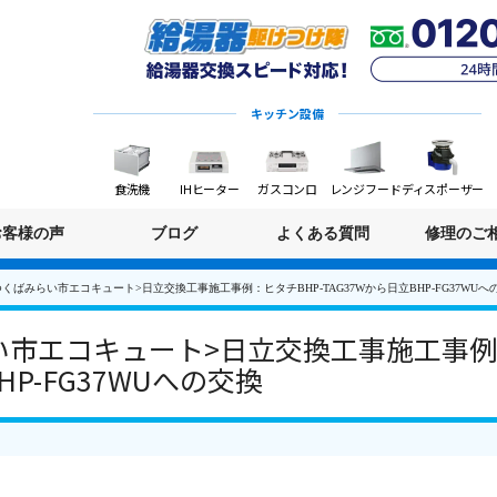
キッチン設備
食洗機
IHヒーター
ガスコンロ
レンジフード
ディスポーザー
お客様の声
ブログ
よくある質問
修理のご
くばみらい市エコキュート>日立交換工事施工事例：ヒタチBHP-TAG37Wから日立BHP-FG37WUへ
市エコキュート>日立交換工事施工事例：
HP-FG37WUへの交換