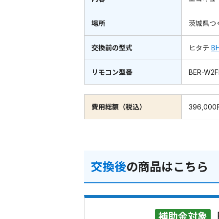
場所
茨城県つ
交換前の型式
ヒタチ
B
リモコン型番
BER-W2F
費用総額（税込）
396,00
交換後
の商品はこちら
補助金対象