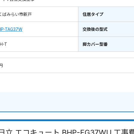
くばみらい市新戸
住居タイプ
HP-TAG37W
交換後の型式
H-T
脚カバー型番
0円
日立 エコキュート BHP-FG37WU 工