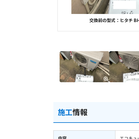
交換前の型式：ヒタチ BH
施工
情報
内容
エコキュ