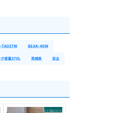
-TAG37W
BEAK-46W
ク容量370L
茨城県
日立