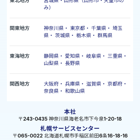
東北地方
宮城県・山形県（山形市・天童市の
み）
関東地方
神奈川県
・
東京都
・
千葉県
・
埼玉
県
・
茨城県
・
栃木県
・
群馬県
東海地方
静岡県
・
愛知県
・
岐阜県
・
三重県
・
山梨県
・
長野県
関西地方
大阪府
・
兵庫県
・
滋賀県
・
京都府
・
奈良県
・
和歌山県
本社
〒243-0435 神奈川県海老名市下今泉1-20-18
札幌サービスセンター
〒065-0022 北海道札幌市手稲区前田6条16-18-16