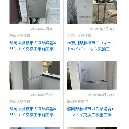
2026年7月18日
2026年7月6日
静岡県藤枝市
神奈川県藤枝市
静岡県藤枝市ガス給湯器>
神奈川県藤枝市エコキュー
リンナイ交換工事施工事
ト>パナソニック交換工事
例：リンナイRUX-
施工事例：コロナCTU-
E2400Wからリンナイ
H3716Aからパナソニック
RUX-E2406W(A)への交
HE-S37LQSへの交換
換
2026年5月23日
2026年5月22日
静岡県藤枝市
静岡県藤枝市
静岡県藤枝市ガス給湯器>
静岡県藤枝市ガス給湯器>
リンナイ交換工事施工事
リンナイ交換工事施工事
例：リンナイRUF-
例：リンナイRUF-
E2400SAWからリンナイ
A2400SAWからリンナイ