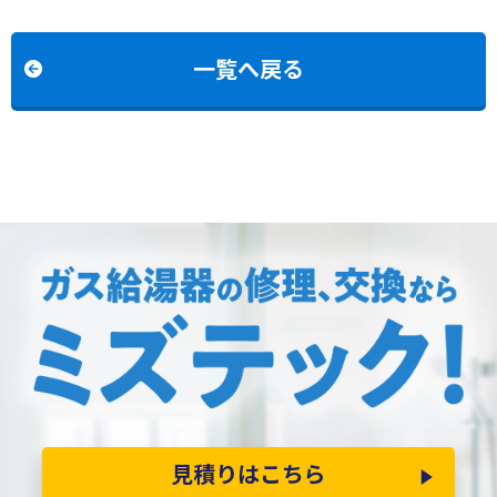
K242SAWからリンナイ
E2400AW2-1からリンナ
RUF-K2406SAW(A)への
イRUF-E2406AW(A)への
交換
交換
一覧へ戻る
見積りはこちら