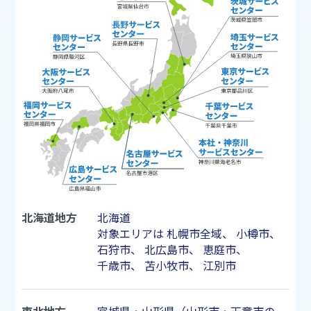
北海道地方
北海道
対象エリアは
札幌市
全域、
小樽市
、
石狩市
、
北広島市
、
恵庭市
、
千歳市
、
苫小牧市
、
江別市