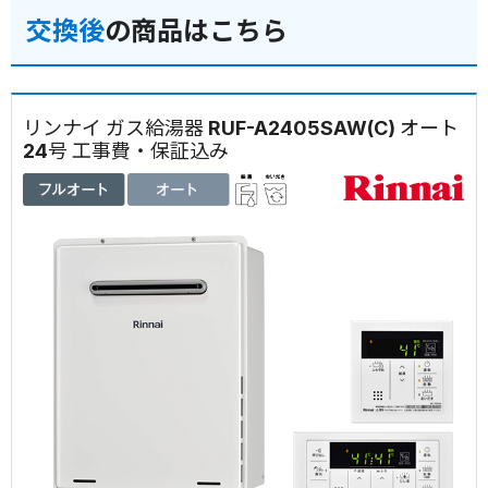
交換後
の商品はこちら
リンナイ ガス給湯器 RUF-A2405SAW(C) オート
24号 工事費・保証込み