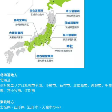
北海道地方
北海道
※対象エリアは札幌市全域、小樽市、石狩市、北広島市、恵庭市、千歳
市、苫小牧市、江別市
東北地方
宮城県・山形県（山形市・天童市のみ）