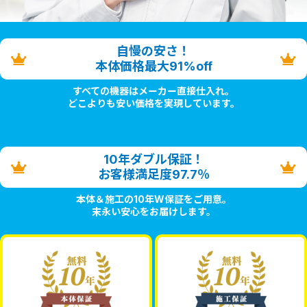
自慢の安さ！
本体価格最大91%off
すべての機器はメーカー直接仕入れ。
どこよりも安い価格を実現しています。
10年ダブル保証！
お客様満足度97.7％
本体＆施工の10年W保証をご用意。
末永い安心をお届けします。