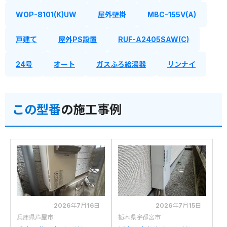
WOP-8101(K)UW
屋外壁掛
MBC-155V(A)
戸建て
屋外PS設置
RUF-A2405SAW(C)
24号
オート
ガスふろ給湯器
リンナイ
この型番
の施工事例
2026年7月16日
2026年7月15日
兵庫県芦屋市
栃木県宇都宮市