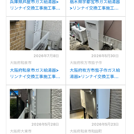
兵庫県芦屋市ガス給湯器>
栃木県宇都宮市ガス給湯器
リンナイ交換工事施工事
>リンナイ交換工事施工事
例：ハーマンYG2461RAか
例：リンナイRUF-
らリンナイRUF-
A2400SAWからリンナイ
A2405SAW(C)への交換
RUF-A2405SAW(C)への
交換
2026年7月8日
2026年5月30日
大阪府和泉市
大阪府枚方市茄子作
大阪府和泉市ガス給湯器>
大阪府枚方市茄子作ガス給
リンナイ交換工事施工事
湯器>リンナイ交換工事施
例：リンナイRUF-
工事例：リンナイRUF-
A2400SAWからリンナイ
A2400SAW(A)からリン
RUF-A2405SAW(C)への
ナイRUF-A2405SAW(C)
交換
への交換
2026年5月28日
2026年5月23日
大阪府大東市
大阪府和泉市和田町