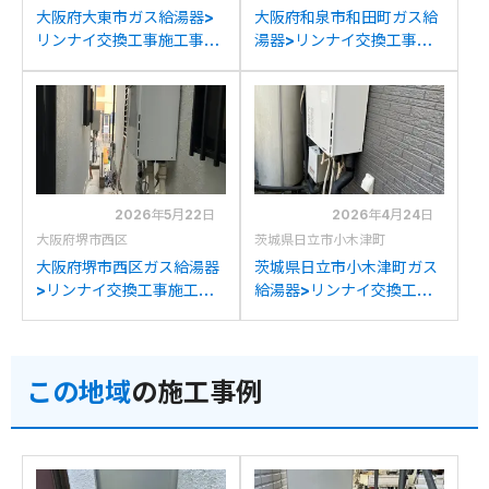
大阪府大東市ガス給湯器>
大阪府和泉市和田町ガス給
リンナイ交換工事施工事
湯器>リンナイ交換工事施
例：リンナイRVD-
工事例：ノーリツGT-
A2400SAW2-3からリン
2422SAWXからリンナイ
ナイRUF-A2405SAW(C)
RUF-A2405SAW(C)への
への交換
交換
2026年5月22日
2026年4月24日
大阪府堺市西区
茨城県日立市小木津町
大阪府堺市西区ガス給湯器
茨城県日立市小木津町ガス
>リンナイ交換工事施工事
給湯器>リンナイ交換工事
例：パナソニックHE-
施工事例：リンナイRUF-
K37BQSからリンナイ
V2400SAW AWからリン
RUF-A2405SAW(C)への
ナイRUF-A2405SAW(C)
この地域
の施工事例
交換
への交換